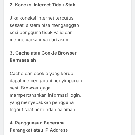
2.
Koneksi Internet Tidak Stabil
Jika koneksi internet terputus
sesaat, sistem bisa menganggap
sesi pengguna tidak valid dan
mengeluarkannya dari akun.
3.
Cache atau Cookie Browser
Bermasalah
Cache dan cookie yang korup
dapat memengaruhi penyimpanan
sesi. Browser gagal
mempertahankan informasi login,
yang menyebabkan pengguna
logout saat berpindah halaman.
4.
Penggunaan Beberapa
Perangkat atau IP Address