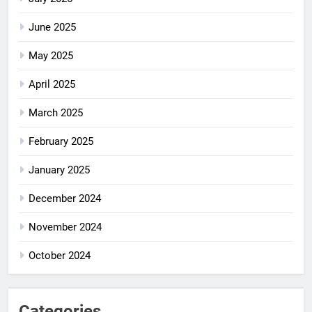
June 2025
May 2025
April 2025
March 2025
February 2025
January 2025
December 2024
November 2024
October 2024
Categories