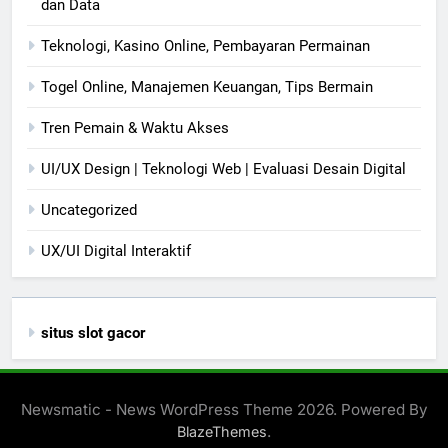
dan Data
Teknologi, Kasino Online, Pembayaran Permainan
Togel Online, Manajemen Keuangan, Tips Bermain
Tren Pemain & Waktu Akses
UI/UX Design | Teknologi Web | Evaluasi Desain Digital
Uncategorized
UX/UI Digital Interaktif
situs slot gacor
Newsmatic - News WordPress Theme 2026. Powered By
.
BlazeThemes