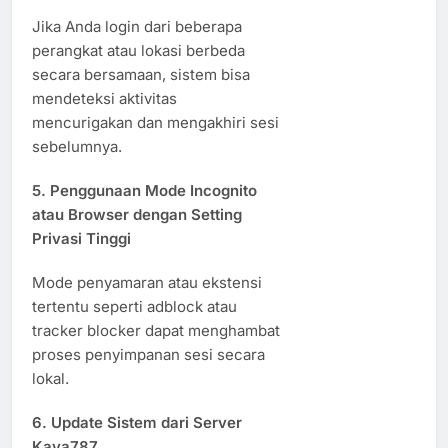
Jika Anda login dari beberapa
perangkat atau lokasi berbeda
secara bersamaan, sistem bisa
mendeteksi aktivitas
mencurigakan dan mengakhiri sesi
sebelumnya.
5.
Penggunaan Mode Incognito
atau Browser dengan Setting
Privasi Tinggi
Mode penyamaran atau ekstensi
tertentu seperti adblock atau
tracker blocker dapat menghambat
proses penyimpanan sesi secara
lokal.
6.
Update Sistem dari Server
Kaya787