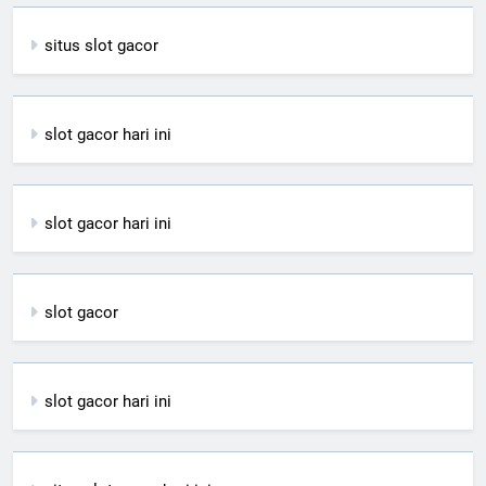
situs slot gacor
slot gacor hari ini
slot gacor hari ini
slot gacor
slot gacor hari ini