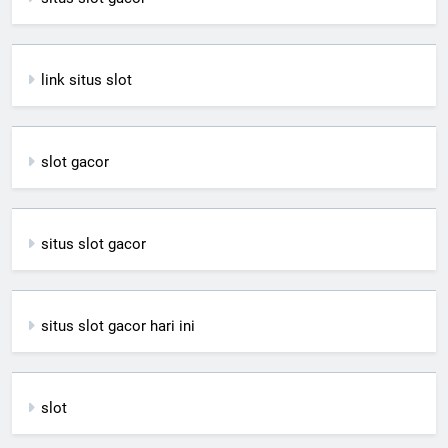
link situs slot
slot gacor
situs slot gacor
situs slot gacor hari ini
slot