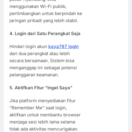
menggunakan Wi-Fi publik,
pertimbangkan untuk berpindah ke
jaringan pribadi yang lebih stabil.
4.
Login dari Satu Perangkat Saja
Hindari login akun
kaya787 login
dari dua perangkat atau lebih
secara bersamaan. Sistem bisa
menganggap ini sebagai potensi
pelanggaran keamanan.
5.
Aktifkan Fitur “Ingat Saya”
Jika platform menyediakan fitur
“Remember Me” saat login,
aktifkan untuk membantu browser
menjaga sesi lebih lama selama
tidak ada aktivitas mencurigakan.