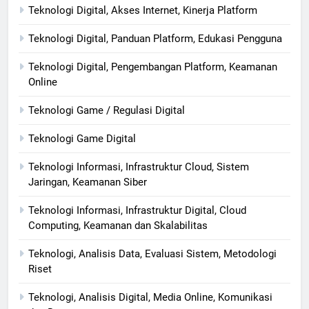
Teknologi Digital, Akses Internet, Kinerja Platform
Teknologi Digital, Panduan Platform, Edukasi Pengguna
Teknologi Digital, Pengembangan Platform, Keamanan
Online
Teknologi Game / Regulasi Digital
Teknologi Game Digital
Teknologi Informasi, Infrastruktur Cloud, Sistem
Jaringan, Keamanan Siber
Teknologi Informasi, Infrastruktur Digital, Cloud
Computing, Keamanan dan Skalabilitas
Teknologi, Analisis Data, Evaluasi Sistem, Metodologi
Riset
Teknologi, Analisis Digital, Media Online, Komunikasi