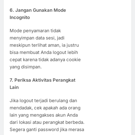
6.
Jangan Gunakan Mode
Incognito
Mode penyamaran tidak
menyimpan data sesi, jadi
meskipun terlihat aman, ia justru
bisa membuat Anda logout lebih
cepat karena tidak adanya cookie
yang disimpan.
7.
Periksa Aktivitas Perangkat
Lain
Jika logout terjadi berulang dan
mendadak, cek apakah ada orang
lain yang mengakses akun Anda
dari lokasi atau perangkat berbeda.
Segera ganti password jika merasa