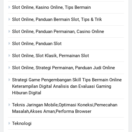
Slot Online, Kasino Online, Tips Bermain
Slot Online, Panduan Bermain Slot, Tips & Trik
Slot Online, Panduan Permainan, Casino Online
Slot Online, Panduan Slot
Slot Online, Slot Klasik, Permainan Slot
Slot Online, Strategi Permainan, Panduan Judi Online
Strategi Game Pengembangan Skill Tips Bermain Online
Keterampilan Digital Analisis dan Evaluasi Gaming
Hiburan Digital
Teknis Jaringan Mobile,Optimasi Koneksi,Pemecahan
Masalah,Akses Aman,Performa Browser
Teknologi