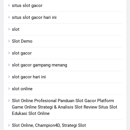
situs slot gacor
situs slot gacor hari ini
slot
Slot Demo
slot gacor
slot gacor gampang menang
slot gacor hari ini
slot online
Slot Online Profesional Panduan Slot Gacor Platform
Game Online Strategi & Analisis Slot Review Situs Slot
Edukasi Slot Online
Slot Online, Champion4D, Strategi Slot