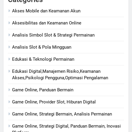
Akses Mobile dan Keamanan Akun
Aksesibilitas dan Keamanan Online
Analisis Simbol Slot & Strategi Permainan
Analisis Slot & Pola Mingguan
Edukasi & Teknologi Permainan
Edukasi Digital,Manajemen Risiko,Keamanan
Akses,Psikologi Pengguna,Optimasi Pengalaman
Game Online, Panduan Bermain
Game Online, Provider Slot, Hiburan Digital
Game Online, Strategi Bermain, Analisis Permainan
Game Online, Strategi Digital, Panduan Bermain, Inovasi