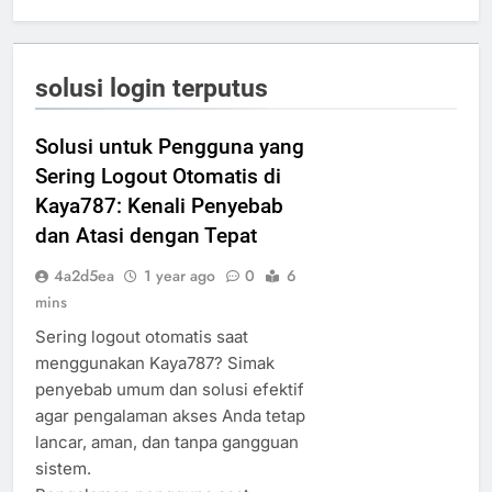
solusi login terputus
Solusi untuk Pengguna yang
Sering Logout Otomatis di
Kaya787: Kenali Penyebab
dan Atasi dengan Tepat
4a2d5ea
1 year ago
0
6
mins
Sering logout otomatis saat
menggunakan Kaya787? Simak
penyebab umum dan solusi efektif
agar pengalaman akses Anda tetap
lancar, aman, dan tanpa gangguan
sistem.