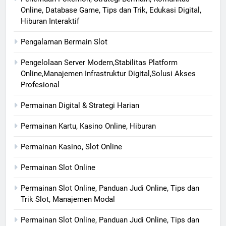
Online, Database Game, Tips dan Trik, Edukasi Digital,
Hiburan Interaktif
Pengalaman Bermain Slot
Pengelolaan Server Modern,Stabilitas Platform
Online,Manajemen Infrastruktur Digital,Solusi Akses
Profesional
Permainan Digital & Strategi Harian
Permainan Kartu, Kasino Online, Hiburan
Permainan Kasino, Slot Online
Permainan Slot Online
Permainan Slot Online, Panduan Judi Online, Tips dan
Trik Slot, Manajemen Modal
Permainan Slot Online, Panduan Judi Online, Tips dan