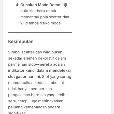
Gunakan Mode Demo
: Uji
dulu slot baru untuk
memantau pola scatter dan
wild tanpa risiko modal.
Kesimpulan
Simbol scatter dan wild bukan
sekadar elemen dekoratif dalam
permainan slot—mereka adalah
indikator kunci dalam mendeteksi
slot gacor hari ini
. Slot yang sering
memunculkan kedua simbol ini
tidak hanya memberikan
pengalaman bermain yang lebih
seru, tetapi juga meningkatkan
peluang kemenangan secara
signifikan.