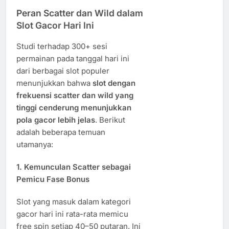
Peran Scatter dan Wild dalam
Slot Gacor Hari Ini
Studi terhadap 300+ sesi
permainan pada tanggal hari ini
dari berbagai slot populer
menunjukkan bahwa
slot dengan
frekuensi scatter dan wild yang
tinggi cenderung menunjukkan
pola gacor lebih jelas
. Berikut
adalah beberapa temuan
utamanya:
1.
Kemunculan Scatter sebagai
Pemicu Fase Bonus
Slot yang masuk dalam kategori
gacor hari ini rata-rata memicu
free spin setiap 40–50 putaran. Ini