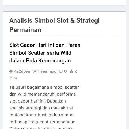
Analisis Simbol Slot & Strategi
Permainan
Slot Gacor Hari Ini dan Peran
Simbol Scatter serta Wild
dalam Pola Kemenangan
4a2d5ea
1 year ago
0
6
mins
Telusuri bagaimana simbol scatter
dan wild memengaruhi performa
slot gacor hari ini. Dapatkan
analisis strategi dan data aktual
tentang kontribusi kedua simbol
terhadap frekuensi kemenangan.
Dalam dunia slot digital modern,