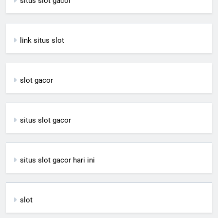
situs slot gacor
link situs slot
slot gacor
situs slot gacor
situs slot gacor hari ini
slot