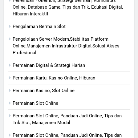
Penemuan Pokémon, Strategi Bermain, Komunitas
Online, Database Game, Tips dan Trik, Edukasi Digital,
Hiburan Interaktif
Pengalaman Bermain Slot
Pengelolaan Server Modern,Stabilitas Platform
Online,Manajemen Infrastruktur Digital,Solusi Akses
Profesional
Permainan Digital & Strategi Harian
Permainan Kartu, Kasino Online, Hiburan
Permainan Kasino, Slot Online
Permainan Slot Online
Permainan Slot Online, Panduan Judi Online, Tips dan
Trik Slot, Manajemen Modal
Permainan Slot Online, Panduan Judi Online, Tips dan