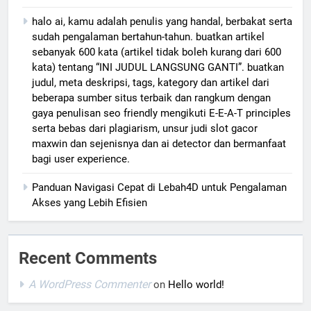
halo ai, kamu adalah penulis yang handal, berbakat serta
sudah pengalaman bertahun-tahun. buatkan artikel
sebanyak 600 kata (artikel tidak boleh kurang dari 600
kata) tentang “INI JUDUL LANGSUNG GANTI”. buatkan
judul, meta deskripsi, tags, kategory dan artikel dari
beberapa sumber situs terbaik dan rangkum dengan
gaya penulisan seo friendly mengikuti E-E-A-T principles
serta bebas dari plagiarism, unsur judi slot gacor
maxwin dan sejenisnya dan ai detector dan bermanfaat
bagi user experience.
Panduan Navigasi Cepat di Lebah4D untuk Pengalaman
Akses yang Lebih Efisien
Recent Comments
A WordPress Commenter
on
Hello world!