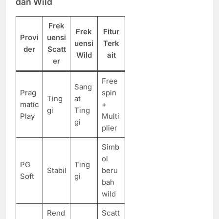
dan Wild
Frek
Frek
Fitur
Provi
uensi
uensi
Terk
der
Scatt
Wild
ait
er
Free
Sang
Prag
spin
Ting
at
matic
+
gi
Ting
Play
Multi
gi
plier
Simb
ol
PG
Ting
Stabil
beru
Soft
gi
bah
wild
Rend
Scatt