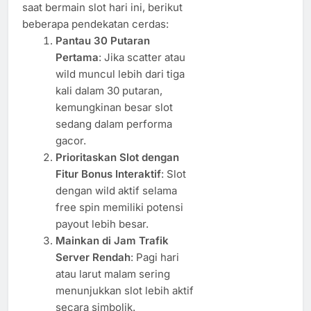
saat bermain slot hari ini, berikut
beberapa pendekatan cerdas:
Pantau 30 Putaran
Pertama
: Jika scatter atau
wild muncul lebih dari tiga
kali dalam 30 putaran,
kemungkinan besar slot
sedang dalam performa
gacor.
Prioritaskan Slot dengan
Fitur Bonus Interaktif
: Slot
dengan wild aktif selama
free spin memiliki potensi
payout lebih besar.
Mainkan di Jam Trafik
Server Rendah
: Pagi hari
atau larut malam sering
menunjukkan slot lebih aktif
secara simbolik.