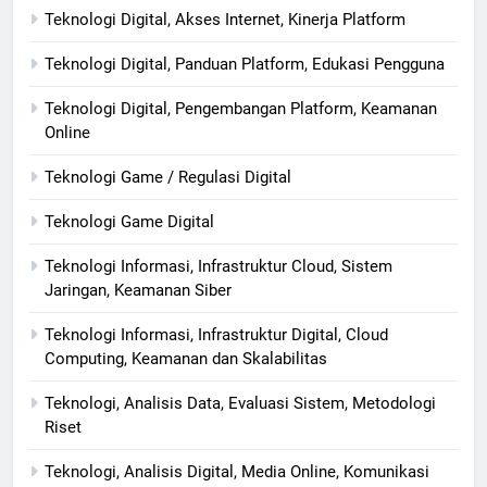
Teknologi Digital, Akses Internet, Kinerja Platform
Teknologi Digital, Panduan Platform, Edukasi Pengguna
Teknologi Digital, Pengembangan Platform, Keamanan
Online
Teknologi Game / Regulasi Digital
Teknologi Game Digital
Teknologi Informasi, Infrastruktur Cloud, Sistem
Jaringan, Keamanan Siber
Teknologi Informasi, Infrastruktur Digital, Cloud
Computing, Keamanan dan Skalabilitas
Teknologi, Analisis Data, Evaluasi Sistem, Metodologi
Riset
Teknologi, Analisis Digital, Media Online, Komunikasi