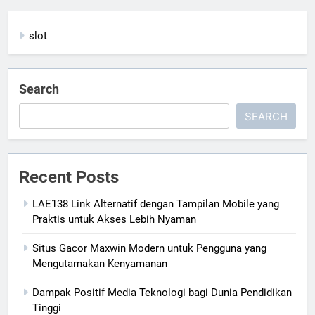
slot
Search
SEARCH
Recent Posts
LAE138 Link Alternatif dengan Tampilan Mobile yang
Praktis untuk Akses Lebih Nyaman
Situs Gacor Maxwin Modern untuk Pengguna yang
Mengutamakan Kenyamanan
Dampak Positif Media Teknologi bagi Dunia Pendidikan
Tinggi