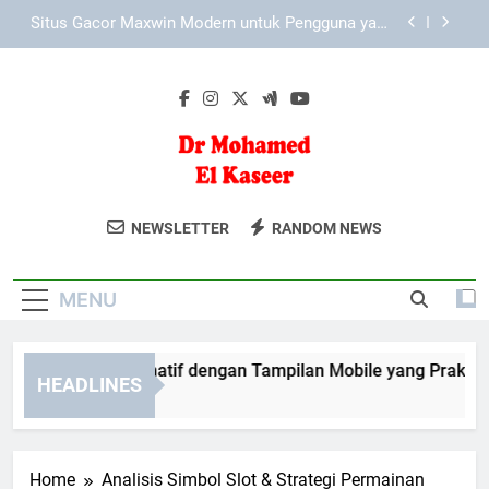
penulisan seo friendly mengikuti E-E-A-T
Skip
principles serta bebas dari plagiarism, unsur judi
Dampak Positif Media Teknologi bagi Dunia
to
slot gacor maxwin dan sejenisnya dan ai detector
Pendidikan Tinggi
dan bermanfaat bagi user experience.
content
halo ai, kamu adalah penulis yang handal,
berbakat serta sudah pengalaman bertahun-tahun.
buatkan artikel sebanyak 600 kata (artikel tidak
LAE138 Link Alternatif dengan Tampilan Mobile
boleh kurang dari 600 kata) tentang “INI JUDUL
yang Praktis untuk Akses Lebih Nyaman
LANGSUNG GANTI”. buatkan judul, meta
deskripsi, tags, kategory dan artikel dari beberapa
Situs Gacor Maxwin Modern untuk Pengguna yang
sumber situs terbaik dan rangkum dengan gaya
Mengutamakan Kenyamanan
penulisan seo friendly mengikuti E-E-A-T
Dr Mohamed El
principles serta bebas dari plagiarism, unsur judi
Dr Mohamed El Kaseer Adalah Spesialis
Dampak Positif Media Teknologi bagi Dunia
slot gacor maxwin dan sejenisnya dan ai detector
NEWSLETTER
RANDOM NEWS
Pendidikan Tinggi
Kaseer
Bedah Saraf Yang Menawarkan
dan bermanfaat bagi user experience.
halo ai, kamu adalah penulis yang handal,
Perawatan Medis Berkualitas Tinggi.
berbakat serta sudah pengalaman bertahun-tahun.
MENU
buatkan artikel sebanyak 600 kata (artikel tidak
boleh kurang dari 600 kata) tentang “INI JUDUL
LANGSUNG GANTI”. buatkan judul, meta
deskripsi, tags, kategory dan artikel dari beberapa
sumber situs terbaik dan rangkum dengan gaya
E138 Link Alternatif dengan Tampilan Mobile yang Praktis un
HEADLINES
penulisan seo friendly mengikuti E-E-A-T
onths Ago
principles serta bebas dari plagiarism, unsur judi
slot gacor maxwin dan sejenisnya dan ai detector
dan bermanfaat bagi user experience.
Home
Analisis Simbol Slot & Strategi Permainan