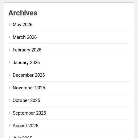
Archives
May 2026
March 2026
February 2026
January 2026
December 2025
November 2025
October 2025
September 2025
August 2025