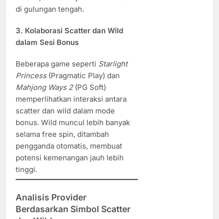
di gulungan tengah.
3.
Kolaborasi Scatter dan Wild
dalam Sesi Bonus
Beberapa game seperti
Starlight
Princess
(Pragmatic Play) dan
Mahjong Ways 2
(PG Soft)
memperlihatkan interaksi antara
scatter dan wild dalam mode
bonus. Wild muncul lebih banyak
selama free spin, ditambah
pengganda otomatis, membuat
potensi kemenangan jauh lebih
tinggi.
Analisis Provider
Berdasarkan Simbol Scatter