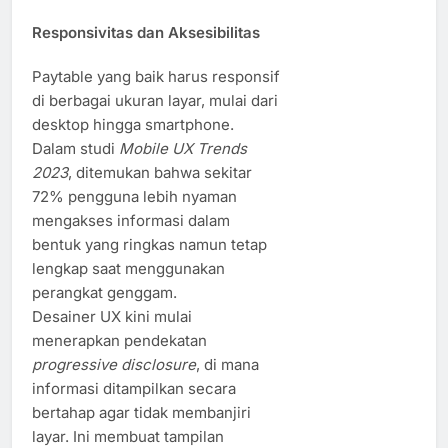
Responsivitas dan Aksesibilitas
Paytable yang baik harus responsif
di berbagai ukuran layar, mulai dari
desktop hingga smartphone.
Dalam studi
Mobile UX Trends
2023
, ditemukan bahwa sekitar
72% pengguna lebih nyaman
mengakses informasi dalam
bentuk yang ringkas namun tetap
lengkap saat menggunakan
perangkat genggam.
Desainer UX kini mulai
menerapkan pendekatan
progressive disclosure
, di mana
informasi ditampilkan secara
bertahap agar tidak membanjiri
layar. Ini membuat tampilan