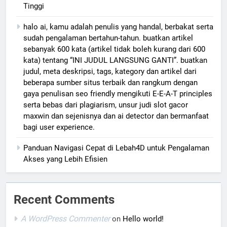
Tinggi
halo ai, kamu adalah penulis yang handal, berbakat serta
sudah pengalaman bertahun-tahun. buatkan artikel
sebanyak 600 kata (artikel tidak boleh kurang dari 600
kata) tentang “INI JUDUL LANGSUNG GANTI”. buatkan
judul, meta deskripsi, tags, kategory dan artikel dari
beberapa sumber situs terbaik dan rangkum dengan
gaya penulisan seo friendly mengikuti E-E-A-T principles
serta bebas dari plagiarism, unsur judi slot gacor
maxwin dan sejenisnya dan ai detector dan bermanfaat
bagi user experience.
Panduan Navigasi Cepat di Lebah4D untuk Pengalaman
Akses yang Lebih Efisien
Recent Comments
A WordPress Commenter
on
Hello world!