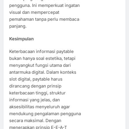
pengguna. Ini memperkuat ingatan
visual dan mempercepat
pemahaman tanpa perlu membaca
panjang.
Kesimpulan
Keterbacaan informasi paytable
bukan hanya soal estetika, tetapi
menyangkut fungsi utama dari
antarmuka digital. Dalam konteks
slot digital, paytable harus
dirancang dengan prinsip
keterbacaan tinggi, struktur
informasi yang jelas, dan
aksesibilitas menyeluruh agar
mendukung pengalaman pengguna
secara maksimal. Dengan
menerapkan prinsip E-E-A-T