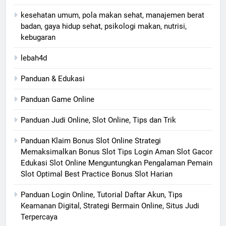
kesehatan umum, pola makan sehat, manajemen berat
badan, gaya hidup sehat, psikologi makan, nutrisi,
kebugaran
lebah4d
Panduan & Edukasi
Panduan Game Online
Panduan Judi Online, Slot Online, Tips dan Trik
Panduan Klaim Bonus Slot Online Strategi
Memaksimalkan Bonus Slot Tips Login Aman Slot Gacor
Edukasi Slot Online Menguntungkan Pengalaman Pemain
Slot Optimal Best Practice Bonus Slot Harian
Panduan Login Online, Tutorial Daftar Akun, Tips
Keamanan Digital, Strategi Bermain Online, Situs Judi
Terpercaya