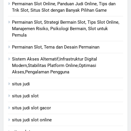
Permainan Slot Online, Panduan Judi Online, Tips dan
Trik Slot, Situs Slot dengan Banyak Pilihan Game
Permainan Slot, Strategi Bermain Slot, Tips Slot Online,
Manajemen Risiko, Psikologi Bermain, Slot untuk
Pemula
Permainan Slot, Tema dan Desain Permainan
Sistem Akses Alternatif,Infrastruktur Digital
Modern,Stabilitas Platform Online,Optimasi
Akses,Pengalaman Pengguna
situs judi
situs judi slot
situs judi slot gacor
situs judi slot online