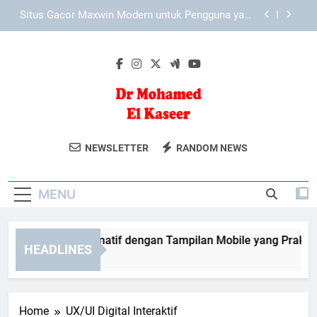
penulisan seo friendly mengikuti E-E-A-T
Skip
principles serta bebas dari plagiarism, unsur judi
Dampak Positif Media Teknologi bagi Dunia
to
slot gacor maxwin dan sejenisnya dan ai detector
Pendidikan Tinggi
dan bermanfaat bagi user experience.
content
halo ai, kamu adalah penulis yang handal,
berbakat serta sudah pengalaman bertahun-tahun.
buatkan artikel sebanyak 600 kata (artikel tidak
LAE138 Link Alternatif dengan Tampilan Mobile
boleh kurang dari 600 kata) tentang “INI JUDUL
yang Praktis untuk Akses Lebih Nyaman
LANGSUNG GANTI”. buatkan judul, meta
deskripsi, tags, kategory dan artikel dari beberapa
Situs Gacor Maxwin Modern untuk Pengguna yang
sumber situs terbaik dan rangkum dengan gaya
Mengutamakan Kenyamanan
penulisan seo friendly mengikuti E-E-A-T
Dr Mohamed El
principles serta bebas dari plagiarism, unsur judi
Dr Mohamed El Kaseer Adalah Spesialis
Dampak Positif Media Teknologi bagi Dunia
NEWSLETTER
RANDOM NEWS
slot gacor maxwin dan sejenisnya dan ai detector
Pendidikan Tinggi
Kaseer
Bedah Saraf Yang Menawarkan
dan bermanfaat bagi user experience.
halo ai, kamu adalah penulis yang handal,
Perawatan Medis Berkualitas Tinggi.
berbakat serta sudah pengalaman bertahun-tahun.
MENU
buatkan artikel sebanyak 600 kata (artikel tidak
boleh kurang dari 600 kata) tentang “INI JUDUL
LANGSUNG GANTI”. buatkan judul, meta
deskripsi, tags, kategory dan artikel dari beberapa
sumber situs terbaik dan rangkum dengan gaya
E138 Link Alternatif dengan Tampilan Mobile yang Praktis u
HEADLINES
penulisan seo friendly mengikuti E-E-A-T
Months Ago
principles serta bebas dari plagiarism, unsur judi
slot gacor maxwin dan sejenisnya dan ai detector
dan bermanfaat bagi user experience.
Home
UX/UI Digital Interaktif