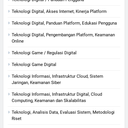
Teknologi Digital, Akses Internet, Kinerja Platform
Teknologi Digital, Panduan Platform, Edukasi Pengguna
Teknologi Digital, Pengembangan Platform, Keamanan
Online
Teknologi Game / Regulasi Digital
Teknologi Game Digital
Teknologi Informasi, Infrastruktur Cloud, Sistem
Jaringan, Keamanan Siber
Teknologi Informasi, Infrastruktur Digital, Cloud
Computing, Keamanan dan Skalabilitas
Teknologi, Analisis Data, Evaluasi Sistem, Metodologi
Riset