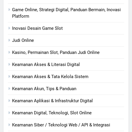
Game Online, Strategi Digital, Panduan Bermain, Inovasi
Platform
Inovasi Desain Game Slot
Judi Online
Kasino, Permainan Slot, Panduan Judi Online
Keamanan Akses & Literasi Digital
Keamanan Akses & Tata Kelola Sistem
Keamanan Akun, Tips & Panduan
Keamanan Aplikasi & Infrastruktur Digital
Keamanan Digital, Teknologi, Slot Online
Keamanan Siber / Teknologi Web / API & Integrasi