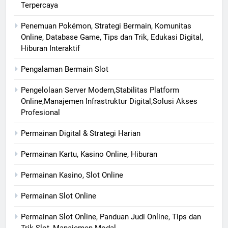
Terpercaya
Penemuan Pokémon, Strategi Bermain, Komunitas
Online, Database Game, Tips dan Trik, Edukasi Digital,
Hiburan Interaktif
Pengalaman Bermain Slot
Pengelolaan Server Modern,Stabilitas Platform
Online,Manajemen Infrastruktur Digital,Solusi Akses
Profesional
Permainan Digital & Strategi Harian
Permainan Kartu, Kasino Online, Hiburan
Permainan Kasino, Slot Online
Permainan Slot Online
Permainan Slot Online, Panduan Judi Online, Tips dan