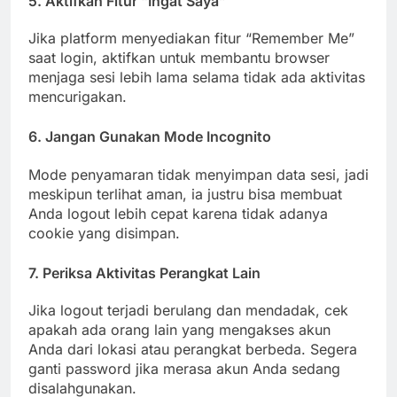
5.
Aktifkan Fitur “Ingat Saya”
Jika platform menyediakan fitur “Remember Me”
saat login, aktifkan untuk membantu browser
menjaga sesi lebih lama selama tidak ada aktivitas
mencurigakan.
6.
Jangan Gunakan Mode Incognito
Mode penyamaran tidak menyimpan data sesi, jadi
meskipun terlihat aman, ia justru bisa membuat
Anda logout lebih cepat karena tidak adanya
cookie yang disimpan.
7.
Periksa Aktivitas Perangkat Lain
Jika logout terjadi berulang dan mendadak, cek
apakah ada orang lain yang mengakses akun
Anda dari lokasi atau perangkat berbeda. Segera
ganti password jika merasa akun Anda sedang
disalahgunakan.