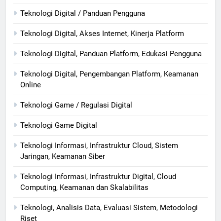
Teknologi Digital / Panduan Pengguna
Teknologi Digital, Akses Internet, Kinerja Platform
Teknologi Digital, Panduan Platform, Edukasi Pengguna
Teknologi Digital, Pengembangan Platform, Keamanan
Online
Teknologi Game / Regulasi Digital
Teknologi Game Digital
Teknologi Informasi, Infrastruktur Cloud, Sistem
Jaringan, Keamanan Siber
Teknologi Informasi, Infrastruktur Digital, Cloud
Computing, Keamanan dan Skalabilitas
Teknologi, Analisis Data, Evaluasi Sistem, Metodologi
Riset