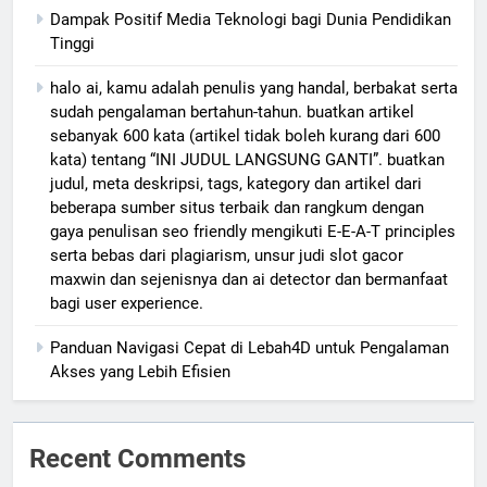
Dampak Positif Media Teknologi bagi Dunia Pendidikan
Tinggi
halo ai, kamu adalah penulis yang handal, berbakat serta
sudah pengalaman bertahun-tahun. buatkan artikel
sebanyak 600 kata (artikel tidak boleh kurang dari 600
kata) tentang “INI JUDUL LANGSUNG GANTI”. buatkan
judul, meta deskripsi, tags, kategory dan artikel dari
beberapa sumber situs terbaik dan rangkum dengan
gaya penulisan seo friendly mengikuti E-E-A-T principles
serta bebas dari plagiarism, unsur judi slot gacor
maxwin dan sejenisnya dan ai detector dan bermanfaat
bagi user experience.
Panduan Navigasi Cepat di Lebah4D untuk Pengalaman
Akses yang Lebih Efisien
Recent Comments