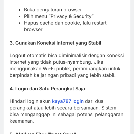
Buka pengaturan browser
Pilih menu “Privacy & Security”
Hapus cache dan cookie, lalu restart
browser
3.
Gunakan Koneksi Internet yang Stabil
Logout otomatis bisa diminimalisir dengan koneksi
internet yang tidak putus-nyambung. Jika
menggunakan Wi-Fi publik, pertimbangkan untuk
berpindah ke jaringan pribadi yang lebih stabil.
4.
Login dari Satu Perangkat Saja
Hindari login akun
kaya787 login
dari dua
perangkat atau lebih secara bersamaan. Sistem
bisa menganggap ini sebagai potensi pelanggaran
keamanan.