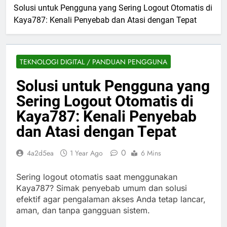
Solusi untuk Pengguna yang Sering Logout Otomatis di
Kaya787: Kenali Penyebab dan Atasi dengan Tepat
TEKNOLOGI DIGITAL / PANDUAN PENGGUNA
Solusi untuk Pengguna yang
Sering Logout Otomatis di
Kaya787: Kenali Penyebab
dan Atasi dengan Tepat
0
4a2d5ea
1 Year Ago
6 Mins
Sering logout otomatis saat menggunakan
Kaya787? Simak penyebab umum dan solusi
efektif agar pengalaman akses Anda tetap lancar,
aman, dan tanpa gangguan sistem.