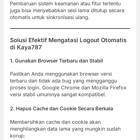
Pembaruan sistem keamanan atau fitur tertentu
juga bisa menyebabkan sesi lama ditutup secara
otomatis untuk sinkronisasi ulang.
Solusi Efektif Mengatasi Logout Otomatis
di Kaya787
1.
Gunakan Browser Terbaru dan Stabil
Pastikan Anda menggunakan browser versi
terbaru dan tidak ada bug yang mengganggu
proses login. Google Chrome dan Mozilla Firefox
versi stabil umumnya sangat kompatibel.
2.
Hapus Cache dan Cookie Secara Berkala
Membersihkan cache dan cookie akan
menghilangkan data lama yang mungkin sudah
korup: