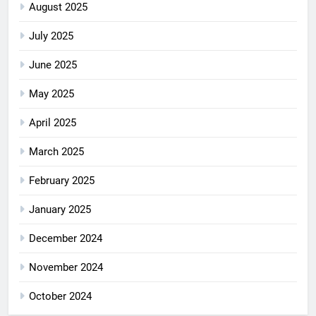
August 2025
July 2025
June 2025
May 2025
April 2025
March 2025
February 2025
January 2025
December 2024
November 2024
October 2024