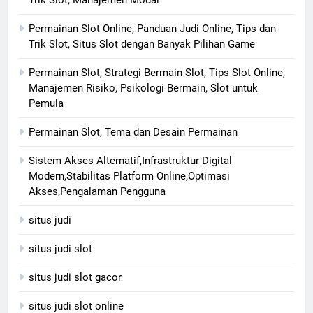
Trik Slot, Manajemen Modal
Permainan Slot Online, Panduan Judi Online, Tips dan
Trik Slot, Situs Slot dengan Banyak Pilihan Game
Permainan Slot, Strategi Bermain Slot, Tips Slot Online,
Manajemen Risiko, Psikologi Bermain, Slot untuk
Pemula
Permainan Slot, Tema dan Desain Permainan
Sistem Akses Alternatif,Infrastruktur Digital
Modern,Stabilitas Platform Online,Optimasi
Akses,Pengalaman Pengguna
situs judi
situs judi slot
situs judi slot gacor
situs judi slot online