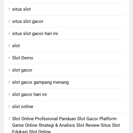
situs slot
situs slot gacor
situs slot gacor hari ini
slot
Slot Demo
slot gacor
slot gacor gampang menang
slot gacor hari ini
slot online
Slot Online Profesional Panduan Slot Gacor Platform
Game Online Strategi & Analisis Slot Review Situs Slot
Edukasi Slot Online