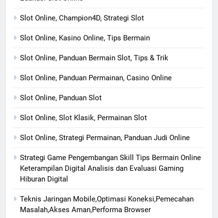
Slot Online, Champion4D, Strategi Slot
Slot Online, Kasino Online, Tips Bermain
Slot Online, Panduan Bermain Slot, Tips & Trik
Slot Online, Panduan Permainan, Casino Online
Slot Online, Panduan Slot
Slot Online, Slot Klasik, Permainan Slot
Slot Online, Strategi Permainan, Panduan Judi Online
Strategi Game Pengembangan Skill Tips Bermain Online
Keterampilan Digital Analisis dan Evaluasi Gaming
Hiburan Digital
Teknis Jaringan Mobile,Optimasi Koneksi,Pemecahan
Masalah,Akses Aman,Performa Browser