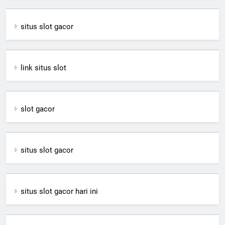
situs slot gacor
link situs slot
slot gacor
situs slot gacor
situs slot gacor hari ini