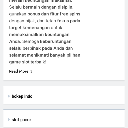
meraih keuntungan maksimal
.
Selalu
bermain dengan disiplin
,
gunakan
bonus dan fitur free spins
dengan bijak, dan tetap
fokus pada
target kemenangan
untuk
memaksimalkan keuntungan
Anda
. Semoga
keberuntungan
selalu berpihak pada Anda
dan
selamat menikmati banyak pilihan
game slot terbaik!
Read More
bokep indo
slot gacor