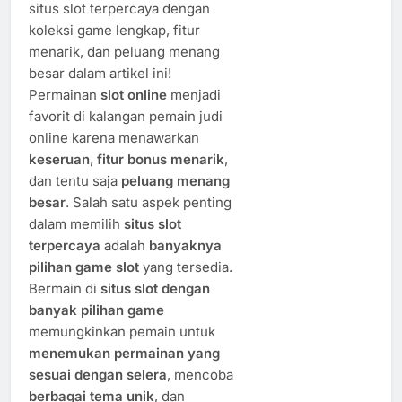
situs slot terpercaya dengan
koleksi game lengkap, fitur
menarik, dan peluang menang
besar dalam artikel ini!
Permainan
slot online
menjadi
favorit di kalangan pemain judi
online karena menawarkan
keseruan
,
fitur bonus menarik
,
dan tentu saja
peluang menang
besar
. Salah satu aspek penting
dalam memilih
situs slot
terpercaya
adalah
banyaknya
pilihan game slot
yang tersedia.
Bermain di
situs slot dengan
banyak pilihan game
memungkinkan pemain untuk
menemukan permainan yang
sesuai dengan selera
, mencoba
berbagai tema unik
, dan