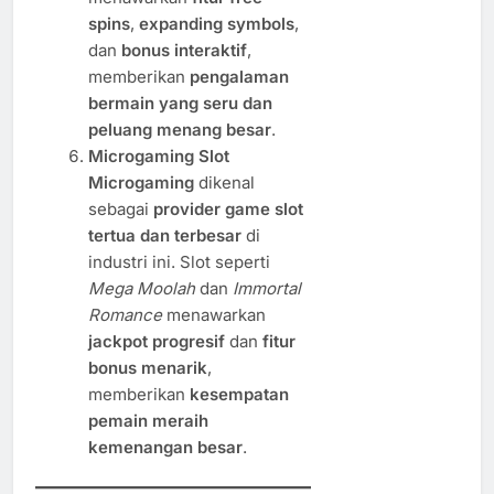
spins
,
expanding symbols
,
dan
bonus interaktif
,
memberikan
pengalaman
bermain yang seru dan
peluang menang besar
.
Microgaming Slot
Microgaming
dikenal
sebagai
provider game slot
tertua dan terbesar
di
industri ini. Slot seperti
Mega Moolah
dan
Immortal
Romance
menawarkan
jackpot progresif
dan
fitur
bonus menarik
,
memberikan
kesempatan
pemain meraih
kemenangan besar
.