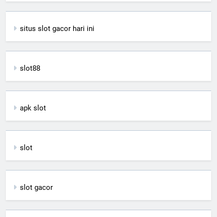
situs slot gacor hari ini
slot88
apk slot
slot
slot gacor