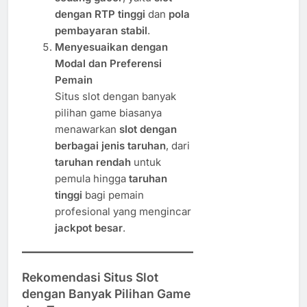
dengan RTP tinggi
dan
pola
pembayaran stabil
.
Menyesuaikan dengan
Modal dan Preferensi
Pemain
Situs slot dengan banyak
pilihan game biasanya
menawarkan
slot dengan
berbagai jenis taruhan
, dari
taruhan rendah
untuk
pemula hingga
taruhan
tinggi
bagi pemain
profesional yang mengincar
jackpot besar
.
Rekomendasi Situs Slot
dengan Banyak Pilihan Game