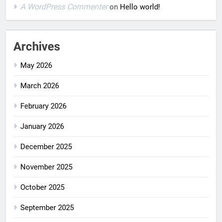
A WordPress Commenter
on
Hello world!
Archives
May 2026
March 2026
February 2026
January 2026
December 2025
November 2025
October 2025
September 2025