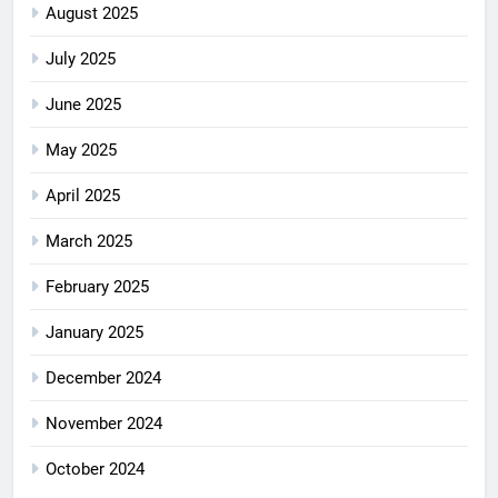
August 2025
July 2025
June 2025
May 2025
April 2025
March 2025
February 2025
January 2025
December 2024
November 2024
October 2024