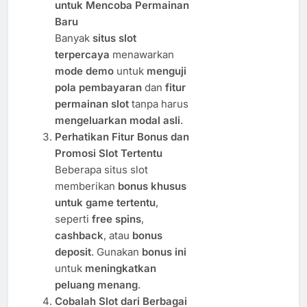
untuk Mencoba Permainan
Baru
Banyak
situs slot
terpercaya
menawarkan
mode demo
untuk
menguji
pola pembayaran
dan
fitur
permainan slot
tanpa harus
mengeluarkan modal asli
.
Perhatikan Fitur Bonus dan
Promosi Slot Tertentu
Beberapa situs slot
memberikan
bonus khusus
untuk game tertentu
,
seperti
free spins
,
cashback
, atau
bonus
deposit
. Gunakan
bonus ini
untuk
meningkatkan
peluang menang
.
Cobalah Slot dari Berbagai