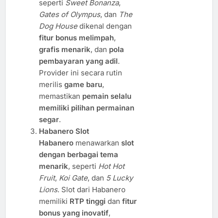
seperti
Sweet Bonanza
,
Gates of Olympus
, dan
The
Dog House
dikenal dengan
fitur bonus melimpah
,
grafis menarik
, dan
pola
pembayaran yang adil
.
Provider ini secara rutin
merilis
game baru
,
memastikan
pemain selalu
memiliki pilihan permainan
segar
.
Habanero Slot
Habanero
menawarkan
slot
dengan berbagai tema
menarik
, seperti
Hot Hot
Fruit
,
Koi Gate
, dan
5 Lucky
Lions
. Slot dari Habanero
memiliki
RTP tinggi
dan
fitur
bonus yang inovatif
,