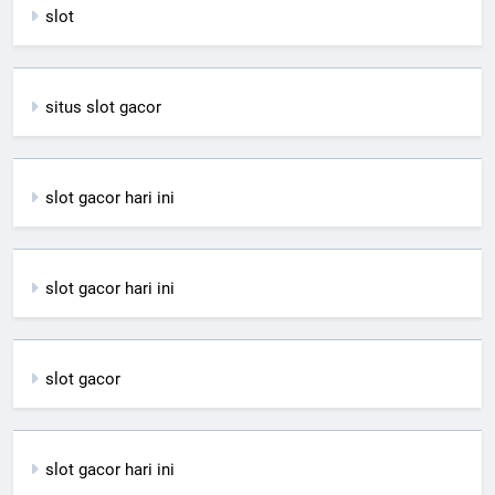
slot
situs slot gacor
slot gacor hari ini
slot gacor hari ini
slot gacor
slot gacor hari ini