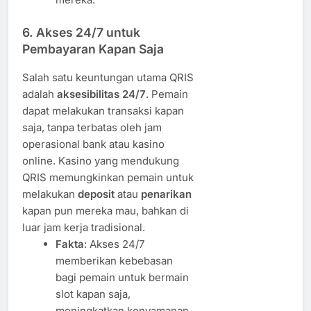
6.
Akses 24/7 untuk
Pembayaran Kapan Saja
Salah satu keuntungan utama QRIS
adalah
aksesibilitas 24/7
. Pemain
dapat melakukan transaksi kapan
saja, tanpa terbatas oleh jam
operasional bank atau kasino
online. Kasino yang mendukung
QRIS memungkinkan pemain untuk
melakukan
deposit
atau
penarikan
kapan pun mereka mau, bahkan di
luar jam kerja tradisional.
Fakta
: Akses 24/7
memberikan kebebasan
bagi pemain untuk bermain
slot kapan saja,
meningkatkan kenyamanan