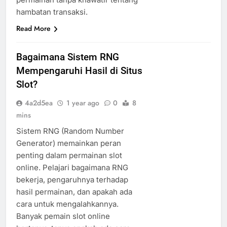
hambatan transaksi.
Read More
Bagaimana Sistem RNG
Mempengaruhi Hasil di Situs
Slot?
4a2d5ea
1 year ago
0
8
mins
Sistem RNG (Random Number
Generator) memainkan peran
penting dalam permainan slot
online. Pelajari bagaimana RNG
bekerja, pengaruhnya terhadap
hasil permainan, dan apakah ada
cara untuk mengalahkannya.
Banyak pemain slot online