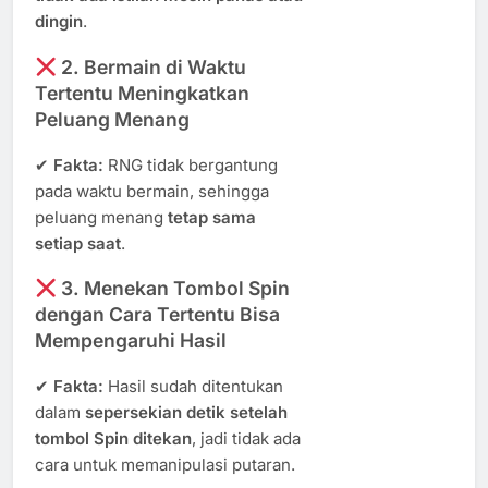
dingin
.
2. Bermain di Waktu
Tertentu Meningkatkan
Peluang Menang
✔
Fakta:
RNG tidak bergantung
pada waktu bermain, sehingga
peluang menang
tetap sama
setiap saat
.
3. Menekan Tombol Spin
dengan Cara Tertentu Bisa
Mempengaruhi Hasil
✔
Fakta:
Hasil sudah ditentukan
dalam
sepersekian detik setelah
tombol Spin ditekan
, jadi tidak ada
cara untuk memanipulasi putaran.