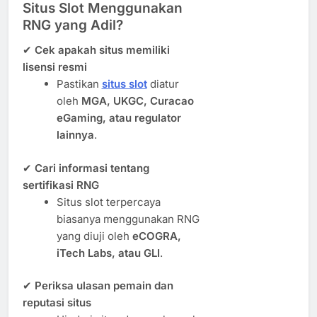
Situs Slot Menggunakan
RNG yang Adil?
✔
Cek apakah situs memiliki
lisensi resmi
Pastikan
situs slot
diatur
oleh
MGA, UKGC, Curacao
eGaming, atau regulator
lainnya
.
✔
Cari informasi tentang
sertifikasi RNG
Situs slot terpercaya
biasanya menggunakan RNG
yang diuji oleh
eCOGRA,
iTech Labs, atau GLI
.
✔
Periksa ulasan pemain dan
reputasi situs