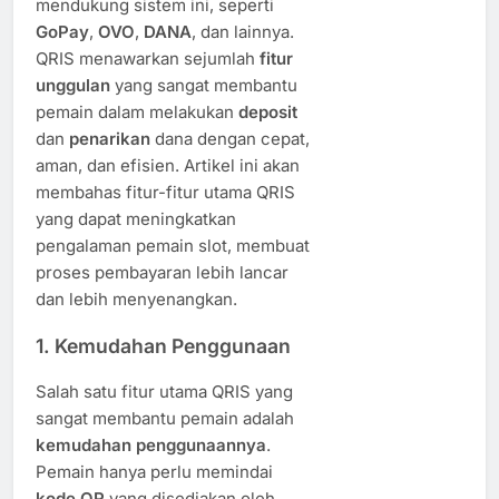
mendukung sistem ini, seperti
GoPay
,
OVO
,
DANA
, dan lainnya.
QRIS menawarkan sejumlah
fitur
unggulan
yang sangat membantu
pemain dalam melakukan
deposit
dan
penarikan
dana dengan cepat,
aman, dan efisien. Artikel ini akan
membahas fitur-fitur utama QRIS
yang dapat meningkatkan
pengalaman pemain slot, membuat
proses pembayaran lebih lancar
dan lebih menyenangkan.
1.
Kemudahan Penggunaan
Salah satu fitur utama QRIS yang
sangat membantu pemain adalah
kemudahan penggunaannya
.
Pemain hanya perlu memindai
kode QR
yang disediakan oleh