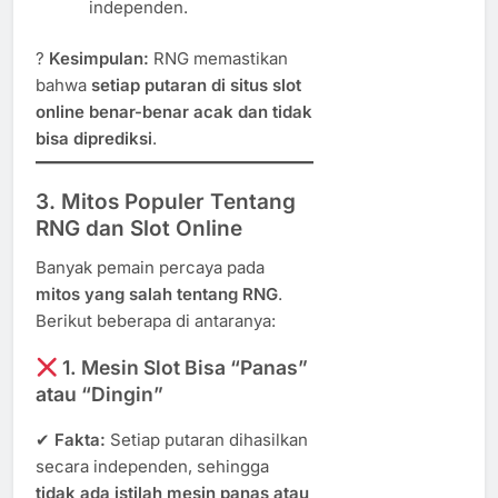
independen.
?
Kesimpulan:
RNG memastikan
bahwa
setiap putaran di situs slot
online benar-benar acak dan tidak
bisa diprediksi
.
3. Mitos Populer Tentang
RNG dan Slot Online
Banyak pemain percaya pada
mitos yang salah tentang RNG
.
Berikut beberapa di antaranya:
1. Mesin Slot Bisa “Panas”
atau “Dingin”
✔
Fakta:
Setiap putaran dihasilkan
secara independen, sehingga
tidak ada istilah mesin panas atau