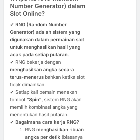
Number Generator) dalam
Slot Online?
✔
RNG (Random Number
Generator) adalah sistem yang
digunakan dalam permainan slot
untuk menghasilkan hasil yang
acak pada setiap putaran.
✔ RNG bekerja dengan
menghasilkan angka secara
terus-menerus
bahkan ketika slot
tidak dimainkan.
✔ Setiap kali pemain menekan
tombol
“Spin”
, sistem RNG akan
memilih kombinasi angka yang
menentukan hasil putaran.
✔
Bagaimana cara kerja RNG?
RNG
menghasilkan ribuan
angka per detik
(biasanya