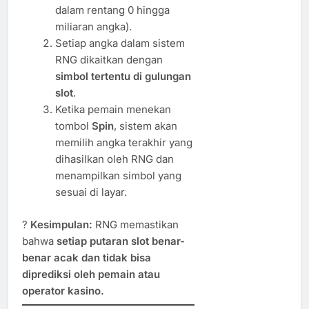
dalam rentang 0 hingga
miliaran angka).
Setiap angka dalam sistem
RNG dikaitkan dengan
simbol tertentu di gulungan
slot
.
Ketika pemain menekan
tombol
Spin
, sistem akan
memilih angka terakhir yang
dihasilkan oleh RNG dan
menampilkan simbol yang
sesuai di layar.
?
Kesimpulan:
RNG memastikan
bahwa
setiap putaran slot benar-
benar acak dan tidak bisa
diprediksi oleh pemain atau
operator kasino.