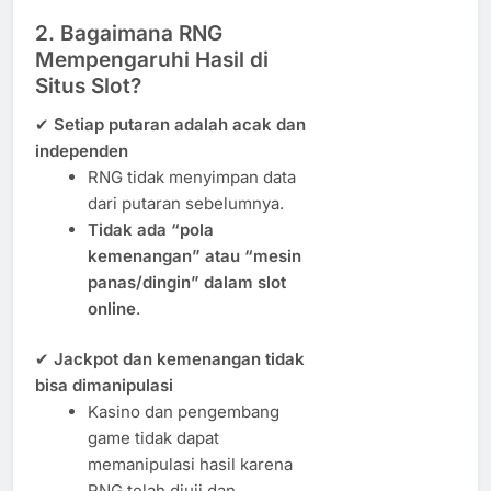
2. Bagaimana RNG
Mempengaruhi Hasil di
Situs Slot?
✔
Setiap putaran adalah acak dan
independen
RNG tidak menyimpan data
dari putaran sebelumnya.
Tidak ada “pola
kemenangan” atau “mesin
panas/dingin” dalam slot
online
.
✔
Jackpot dan kemenangan tidak
bisa dimanipulasi
Kasino dan pengembang
game tidak dapat
memanipulasi hasil karena
RNG telah diuji dan