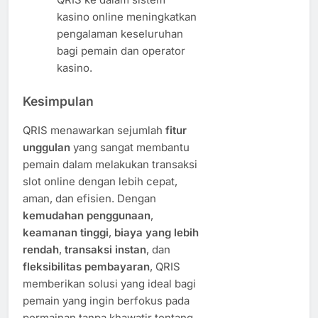
kasino online meningkatkan
pengalaman keseluruhan
bagi pemain dan operator
kasino.
Kesimpulan
QRIS menawarkan sejumlah
fitur
unggulan
yang sangat membantu
pemain dalam melakukan transaksi
slot online dengan lebih cepat,
aman, dan efisien. Dengan
kemudahan penggunaan
,
keamanan tinggi
,
biaya yang lebih
rendah
,
transaksi instan
, dan
fleksibilitas pembayaran
, QRIS
memberikan solusi yang ideal bagi
pemain yang ingin berfokus pada
permainan tanpa khawatir tentang