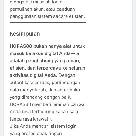
mengatasi masalah login,
pemulihan akun, atau panduan
penggunaan sistem secara efisien.
Kesimpulan
HORAS88 bukan hanya alat untuk
masuk ke akun digital Anda—ia
adalah penghubung yang aman,
efisien, dan terpercaya ke seluruh
aktivitas digital Anda.
Dengan
autentikasi cerdas, perlindungan
data menyeluruh, dan antarmuka
yang dirancang dengan baik,
HORAS88 memberi jaminan bahwa
Anda bisa terhubung kapan saja
tanpa rasa khawatir.
Jika Anda mencari sistem login
yang profesional, ringan