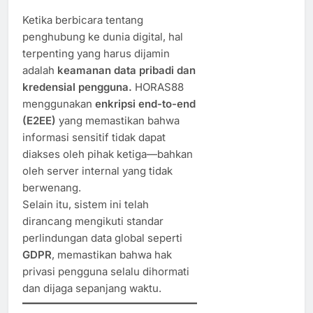
Ketika berbicara tentang
penghubung ke dunia digital, hal
terpenting yang harus dijamin
adalah
keamanan data pribadi dan
kredensial pengguna.
HORAS88
menggunakan
enkripsi end-to-end
(E2EE)
yang memastikan bahwa
informasi sensitif tidak dapat
diakses oleh pihak ketiga—bahkan
oleh server internal yang tidak
berwenang.
Selain itu, sistem ini telah
dirancang mengikuti standar
perlindungan data global seperti
GDPR
, memastikan bahwa hak
privasi pengguna selalu dihormati
dan dijaga sepanjang waktu.