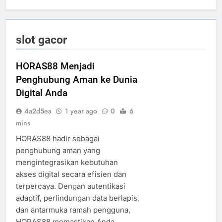
slot gacor
HORAS88 Menjadi
Penghubung Aman ke Dunia
Digital Anda
4a2d5ea
1 year ago
0
6
mins
HORAS88 hadir sebagai
penghubung aman yang
mengintegrasikan kebutuhan
akses digital secara efisien dan
terpercaya. Dengan autentikasi
adaptif, perlindungan data berlapis,
dan antarmuka ramah pengguna,
HORAS88 memastikan Anda