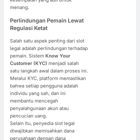
menang.
Perlindungan Pemain Lewat
Regulasi Ketat
Salah satu aspek penting dari slot
legal adalah perlindungan terhadap
pemain. Sistem
Know Your
Customer (KYC)
menjadi salah
satu langkah awal dalam proses ini.
Melalui KYC, platform memastikan
bahwa setiap pengguna adalah
individu yang sah, dan ini
membantu mencegah
penyalahgunaan akun atau
pencucian uang.
Selain itu, penyedia slot legal
diwajibkan memisahkan dana
perusahaan dengan dana