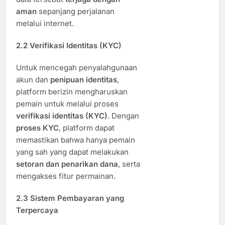
aman
sepanjang perjalanan
melalui internet.
2.2 Verifikasi Identitas (KYC)
Untuk mencegah penyalahgunaan
akun dan
penipuan identitas
,
platform berizin mengharuskan
pemain untuk melalui proses
verifikasi identitas (KYC)
. Dengan
proses KYC
, platform dapat
memastikan bahwa hanya pemain
yang sah yang dapat melakukan
setoran dan penarikan dana
, serta
mengakses fitur permainan.
2.3 Sistem Pembayaran yang
Terpercaya