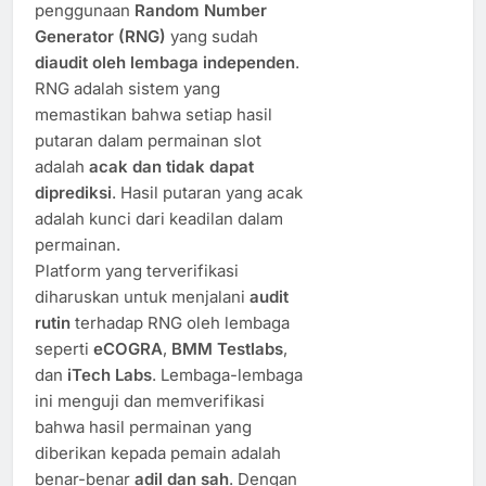
penggunaan
Random Number
Generator (RNG)
yang sudah
diaudit oleh lembaga independen
.
RNG adalah sistem yang
memastikan bahwa setiap hasil
putaran dalam permainan slot
adalah
acak dan tidak dapat
diprediksi
. Hasil putaran yang acak
adalah kunci dari keadilan dalam
permainan.
Platform yang terverifikasi
diharuskan untuk menjalani
audit
rutin
terhadap RNG oleh lembaga
seperti
eCOGRA
,
BMM Testlabs
,
dan
iTech Labs
. Lembaga-lembaga
ini menguji dan memverifikasi
bahwa hasil permainan yang
diberikan kepada pemain adalah
benar-benar
adil dan sah
. Dengan