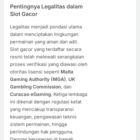
Pentingnya Legalitas dalam
Slot Gacor
Legalitas menjadi pondasi utama
dalam menciptakan lingkungan
permainan yang aman dan adil.
Slot gacor yang terdaftar secara
resmi telah melewati serangkaian
proses verifikasi yang diawasi oleh
otoritas lisensi seperti
Malta
Gaming Authority (MGA)
,
UK
Gambling Commission
, dan
Curacao eGaming
. Ketiga lembaga
ini dikenal dengan regulasi ketat
yang mencakup transparansi
keuangan, pengawasan teknis
sistem permainan, hingga
perlindungan hak pengguna.
Dengan beroperasi di bawah