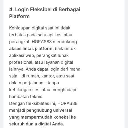
4. Login Fleksibel di Berbagai
Platform
Kehidupan digital saat ini tidak
terbatas pada satu aplikasi atau
perangkat. HORAS88 mendukung
akses lintas platform
, baik untuk
aplikasi web, perangkat lunak
profesional, atau layanan digital
lainnya. Anda dapat login dari mana
saja—di rumah, kantor, atau saat
dalam perjalanan—tanpa
kehilangan sesi atau menghadapi
hambatan teknis.
Dengan fleksibilitas ini, HORAS88
menjadi
penghubung universal
yang mempermudah koneksi ke
seluruh dunia digital Anda.