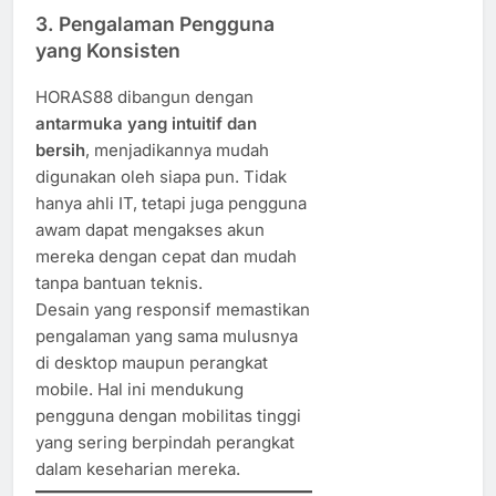
3. Pengalaman Pengguna
yang Konsisten
HORAS88 dibangun dengan
antarmuka yang intuitif dan
bersih
, menjadikannya mudah
digunakan oleh siapa pun. Tidak
hanya ahli IT, tetapi juga pengguna
awam dapat mengakses akun
mereka dengan cepat dan mudah
tanpa bantuan teknis.
Desain yang responsif memastikan
pengalaman yang sama mulusnya
di desktop maupun perangkat
mobile. Hal ini mendukung
pengguna dengan mobilitas tinggi
yang sering berpindah perangkat
dalam keseharian mereka.