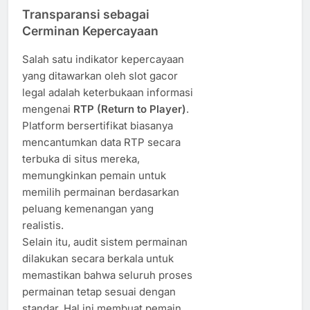
Transparansi sebagai
Cerminan Kepercayaan
Salah satu indikator kepercayaan
yang ditawarkan oleh slot gacor
legal adalah keterbukaan informasi
mengenai
RTP (Return to Player)
.
Platform bersertifikat biasanya
mencantumkan data RTP secara
terbuka di situs mereka,
memungkinkan pemain untuk
memilih permainan berdasarkan
peluang kemenangan yang
realistis.
Selain itu, audit sistem permainan
dilakukan secara berkala untuk
memastikan bahwa seluruh proses
permainan tetap sesuai dengan
standar. Hal ini membuat pemain