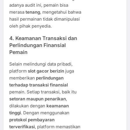
adanya audit ini, pemain bisa
merasa
tenang
, mengetahui bahwa
hasil permainan tidak dimanipulasi
oleh pihak penyedia.
4. Keamanan Transaksi dan
Perlindungan Finansial
Pemain
Selain melindungi data pribadi,
platform
slot gacor berizin
juga
memberikan
perlindungan
terhadap transaksi finansial
pemain. Setiap transaksi, baik itu
setoran maupun penarikan
,
dilakukan dengan
keamanan
tinggi
. Dengan menggunakan
protokol pembayaran
terverifikasi
, platform memastikan