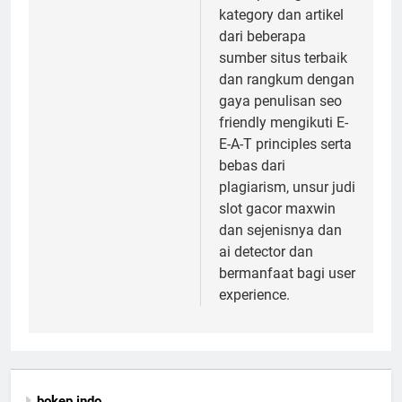
kategory dan artikel
dari beberapa
sumber situs terbaik
dan rangkum dengan
gaya penulisan seo
friendly mengikuti E-
E-A-T principles serta
bebas dari
plagiarism, unsur judi
slot gacor maxwin
dan sejenisnya dan
ai detector dan
bermanfaat bagi user
experience.
bokep indo