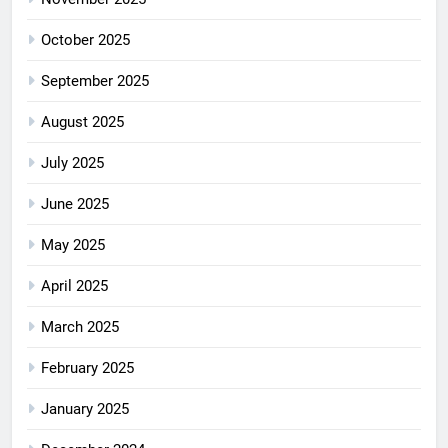
October 2025
September 2025
August 2025
July 2025
June 2025
May 2025
April 2025
March 2025
February 2025
January 2025