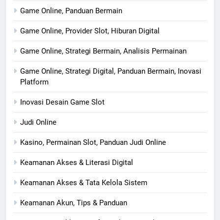
Game Online, Panduan Bermain
Game Online, Provider Slot, Hiburan Digital
Game Online, Strategi Bermain, Analisis Permainan
Game Online, Strategi Digital, Panduan Bermain, Inovasi
Platform
Inovasi Desain Game Slot
Judi Online
Kasino, Permainan Slot, Panduan Judi Online
Keamanan Akses & Literasi Digital
Keamanan Akses & Tata Kelola Sistem
Keamanan Akun, Tips & Panduan