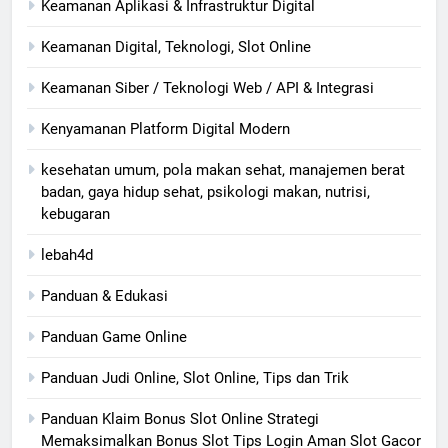
Keamanan Aplikasi & Infrastruktur Digital
Keamanan Digital, Teknologi, Slot Online
Keamanan Siber / Teknologi Web / API & Integrasi
Kenyamanan Platform Digital Modern
kesehatan umum, pola makan sehat, manajemen berat
badan, gaya hidup sehat, psikologi makan, nutrisi,
kebugaran
lebah4d
Panduan & Edukasi
Panduan Game Online
Panduan Judi Online, Slot Online, Tips dan Trik
Panduan Klaim Bonus Slot Online Strategi
Memaksimalkan Bonus Slot Tips Login Aman Slot Gacor