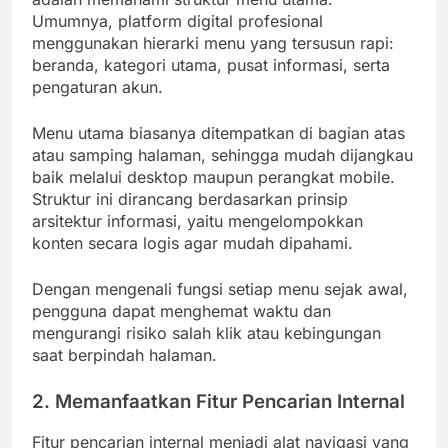
Umumnya, platform digital profesional
menggunakan hierarki menu yang tersusun rapi:
beranda, kategori utama, pusat informasi, serta
pengaturan akun.
Menu utama biasanya ditempatkan di bagian atas
atau samping halaman, sehingga mudah dijangkau
baik melalui desktop maupun perangkat mobile.
Struktur ini dirancang berdasarkan prinsip
arsitektur informasi, yaitu mengelompokkan
konten secara logis agar mudah dipahami.
Dengan mengenali fungsi setiap menu sejak awal,
pengguna dapat menghemat waktu dan
mengurangi risiko salah klik atau kebingungan
saat berpindah halaman.
2. Memanfaatkan Fitur Pencarian Internal
Fitur pencarian internal menjadi alat navigasi yang