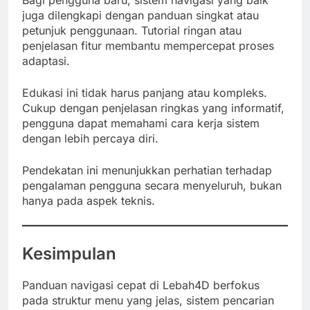
juga dilengkapi dengan panduan singkat atau
petunjuk penggunaan. Tutorial ringan atau
penjelasan fitur membantu mempercepat proses
adaptasi.
Edukasi ini tidak harus panjang atau kompleks.
Cukup dengan penjelasan ringkas yang informatif,
pengguna dapat memahami cara kerja sistem
dengan lebih percaya diri.
Pendekatan ini menunjukkan perhatian terhadap
pengalaman pengguna secara menyeluruh, bukan
hanya pada aspek teknis.
Kesimpulan
Panduan navigasi cepat di Lebah4D berfokus
pada struktur menu yang jelas, sistem pencarian