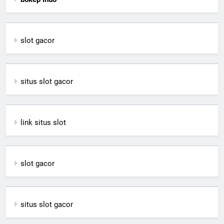
slot gacor
situs slot gacor
link situs slot
slot gacor
situs slot gacor