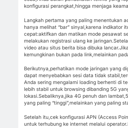
konfigurasi perangkat,hingga menjaga keaman
Langkah pertama yang paling menentukan ada
hanya melihat “bar” sinyal,karena indikator i
cepat:aktifkan dan matikan mode pesawat s
melakukan registrasi ulang ke jaringan.Setel
video atau situs berita bisa dibuka lancar.
kemungkinan bukan pada link,melainkan pada k
Berikutnya,perhatikan mode jaringan yang d
dapat menyebabkan sesi data tidak stabil,t
Anda sering mengalami loading berhenti di t
lebih stabil untuk browsing dibanding 5G yang
lokasi.Sebaliknya,jika 4G penuh dan lambat,5
yang paling “tinggi”,melainkan yang paling st
Setelah itu,cek konfigurasi APN (Access Poi
untuk terhubung ke internet melalui operato