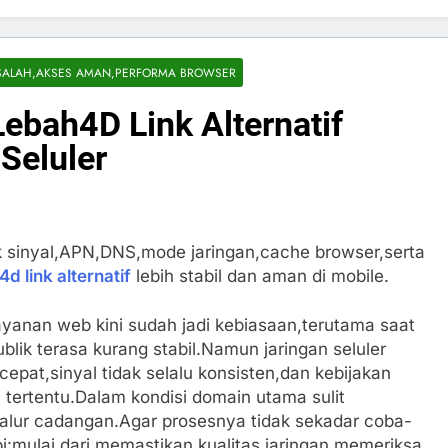
ASALAH,AKSES AMAN,PERFORMA BROWSER
ebah4D Link Alternatif
Seluler
ek sinyal,APN,DNS,mode jaringan,cache browser,serta
4d link alternatif
lebih stabil dan aman di mobile.
ayanan web kini sudah jadi kebiasaan,terutama saat
lik terasa kurang stabil.Namun jaringan seluler
 cepat,sinyal tidak selalu konsisten,dan kebijakan
tertentu.Dalam kondisi domain utama sulit
i jalur cadangan.Agar prosesnya tidak sekadar coba-
:mulai dari memastikan kualitas jaringan,memeriksa