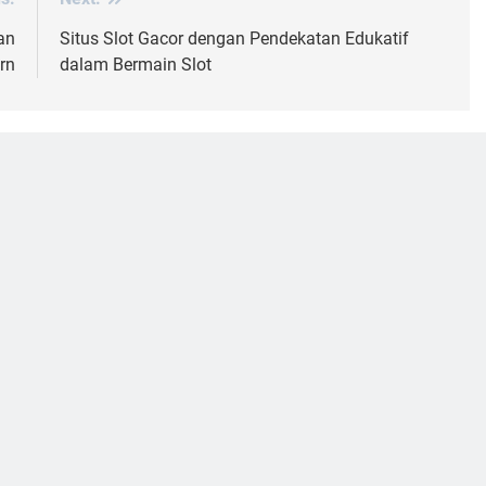
an
Situs Slot Gacor dengan Pendekatan Edukatif
rn
dalam Bermain Slot