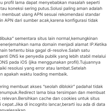
u profil lama dapat menyebabkan masalah seperti
tau koneksi sering putus.Solusi paling aman adalah
u membuat ulang APN sesuai rekomendasi standar
 APN dari sumber acak,karena konfigurasi tidak
 dibuka” sementara situs lain normal,kemungkinan
menerjemahkan nama domain menjadi alamat IP.Ketika
in tertentu bisa gagal di-resolve.Salah satu
ti DNS ke penyedia publik yang lebih stabil melalui
i DNS pada iOS (jika menggunakan profil).Tujuannya
ki resolusi yang error atau lambat.Setelah
an apakah waktu loading membaik.
ering membuat akses “seolah diblokir” padahal tidak
menumpuk.Redirect lama bisa tersimpan dan membuat
 relevan.Bersihkan cache dan cookies untuk situs
cepat.Jika di incognito lancar,berarti isu ada di data
enyelesaikan.