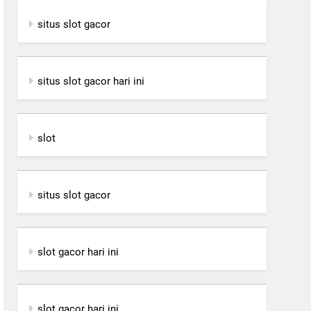
situs slot gacor
situs slot gacor hari ini
slot
situs slot gacor
slot gacor hari ini
slot gacor hari ini