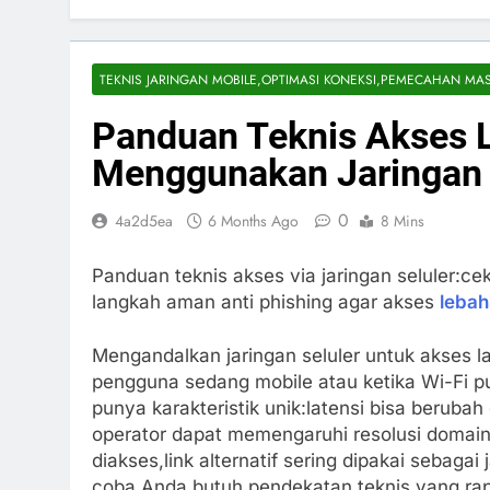
TEKNIS JARINGAN MOBILE,OPTIMASI KONEKSI,PEMECAHAN M
Panduan Teknis Akses L
Menggunakan Jaringan 
0
4a2d5ea
6 Months Ago
8 Mins
Panduan teknis akses via jaringan seluler:c
langkah aman anti phishing agar akses
lebah
Mengandalkan jaringan seluler untuk akses l
pengguna sedang mobile atau ketika Wi-Fi pub
punya karakteristik unik:latensi bisa berubah
operator dapat memengaruhi resolusi domain 
diakses,link alternatif sering dipakai sebaga
coba,Anda butuh pendekatan teknis yang rapi