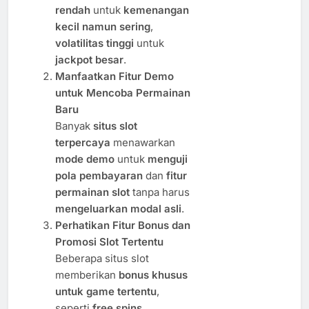
rendah
untuk
kemenangan
kecil namun sering
,
volatilitas tinggi
untuk
jackpot besar
.
Manfaatkan Fitur Demo
untuk Mencoba Permainan
Baru
Banyak
situs slot
terpercaya
menawarkan
mode demo
untuk
menguji
pola pembayaran
dan
fitur
permainan slot
tanpa harus
mengeluarkan modal asli
.
Perhatikan Fitur Bonus dan
Promosi Slot Tertentu
Beberapa situs slot
memberikan
bonus khusus
untuk game tertentu
,
seperti
free spins
,