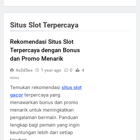
Situs Slot Terpercaya
Rekomendasi Situs Slot
Terpercaya dengan Bonus
dan Promo Menarik
4a2d5ea
1 year ago
0
4
mins
Temukan rekomendasi
situs slot
gacor
terpercaya yang
menawarkan bonus dan promo
menarik untuk meningkatkan
pengalaman bermain. Panduan
lengkap bagi pemain yang ingin
keuntungan lebih dari setiap
taruhan.