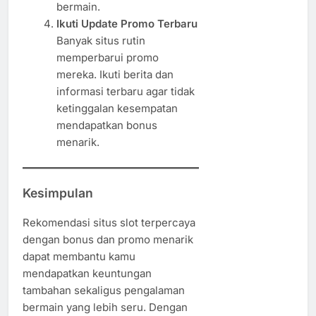
bermain.
Ikuti Update Promo Terbaru
Banyak situs rutin
memperbarui promo
mereka. Ikuti berita dan
informasi terbaru agar tidak
ketinggalan kesempatan
mendapatkan bonus
menarik.
Kesimpulan
Rekomendasi situs slot terpercaya
dengan bonus dan promo menarik
dapat membantu kamu
mendapatkan keuntungan
tambahan sekaligus pengalaman
bermain yang lebih seru. Dengan