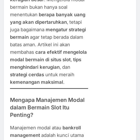
bermain bukan hanya soal
menentukan
berapa banyak uang
yang akan dipertaruhkan
, tetapi
juga bagaimana
mengatur strategi
bermain
agar tetap berada dalam
batas aman. Artikel ini akan
membahas
cara efektif mengelola
modal bermain di situs slot
,
tips
menghindari kerugian
, dan
strategi cerdas
untuk meraih
kemenangan maksimal
.
Mengapa Manajemen Modal
dalam Bermain Slot Itu
Penting?
Manajemen modal atau
bankroll
management
adalah kunci utama