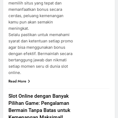
memilih situs yang tepat dan
memanfaatkan bonus secara
cerdas, peluang kemenangan
kamu pun akan semakin
meningkat.
Selalu pastikan untuk memahami
syarat dan ketentuan setiap promo
agar bisa menggunakan bonus
dengan efektif. Bermainlah secara
bertanggung jawab dan nikmati
setiap momen seru di dunia slot
online.
Read More
Slot Online dengan Banyak
Pilihan Game: Pengalaman
Bermain Tanpa Batas untuk
Kemenangan Maksimal!