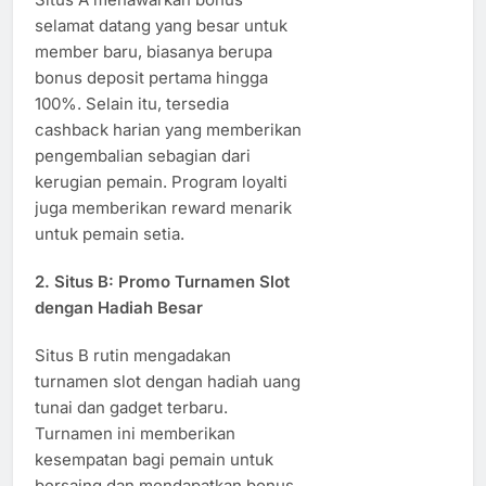
selamat datang yang besar untuk
member baru, biasanya berupa
bonus deposit pertama hingga
100%. Selain itu, tersedia
cashback harian yang memberikan
pengembalian sebagian dari
kerugian pemain. Program loyalti
juga memberikan reward menarik
untuk pemain setia.
2. Situs B: Promo Turnamen Slot
dengan Hadiah Besar
Situs B rutin mengadakan
turnamen slot dengan hadiah uang
tunai dan gadget terbaru.
Turnamen ini memberikan
kesempatan bagi pemain untuk
bersaing dan mendapatkan bonus