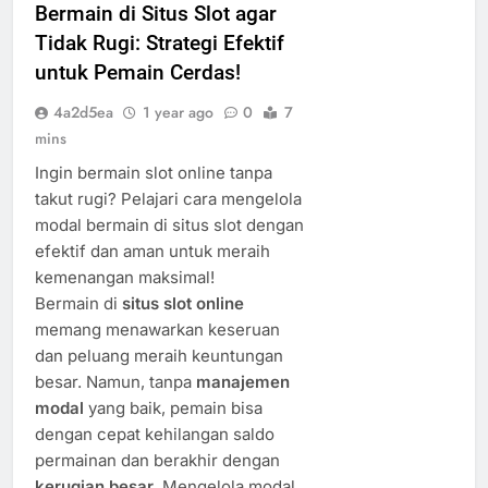
Bermain di Situs Slot agar
Tidak Rugi: Strategi Efektif
untuk Pemain Cerdas!
4a2d5ea
1 year ago
0
7
mins
Ingin bermain slot online tanpa
takut rugi? Pelajari cara mengelola
modal bermain di situs slot dengan
efektif dan aman untuk meraih
kemenangan maksimal!
Bermain di
situs slot online
memang menawarkan keseruan
dan peluang meraih keuntungan
besar. Namun, tanpa
manajemen
modal
yang baik, pemain bisa
dengan cepat kehilangan saldo
permainan dan berakhir dengan
kerugian besar
. Mengelola modal