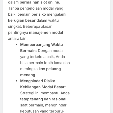
dalam
permainan slot online
.
Tanpa pengelolaan modal yang
baik, pemain berisiko mengalami
kerugian besar
dalam waktu
singkat. Beberapa alasan
pentingnya
manajemen modal
antara lain:
Memperpanjang Waktu
Bermain:
Dengan modal
yang terkelola baik, Anda
bisa bermain lebih lama dan
meningkatkan
peluang
menang
.
Menghindari Risiko
Kehilangan Modal Besar:
Strategi ini membantu Anda
tetap
tenang dan rasional
saat bermain, menghindari
keputusan yang terburu-