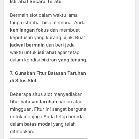
Istirahat Secara Teratur
Bermain slot dalam waktu lama
tanpa istirahat bisa membuat Anda
kehilangan fokus
dan membuat
keputusan yang kurang bijak. Buat
jadwal bermain
dan beri jeda
waktu untuk
istirahat
agar tetap
dalam kondisi
pikiran yang tenang
.
7.
Gunakan Fitur Batasan Taruhan
di Situs Slot
Beberapa situs slot menyediakan
fitur batasan taruhan
harian atau
mingguan. Fitur ini sangat berguna
untuk menjaga Anda tetap berada
dalam
batas modal
yang telah
ditetapkan.