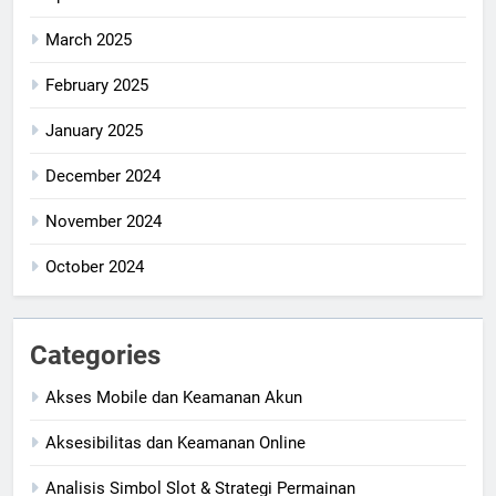
March 2025
February 2025
January 2025
December 2024
November 2024
October 2024
Categories
Akses Mobile dan Keamanan Akun
Aksesibilitas dan Keamanan Online
Analisis Simbol Slot & Strategi Permainan