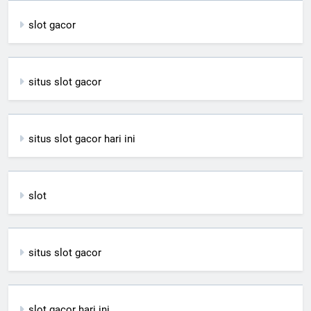
slot gacor
situs slot gacor
situs slot gacor hari ini
slot
situs slot gacor
slot gacor hari ini