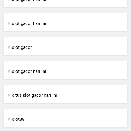
slot gacor hari ini
slot gacor
slot gacor hari ini
situs slot gacor hari ini
slot88