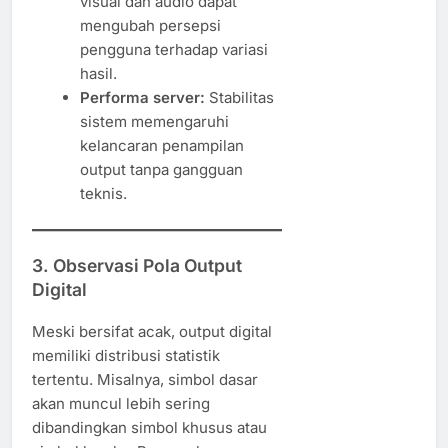
visual dan audio dapat
mengubah persepsi
pengguna terhadap variasi
hasil.
Performa server:
Stabilitas
sistem memengaruhi
kelancaran penampilan
output tanpa gangguan
teknis.
3. Observasi Pola Output
Digital
Meski bersifat acak, output digital
memiliki distribusi statistik
tertentu. Misalnya, simbol dasar
akan muncul lebih sering
dibandingkan simbol khusus atau