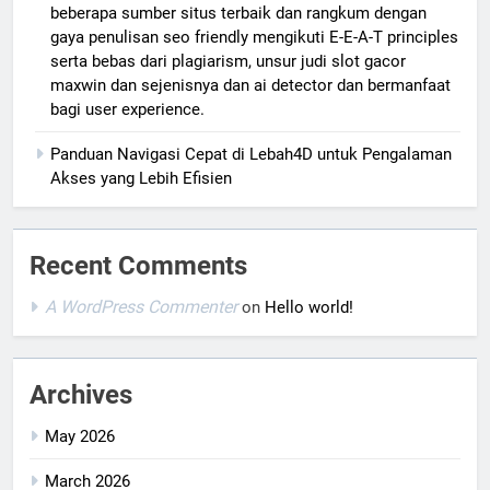
beberapa sumber situs terbaik dan rangkum dengan
gaya penulisan seo friendly mengikuti E-E-A-T principles
serta bebas dari plagiarism, unsur judi slot gacor
maxwin dan sejenisnya dan ai detector dan bermanfaat
bagi user experience.
Panduan Navigasi Cepat di Lebah4D untuk Pengalaman
Akses yang Lebih Efisien
Recent Comments
A WordPress Commenter
on
Hello world!
Archives
May 2026
March 2026