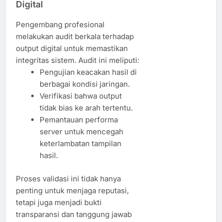
Digital
Pengembang profesional
melakukan audit berkala terhadap
output digital untuk memastikan
integritas sistem. Audit ini meliputi:
Pengujian keacakan hasil di
berbagai kondisi jaringan.
Verifikasi bahwa output
tidak bias ke arah tertentu.
Pemantauan performa
server untuk mencegah
keterlambatan tampilan
hasil.
Proses validasi ini tidak hanya
penting untuk menjaga reputasi,
tetapi juga menjadi bukti
transparansi dan tanggung jawab