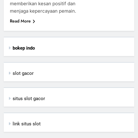
memberikan kesan positif dan
menjaga kepercayaan pemain.
Read More
bokep indo
slot gacor
situs slot gacor
link situs slot