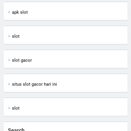
apk slot
slot
slot gacor
situs slot gacor hari ini
slot
Search