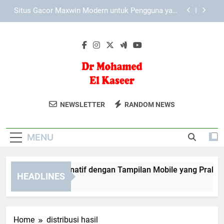
penulisan seo friendly mengikuti E-E-A-T
Skip
principles serta bebas dari plagiarism, unsur judi
Dampak Positif Media Teknologi bagi Dunia
to
slot gacor maxwin dan sejenisnya dan ai detector
Pendidikan Tinggi
dan bermanfaat bagi user experience.
content
halo ai, kamu adalah penulis yang handal,
berbakat serta sudah pengalaman bertahun-tahun.
buatkan artikel sebanyak 600 kata (artikel tidak
LAE138 Link Alternatif dengan Tampilan Mobile
boleh kurang dari 600 kata) tentang “INI JUDUL
yang Praktis untuk Akses Lebih Nyaman
LANGSUNG GANTI”. buatkan judul, meta
deskripsi, tags, kategory dan artikel dari beberapa
Situs Gacor Maxwin Modern untuk Pengguna yang
sumber situs terbaik dan rangkum dengan gaya
Mengutamakan Kenyamanan
penulisan seo friendly mengikuti E-E-A-T
Dr Mohamed El
principles serta bebas dari plagiarism, unsur judi
Dr Mohamed El Kaseer Adalah Spesialis
Dampak Positif Media Teknologi bagi Dunia
slot gacor maxwin dan sejenisnya dan ai detector
NEWSLETTER
RANDOM NEWS
Pendidikan Tinggi
Kaseer
Bedah Saraf Yang Menawarkan
dan bermanfaat bagi user experience.
halo ai, kamu adalah penulis yang handal,
Perawatan Medis Berkualitas Tinggi.
berbakat serta sudah pengalaman bertahun-tahun.
MENU
buatkan artikel sebanyak 600 kata (artikel tidak
boleh kurang dari 600 kata) tentang “INI JUDUL
LANGSUNG GANTI”. buatkan judul, meta
deskripsi, tags, kategory dan artikel dari beberapa
sumber situs terbaik dan rangkum dengan gaya
E138 Link Alternatif dengan Tampilan Mobile yang Praktis u
HEADLINES
penulisan seo friendly mengikuti E-E-A-T
Months Ago
principles serta bebas dari plagiarism, unsur judi
slot gacor maxwin dan sejenisnya dan ai detector
dan bermanfaat bagi user experience.
Home
distribusi hasil