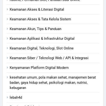
Keamanan Akses & Literasi Digital
Keamanan Akses & Tata Kelola Sistem
Keamanan Akun, Tips & Panduan
Keamanan Aplikasi & Infrastruktur Digital
Keamanan Digital, Teknologi, Slot Online
Keamanan Siber / Teknologi Web / API & Integrasi
Kenyamanan Platform Digital Modern
kesehatan umum, pola makan sehat, manajemen berat
badan, gaya hidup sehat, psikologi makan, nutrisi,
kebugaran
lebah4d