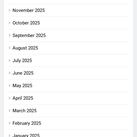
November 2025
October 2025
September 2025
August 2025
July 2025
June 2025
May 2025
April 2025
March 2025
February 2025
January 2025