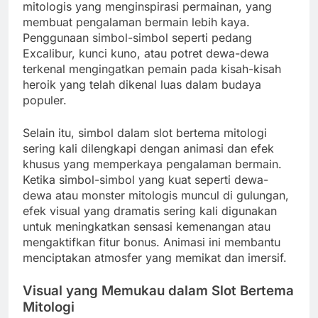
mitologis yang menginspirasi permainan, yang
membuat pengalaman bermain lebih kaya.
Penggunaan simbol-simbol seperti pedang
Excalibur, kunci kuno, atau potret dewa-dewa
terkenal mengingatkan pemain pada kisah-kisah
heroik yang telah dikenal luas dalam budaya
populer.
Selain itu, simbol dalam slot bertema mitologi
sering kali dilengkapi dengan animasi dan efek
khusus yang memperkaya pengalaman bermain.
Ketika simbol-simbol yang kuat seperti dewa-
dewa atau monster mitologis muncul di gulungan,
efek visual yang dramatis sering kali digunakan
untuk meningkatkan sensasi kemenangan atau
mengaktifkan fitur bonus. Animasi ini membantu
menciptakan atmosfer yang memikat dan imersif.
Visual yang Memukau dalam Slot Bertema
Mitologi