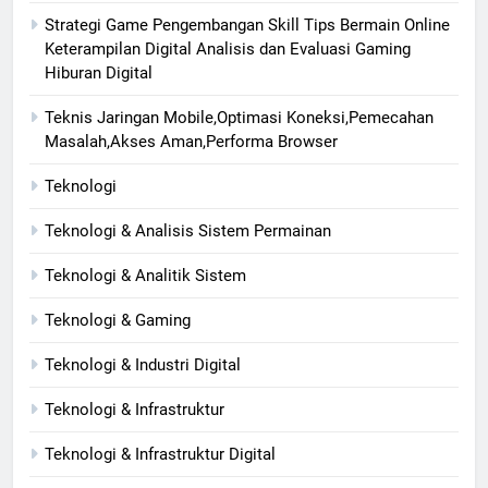
Strategi Game Pengembangan Skill Tips Bermain Online
Keterampilan Digital Analisis dan Evaluasi Gaming
Hiburan Digital
Teknis Jaringan Mobile,Optimasi Koneksi,Pemecahan
Masalah,Akses Aman,Performa Browser
Teknologi
Teknologi & Analisis Sistem Permainan
Teknologi & Analitik Sistem
Teknologi & Gaming
Teknologi & Industri Digital
Teknologi & Infrastruktur
Teknologi & Infrastruktur Digital