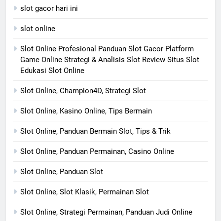
slot gacor hari ini
slot online
Slot Online Profesional Panduan Slot Gacor Platform
Game Online Strategi & Analisis Slot Review Situs Slot
Edukasi Slot Online
Slot Online, Champion4D, Strategi Slot
Slot Online, Kasino Online, Tips Bermain
Slot Online, Panduan Bermain Slot, Tips & Trik
Slot Online, Panduan Permainan, Casino Online
Slot Online, Panduan Slot
Slot Online, Slot Klasik, Permainan Slot
Slot Online, Strategi Permainan, Panduan Judi Online