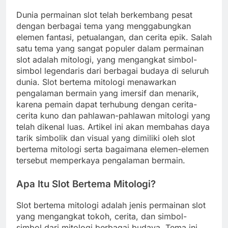
Dunia permainan slot telah berkembang pesat
dengan berbagai tema yang menggabungkan
elemen fantasi, petualangan, dan cerita epik. Salah
satu tema yang sangat populer dalam permainan
slot adalah mitologi, yang mengangkat simbol-
simbol legendaris dari berbagai budaya di seluruh
dunia. Slot bertema mitologi menawarkan
pengalaman bermain yang imersif dan menarik,
karena pemain dapat terhubung dengan cerita-
cerita kuno dan pahlawan-pahlawan mitologi yang
telah dikenal luas. Artikel ini akan membahas daya
tarik simbolik dan visual yang dimiliki oleh slot
bertema mitologi serta bagaimana elemen-elemen
tersebut memperkaya pengalaman bermain.
Apa Itu Slot Bertema Mitologi?
Slot bertema mitologi adalah jenis permainan slot
yang mengangkat tokoh, cerita, dan simbol-
simbol dari mitologi berbagai budaya. Tema ini