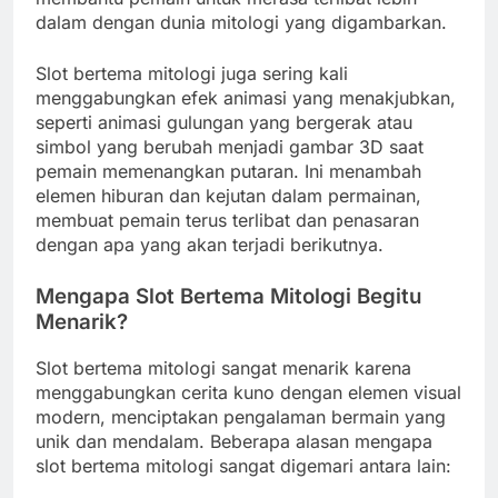
dalam dengan dunia mitologi yang digambarkan.
Slot bertema mitologi juga sering kali
menggabungkan efek animasi yang menakjubkan,
seperti animasi gulungan yang bergerak atau
simbol yang berubah menjadi gambar 3D saat
pemain memenangkan putaran. Ini menambah
elemen hiburan dan kejutan dalam permainan,
membuat pemain terus terlibat dan penasaran
dengan apa yang akan terjadi berikutnya.
Mengapa Slot Bertema Mitologi Begitu
Menarik?
Slot bertema mitologi sangat menarik karena
menggabungkan cerita kuno dengan elemen visual
modern, menciptakan pengalaman bermain yang
unik dan mendalam. Beberapa alasan mengapa
slot bertema mitologi sangat digemari antara lain: