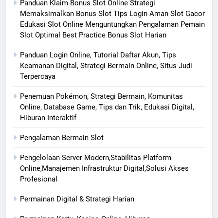
Panduan Klaim Bonus Slot Online Strategi
Memaksimalkan Bonus Slot Tips Login Aman Slot Gacor
Edukasi Slot Online Menguntungkan Pengalaman Pemain
Slot Optimal Best Practice Bonus Slot Harian
Panduan Login Online, Tutorial Daftar Akun, Tips
Keamanan Digital, Strategi Bermain Online, Situs Judi
Terpercaya
Penemuan Pokémon, Strategi Bermain, Komunitas
Online, Database Game, Tips dan Trik, Edukasi Digital,
Hiburan Interaktif
Pengalaman Bermain Slot
Pengelolaan Server Modern,Stabilitas Platform
Online,Manajemen Infrastruktur Digital,Solusi Akses
Profesional
Permainan Digital & Strategi Harian