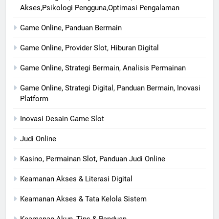
Akses,Psikologi Pengguna,Optimasi Pengalaman
Game Online, Panduan Bermain
Game Online, Provider Slot, Hiburan Digital
Game Online, Strategi Bermain, Analisis Permainan
Game Online, Strategi Digital, Panduan Bermain, Inovasi
Platform
Inovasi Desain Game Slot
Judi Online
Kasino, Permainan Slot, Panduan Judi Online
Keamanan Akses & Literasi Digital
Keamanan Akses & Tata Kelola Sistem
Keamanan Akun, Tips & Panduan