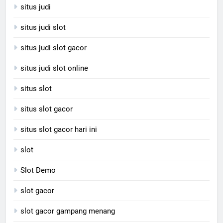
situs judi
situs judi slot
situs judi slot gacor
situs judi slot online
situs slot
situs slot gacor
situs slot gacor hari ini
slot
Slot Demo
slot gacor
slot gacor gampang menang