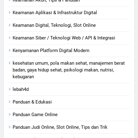
Keamanan Aplikasi & Infrastruktur Digital
Keamanan Digital, Teknologi, Slot Online
Keamanan Siber / Teknologi Web / API & Integrasi
Kenyamanan Platform Digital Modern
kesehatan umum, pola makan sehat, manajemen berat
badan, gaya hidup sehat, psikologi makan, nutrisi,
kebugaran
lebah4d
Panduan & Edukasi
Panduan Game Online
Panduan Judi Online, Slot Online, Tips dan Trik