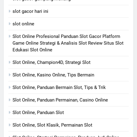
slot gacor hari ini
slot online
Slot Online Profesional Panduan Slot Gacor Platform
Game Online Strategi & Analisis Slot Review Situs Slot
Edukasi Slot Online
Slot Online, Champion4D, Strategi Slot
Slot Online, Kasino Online, Tips Bermain
Slot Online, Panduan Bermain Slot, Tips & Trik
Slot Online, Panduan Permainan, Casino Online
Slot Online, Panduan Slot
Slot Online, Slot Klasik, Permainan Slot