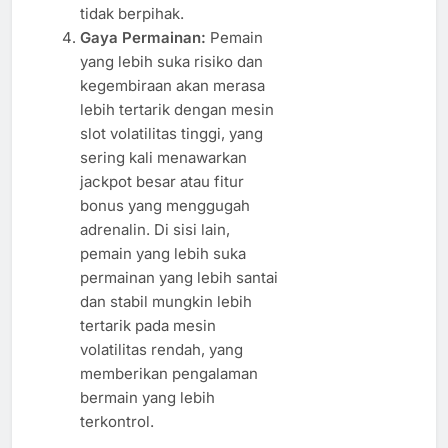
tidak berpihak.
Gaya Permainan:
Pemain
yang lebih suka risiko dan
kegembiraan akan merasa
lebih tertarik dengan mesin
slot volatilitas tinggi, yang
sering kali menawarkan
jackpot besar atau fitur
bonus yang menggugah
adrenalin. Di sisi lain,
pemain yang lebih suka
permainan yang lebih santai
dan stabil mungkin lebih
tertarik pada mesin
volatilitas rendah, yang
memberikan pengalaman
bermain yang lebih
terkontrol.