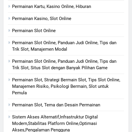
Permainan Kartu, Kasino Online, Hiburan
Permainan Kasino, Slot Online
Permainan Slot Online
Permainan Slot Online, Panduan Judi Online, Tips dan
Trik Slot, Manajemen Modal
Permainan Slot Online, Panduan Judi Online, Tips dan
Trik Slot, Situs Slot dengan Banyak Pilihan Game
Permainan Slot, Strategi Bermain Slot, Tips Slot Online,
Manajemen Risiko, Psikologi Bermain, Slot untuk
Pemula
Permainan Slot, Tema dan Desain Permainan
Sistem Akses Alternatif,Infrastruktur Digital
Modern,Stabilitas Platform Online,Optimasi
Akses,Pengalaman Pengguna