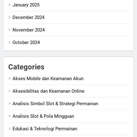
January 2025
December 2024
November 2024
October 2024
Categories
Akses Mobile dan Keamanan Akun
Aksesibilitas dan Keamanan Online
Analisis Simbol Slot & Strategi Permainan
Analisis Slot & Pola Mingguan
Edukasi & Teknologi Permainan