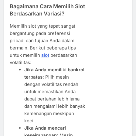
Bagaimana Cara Memilih Slot
Berdasarkan Variasi?
Memilih slot yang tepat sangat
bergantung pada preferensi
pribadi dan tujuan Anda dalam
bermain. Berikut beberapa tips
untuk memilih
slot
berdasarkan
volatilitas:
Jika Anda memiliki bankroll
terbatas:
Pilih mesin
dengan volatilitas rendah
untuk memastikan Anda
dapat bertahan lebih lama
dan mengalami lebih banyak
kemenangan meskipun
kecil.
Jika Anda mencari
keseimbangan:
Mesin