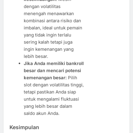
dengan volatilitas
menengah menawarkan
kombinasi antara risiko dan
imbalan, ideal untuk pemain
yang tidak ingin terlalu
sering kalah tetapi juga
ingin kemenangan yang
lebih besar.
Jika Anda memiliki bankroll
besar dan mencari potensi
kemenangan besar:
Pilih
slot dengan volatilitas tinggi,
tetapi pastikan Anda siap
untuk mengalami fluktuasi
yang lebih besar dalam
saldo akun Anda.
Kesimpulan