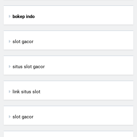
bokep indo
slot gacor
situs slot gacor
link situs slot
slot gacor