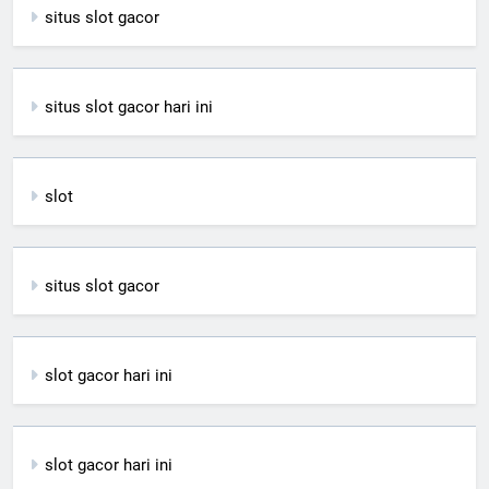
situs slot gacor
situs slot gacor hari ini
slot
situs slot gacor
slot gacor hari ini
slot gacor hari ini