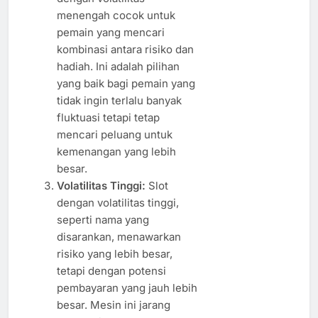
menengah cocok untuk
pemain yang mencari
kombinasi antara risiko dan
hadiah. Ini adalah pilihan
yang baik bagi pemain yang
tidak ingin terlalu banyak
fluktuasi tetapi tetap
mencari peluang untuk
kemenangan yang lebih
besar.
Volatilitas Tinggi:
Slot
dengan volatilitas tinggi,
seperti nama yang
disarankan, menawarkan
risiko yang lebih besar,
tetapi dengan potensi
pembayaran yang jauh lebih
besar. Mesin ini jarang