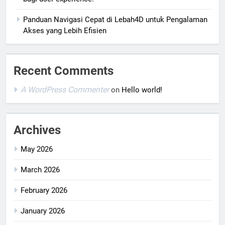
Panduan Navigasi Cepat di Lebah4D untuk Pengalaman
Akses yang Lebih Efisien
Recent Comments
A WordPress Commenter
on
Hello world!
Archives
May 2026
March 2026
February 2026
January 2026