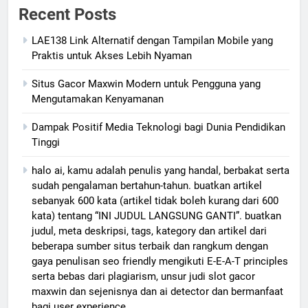
Recent Posts
LAE138 Link Alternatif dengan Tampilan Mobile yang
Praktis untuk Akses Lebih Nyaman
Situs Gacor Maxwin Modern untuk Pengguna yang
Mengutamakan Kenyamanan
Dampak Positif Media Teknologi bagi Dunia Pendidikan
Tinggi
halo ai, kamu adalah penulis yang handal, berbakat serta
sudah pengalaman bertahun-tahun. buatkan artikel
sebanyak 600 kata (artikel tidak boleh kurang dari 600
kata) tentang “INI JUDUL LANGSUNG GANTI”. buatkan
judul, meta deskripsi, tags, kategory dan artikel dari
beberapa sumber situs terbaik dan rangkum dengan
gaya penulisan seo friendly mengikuti E-E-A-T principles
serta bebas dari plagiarism, unsur judi slot gacor
maxwin dan sejenisnya dan ai detector dan bermanfaat
bagi user experience.