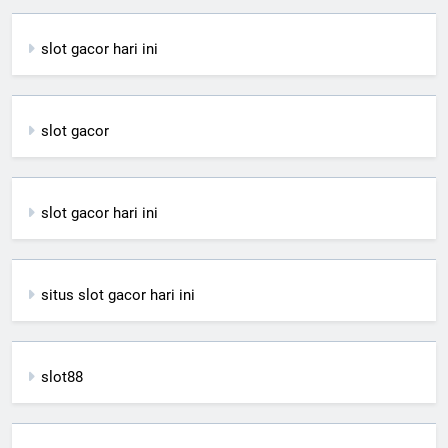
slot gacor hari ini
slot gacor
slot gacor hari ini
situs slot gacor hari ini
slot88