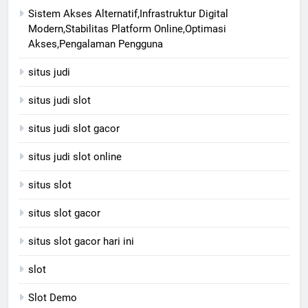
Sistem Akses Alternatif,Infrastruktur Digital
Modern,Stabilitas Platform Online,Optimasi
Akses,Pengalaman Pengguna
situs judi
situs judi slot
situs judi slot gacor
situs judi slot online
situs slot
situs slot gacor
situs slot gacor hari ini
slot
Slot Demo