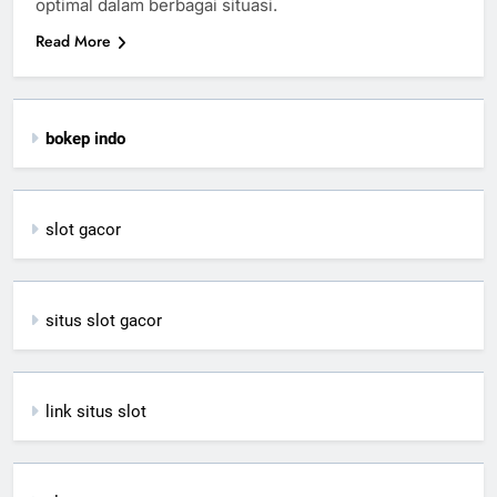
optimal dalam berbagai situasi.
Read More
bokep indo
slot gacor
situs slot gacor
link situs slot