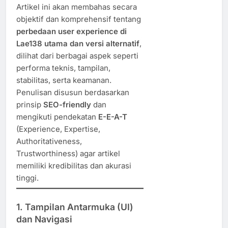
Artikel ini akan membahas secara
objektif dan komprehensif tentang
perbedaan user experience di
Lae138 utama dan versi alternatif
,
dilihat dari berbagai aspek seperti
performa teknis, tampilan,
stabilitas, serta keamanan.
Penulisan disusun berdasarkan
prinsip
SEO-friendly
dan
mengikuti pendekatan
E-E-A-T
(Experience, Expertise,
Authoritativeness,
Trustworthiness) agar artikel
memiliki kredibilitas dan akurasi
tinggi.
1. Tampilan Antarmuka (UI)
dan Navigasi