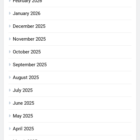
February 2026
January 2026
December 2025
November 2025
October 2025
September 2025
August 2025
July 2025
June 2025
May 2025
April 2025