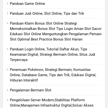
Panduan Game Online
Panduan Judi Online, Slot Online, Tips dan Trik
Panduan Klaim Bonus Slot Online Strategi
Memaksimalkan Bonus Slot Tips Login Aman Slot Gacor
Edukasi Slot Online Menguntungkan Pengalaman Pemain
Slot Optimal Best Practice Bonus Slot Harian
Panduan Login Online, Tutorial Daftar Akun, Tips
Keamanan Digital, Strategi Bermain Online, Situs Judi
Terpercaya
Penemuan Pokémon, Strategi Bermain, Komunitas
Online, Database Game, Tips dan Trik, Edukasi Digital,
Hiburan Interaktif
Pengalaman Bermain Slot
Pengelolaan Server Modern,Stabilitas Platform
Online,Manajemen Infrastruktur Digital,Solusi Akses