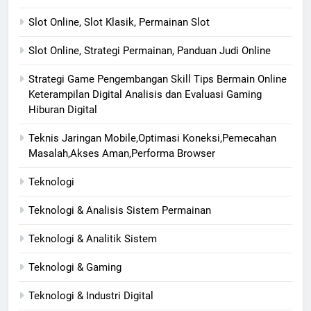
Slot Online, Slot Klasik, Permainan Slot
Slot Online, Strategi Permainan, Panduan Judi Online
Strategi Game Pengembangan Skill Tips Bermain Online
Keterampilan Digital Analisis dan Evaluasi Gaming
Hiburan Digital
Teknis Jaringan Mobile,Optimasi Koneksi,Pemecahan
Masalah,Akses Aman,Performa Browser
Teknologi
Teknologi & Analisis Sistem Permainan
Teknologi & Analitik Sistem
Teknologi & Gaming
Teknologi & Industri Digital