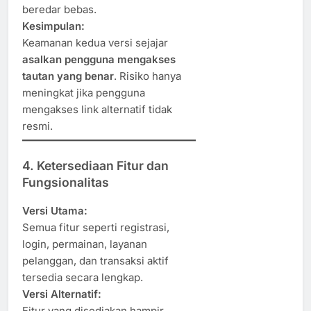
beredar bebas.
Kesimpulan:
Keamanan kedua versi sejajar
asalkan pengguna mengakses
tautan yang benar
. Risiko hanya
meningkat jika pengguna
mengakses link alternatif tidak
resmi.
4. Ketersediaan Fitur dan
Fungsionalitas
Versi Utama:
Semua fitur seperti registrasi,
login, permainan, layanan
pelanggan, dan transaksi aktif
tersedia secara lengkap.
Versi Alternatif:
Fitur yang disediakan hampir