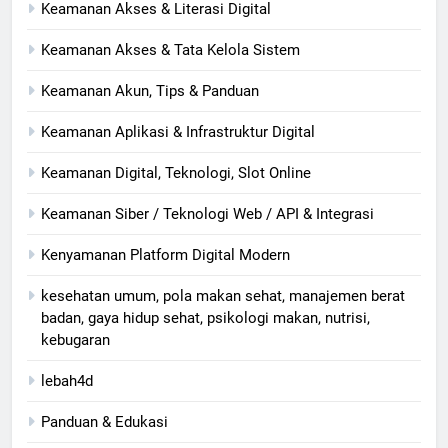
Keamanan Akses & Literasi Digital
Keamanan Akses & Tata Kelola Sistem
Keamanan Akun, Tips & Panduan
Keamanan Aplikasi & Infrastruktur Digital
Keamanan Digital, Teknologi, Slot Online
Keamanan Siber / Teknologi Web / API & Integrasi
Kenyamanan Platform Digital Modern
kesehatan umum, pola makan sehat, manajemen berat
badan, gaya hidup sehat, psikologi makan, nutrisi,
kebugaran
lebah4d
Panduan & Edukasi