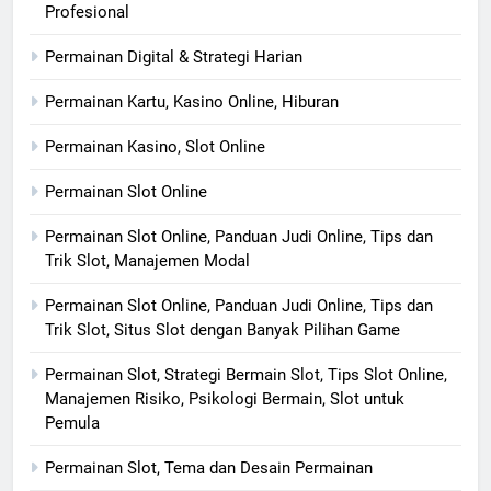
Profesional
Permainan Digital & Strategi Harian
Permainan Kartu, Kasino Online, Hiburan
Permainan Kasino, Slot Online
Permainan Slot Online
Permainan Slot Online, Panduan Judi Online, Tips dan
Trik Slot, Manajemen Modal
Permainan Slot Online, Panduan Judi Online, Tips dan
Trik Slot, Situs Slot dengan Banyak Pilihan Game
Permainan Slot, Strategi Bermain Slot, Tips Slot Online,
Manajemen Risiko, Psikologi Bermain, Slot untuk
Pemula
Permainan Slot, Tema dan Desain Permainan