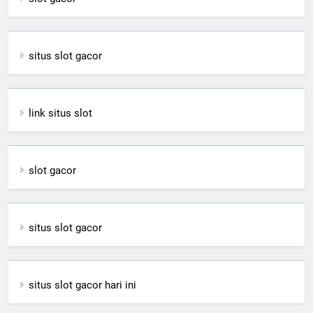
situs slot gacor
link situs slot
slot gacor
situs slot gacor
situs slot gacor hari ini