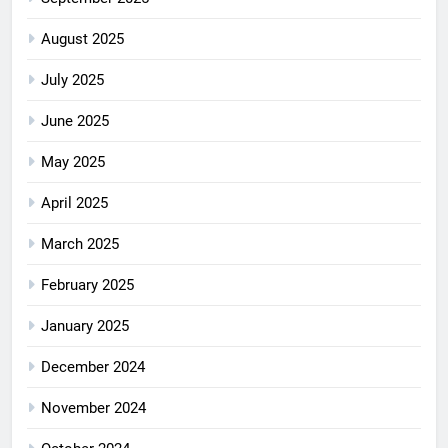
August 2025
July 2025
June 2025
May 2025
April 2025
March 2025
February 2025
January 2025
December 2024
November 2024