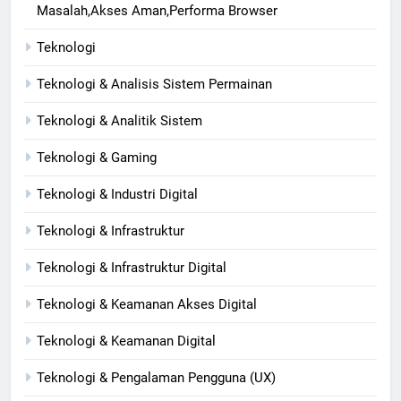
Masalah,Akses Aman,Performa Browser
Teknologi
Teknologi & Analisis Sistem Permainan
Teknologi & Analitik Sistem
Teknologi & Gaming
Teknologi & Industri Digital
Teknologi & Infrastruktur
Teknologi & Infrastruktur Digital
Teknologi & Keamanan Akses Digital
Teknologi & Keamanan Digital
Teknologi & Pengalaman Pengguna (UX)