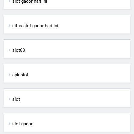
slot gacor hari ini
situs slot gacor hari ini
slot88
apk slot
slot
slot gacor