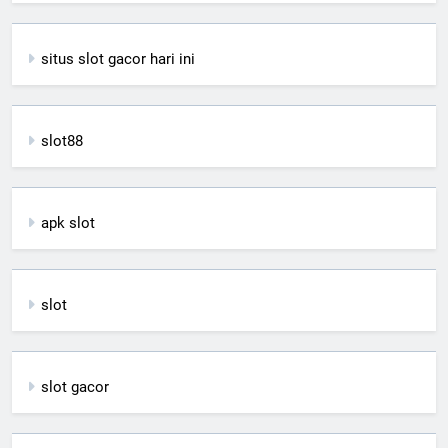
situs slot gacor hari ini
slot88
apk slot
slot
slot gacor