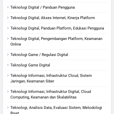
Teknologi Digital / Panduan Pengguna
Teknologi Digital, Akses Internet, Kinerja Platform
Teknologi Digital, Panduan Platform, Edukasi Pengguna
Teknologi Digital, Pengembangan Platform, Keamanan
Online
Teknologi Game / Regulasi Digital
Teknologi Game Digital
Teknologi Informasi, Infrastruktur Cloud, Sistem
Jaringan, Keamanan Siber
Teknologi Informasi, Infrastruktur Digital, Cloud
Computing, Keamanan dan Skalabilitas
Teknologi, Analisis Data, Evaluasi Sistem, Metodologi
Riset