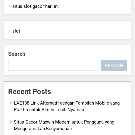
situs slot gacor hari ini
slot
Search
SEARCH
Recent Posts
LAE138 Link Alternatif dengan Tampilan Mobile yang
Praktis untuk Akses Lebih Nyaman
Situs Gacor Maxwin Modern untuk Pengguna yang
Mengutamakan Kenyamanan