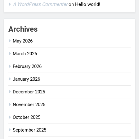
A WordPress Commenter
on
Hello world!
Archives
May 2026
March 2026
February 2026
January 2026
December 2025
November 2025
October 2025
September 2025