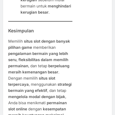
bermain untuk
menghindari
kerugian besar
.
Kesimpulan
Memilih
situs slot dengan banyak
pilihan game
memberikan
pengalaman bermain yang lebih
seru
,
fleksibilitas dalam memilih
permainan
, dan tetap
berpeluang
meraih kemenangan besar
.
Dengan memilih
situs slot
terpercaya
, menggunakan
strategi
bermain yang efektif
, dan tetap
mengelola modal dengan bijak
,
Anda bisa menikmati
permainan
slot online
dengan
kesempatan