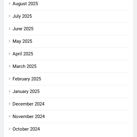
August 2025
July 2025
June 2025
May 2025
April 2025
March 2025
February 2025
January 2025
December 2024
November 2024
October 2024