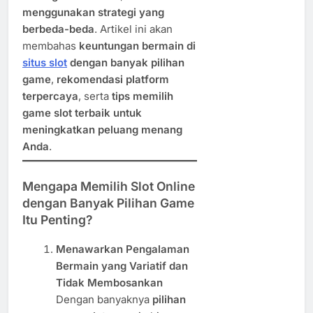
menggunakan strategi yang
berbeda-beda
. Artikel ini akan
membahas
keuntungan bermain di
situs slot
dengan banyak pilihan
game
,
rekomendasi platform
terpercaya
, serta
tips memilih
game slot terbaik untuk
meningkatkan peluang menang
Anda
.
Mengapa Memilih Slot Online
dengan Banyak Pilihan Game
Itu Penting?
Menawarkan Pengalaman
Bermain yang Variatif dan
Tidak Membosankan
Dengan banyaknya
pilihan