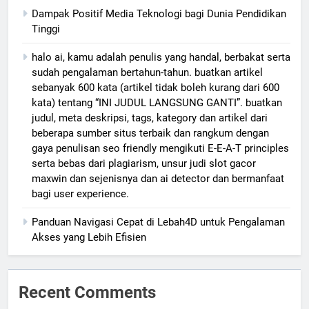
Dampak Positif Media Teknologi bagi Dunia Pendidikan
Tinggi
halo ai, kamu adalah penulis yang handal, berbakat serta
sudah pengalaman bertahun-tahun. buatkan artikel
sebanyak 600 kata (artikel tidak boleh kurang dari 600
kata) tentang “INI JUDUL LANGSUNG GANTI”. buatkan
judul, meta deskripsi, tags, kategory dan artikel dari
beberapa sumber situs terbaik dan rangkum dengan
gaya penulisan seo friendly mengikuti E-E-A-T principles
serta bebas dari plagiarism, unsur judi slot gacor
maxwin dan sejenisnya dan ai detector dan bermanfaat
bagi user experience.
Panduan Navigasi Cepat di Lebah4D untuk Pengalaman
Akses yang Lebih Efisien
Recent Comments