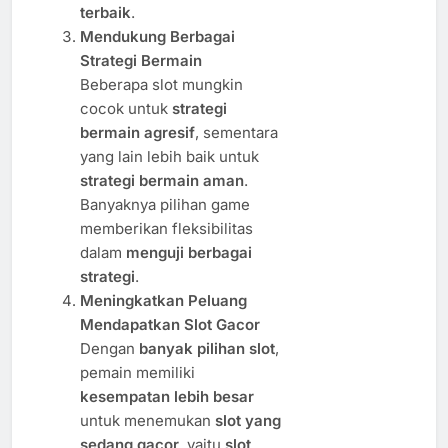
terbaik
.
Mendukung Berbagai
Strategi Bermain
Beberapa slot mungkin
cocok untuk
strategi
bermain agresif
, sementara
yang lain lebih baik untuk
strategi bermain aman
.
Banyaknya pilihan game
memberikan fleksibilitas
dalam
menguji berbagai
strategi
.
Meningkatkan Peluang
Mendapatkan Slot Gacor
Dengan
banyak pilihan slot
,
pemain memiliki
kesempatan lebih besar
untuk menemukan
slot yang
sedang gacor
, yaitu
slot