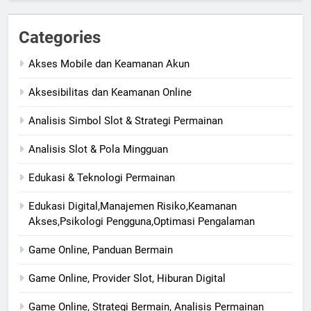
Categories
Akses Mobile dan Keamanan Akun
Aksesibilitas dan Keamanan Online
Analisis Simbol Slot & Strategi Permainan
Analisis Slot & Pola Mingguan
Edukasi & Teknologi Permainan
Edukasi Digital,Manajemen Risiko,Keamanan
Akses,Psikologi Pengguna,Optimasi Pengalaman
Game Online, Panduan Bermain
Game Online, Provider Slot, Hiburan Digital
Game Online, Strategi Bermain, Analisis Permainan