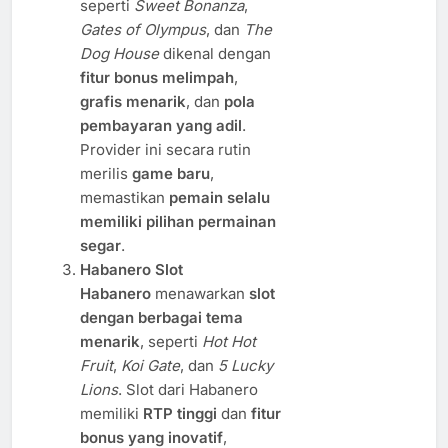
seperti
Sweet Bonanza
,
Gates of Olympus
, dan
The
Dog House
dikenal dengan
fitur bonus melimpah
,
grafis menarik
, dan
pola
pembayaran yang adil
.
Provider ini secara rutin
merilis
game baru
,
memastikan
pemain selalu
memiliki pilihan permainan
segar
.
Habanero Slot
Habanero
menawarkan
slot
dengan berbagai tema
menarik
, seperti
Hot Hot
Fruit
,
Koi Gate
, dan
5 Lucky
Lions
. Slot dari Habanero
memiliki
RTP tinggi
dan
fitur
bonus yang inovatif
,