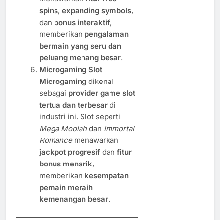
spins
,
expanding symbols
,
dan
bonus interaktif
,
memberikan
pengalaman
bermain yang seru dan
peluang menang besar
.
Microgaming Slot
Microgaming
dikenal
sebagai
provider game slot
tertua dan terbesar
di
industri ini. Slot seperti
Mega Moolah
dan
Immortal
Romance
menawarkan
jackpot progresif
dan
fitur
bonus menarik
,
memberikan
kesempatan
pemain meraih
kemenangan besar
.