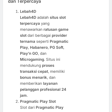
dan Terpercaya
Lebah4D
Lebah4D
adalah
situs slot
terpercaya
yang
menawarkan
ratusan game
slot
dari berbagai
provider
ternama
seperti
Pragmatic
Play
,
Habanero
,
PG Soft
,
Play’n GO
, dan
Microgaming
. Situs ini
mendukung
proses
transaksi cepat
, memiliki
bonus menarik
, dan
memberikan
layanan
pelanggan profesional 24
jam
.
Pragmatic Play Slot
Slot dari
Pragmatic Play