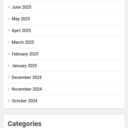
June 2025
May 2025
April 2025
March 2025
February 2025
January 2025
December 2024
November 2024
October 2024
Categories