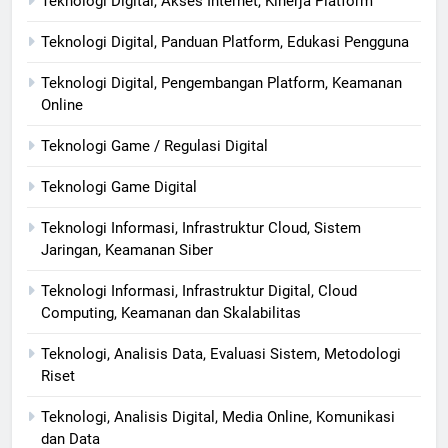
Teknologi Digital, Akses Internet, Kinerja Platform
Teknologi Digital, Panduan Platform, Edukasi Pengguna
Teknologi Digital, Pengembangan Platform, Keamanan
Online
Teknologi Game / Regulasi Digital
Teknologi Game Digital
Teknologi Informasi, Infrastruktur Cloud, Sistem
Jaringan, Keamanan Siber
Teknologi Informasi, Infrastruktur Digital, Cloud
Computing, Keamanan dan Skalabilitas
Teknologi, Analisis Data, Evaluasi Sistem, Metodologi
Riset
Teknologi, Analisis Digital, Media Online, Komunikasi
dan Data