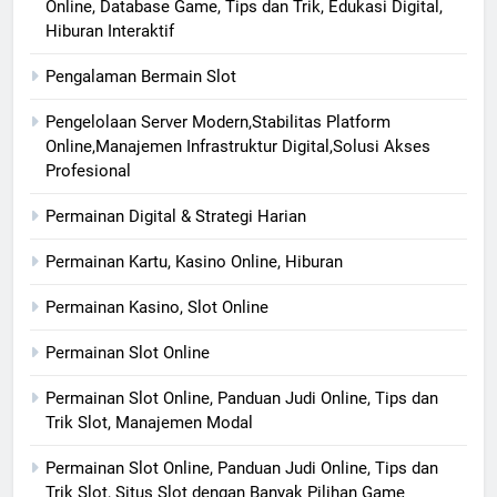
Online, Database Game, Tips dan Trik, Edukasi Digital,
Hiburan Interaktif
Pengalaman Bermain Slot
Pengelolaan Server Modern,Stabilitas Platform
Online,Manajemen Infrastruktur Digital,Solusi Akses
Profesional
Permainan Digital & Strategi Harian
Permainan Kartu, Kasino Online, Hiburan
Permainan Kasino, Slot Online
Permainan Slot Online
Permainan Slot Online, Panduan Judi Online, Tips dan
Trik Slot, Manajemen Modal
Permainan Slot Online, Panduan Judi Online, Tips dan
Trik Slot, Situs Slot dengan Banyak Pilihan Game