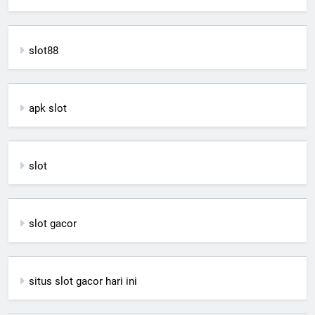
slot88
apk slot
slot
slot gacor
situs slot gacor hari ini