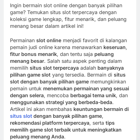
Ingin bermain slot online dengan banyak pilihan
game? Temukan situs slot terpercaya dengan
koleksi game lengkap, fitur menarik, dan peluang
menang besar dalam artikel ini!
Permainan
slot online
menjadi favorit di kalangan
pemain judi online karena menawarkan
keseruan
,
fitur bonus menarik
, dan tentu saja
peluang
menang besar
. Salah satu aspek penting dalam
memilih
situs slot terpercaya
adalah
banyaknya
pilihan game slot
yang tersedia. Bermain di
situs
slot dengan banyak pilihan game
memungkinkan
pemain untuk
menemukan permainan yang sesuai
dengan selera
, mencoba
berbagai tema unik
, dan
menggunakan strategi yang berbeda-beda
.
Artikel ini akan membahas
keuntungan bermain di
situs slot
dengan banyak pilihan game
,
rekomendasi platform terpercaya
, serta
tips
memilih game slot terbaik untuk meningkatkan
peluang menang Anda
.