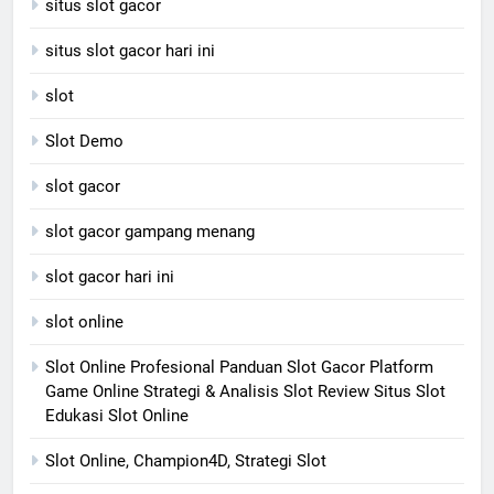
situs slot gacor
situs slot gacor hari ini
slot
Slot Demo
slot gacor
slot gacor gampang menang
slot gacor hari ini
slot online
Slot Online Profesional Panduan Slot Gacor Platform
Game Online Strategi & Analisis Slot Review Situs Slot
Edukasi Slot Online
Slot Online, Champion4D, Strategi Slot