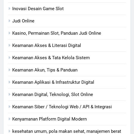
Inovasi Desain Game Slot
Judi Online
Kasino, Permainan Slot, Panduan Judi Online
Keamanan Akses & Literasi Digital
Keamanan Akses & Tata Kelola Sistem
Keamanan Akun, Tips & Panduan
Keamanan Aplikasi & Infrastruktur Digital
Keamanan Digital, Teknologi, Slot Online
Keamanan Siber / Teknologi Web / API & Integrasi
Kenyamanan Platform Digital Modern
kesehatan umum, pola makan sehat, manajemen berat