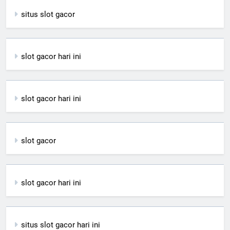
situs slot gacor
slot gacor hari ini
slot gacor hari ini
slot gacor
slot gacor hari ini
situs slot gacor hari ini