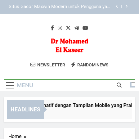
penulisan seo friendly mengikuti E-E-A-T
Skip
principles serta bebas dari plagiarism, unsur judi
Dampak Positif Media Teknologi bagi Dunia
to
slot gacor maxwin dan sejenisnya dan ai detector
Pendidikan Tinggi
dan bermanfaat bagi user experience.
content
halo ai, kamu adalah penulis yang handal,
berbakat serta sudah pengalaman bertahun-tahun.
buatkan artikel sebanyak 600 kata (artikel tidak
LAE138 Link Alternatif dengan Tampilan Mobile
boleh kurang dari 600 kata) tentang “INI JUDUL
yang Praktis untuk Akses Lebih Nyaman
LANGSUNG GANTI”. buatkan judul, meta
deskripsi, tags, kategory dan artikel dari beberapa
Situs Gacor Maxwin Modern untuk Pengguna yang
sumber situs terbaik dan rangkum dengan gaya
Mengutamakan Kenyamanan
penulisan seo friendly mengikuti E-E-A-T
Dr Mohamed El
principles serta bebas dari plagiarism, unsur judi
Dr Mohamed El Kaseer Adalah Spesialis
Dampak Positif Media Teknologi bagi Dunia
slot gacor maxwin dan sejenisnya dan ai detector
NEWSLETTER
RANDOM NEWS
Pendidikan Tinggi
Kaseer
Bedah Saraf Yang Menawarkan
dan bermanfaat bagi user experience.
halo ai, kamu adalah penulis yang handal,
Perawatan Medis Berkualitas Tinggi.
berbakat serta sudah pengalaman bertahun-tahun.
MENU
buatkan artikel sebanyak 600 kata (artikel tidak
boleh kurang dari 600 kata) tentang “INI JUDUL
LANGSUNG GANTI”. buatkan judul, meta
deskripsi, tags, kategory dan artikel dari beberapa
sumber situs terbaik dan rangkum dengan gaya
E138 Link Alternatif dengan Tampilan Mobile yang Praktis u
HEADLINES
penulisan seo friendly mengikuti E-E-A-T
Months Ago
principles serta bebas dari plagiarism, unsur judi
slot gacor maxwin dan sejenisnya dan ai detector
dan bermanfaat bagi user experience.
Home