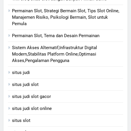
Permainan Slot, Strategi Bermain Slot, Tips Slot Online,
Manajemen Risiko, Psikologi Bermain, Slot untuk
Pemula
Permainan Slot, Tema dan Desain Permainan
Sistem Akses Alternatif,Infrastruktur Digital
Modern,Stabilitas Platform Online,Optimasi
Akses,Pengalaman Pengguna
situs judi
situs judi slot
situs judi slot gacor
situs judi slot online
situs slot