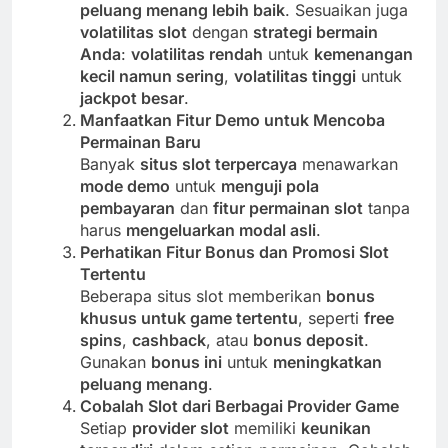
peluang menang lebih baik
. Sesuaikan juga
volatilitas slot
dengan
strategi bermain
Anda
:
volatilitas rendah
untuk
kemenangan
kecil namun sering
,
volatilitas tinggi
untuk
jackpot besar
.
Manfaatkan Fitur Demo untuk Mencoba
Permainan Baru
Banyak
situs slot terpercaya
menawarkan
mode demo
untuk
menguji pola
pembayaran
dan
fitur permainan slot
tanpa
harus
mengeluarkan modal asli
.
Perhatikan Fitur Bonus dan Promosi Slot
Tertentu
Beberapa situs slot memberikan
bonus
khusus untuk game tertentu
, seperti
free
spins
,
cashback
, atau
bonus deposit
.
Gunakan
bonus ini
untuk
meningkatkan
peluang menang
.
Cobalah Slot dari Berbagai Provider Game
Setiap
provider slot
memiliki
keunikan