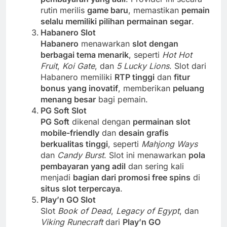
rutin merilis
game baru
, memastikan
pemain
selalu memiliki pilihan permainan segar
.
Habanero Slot
Habanero
menawarkan
slot dengan
berbagai tema menarik
, seperti
Hot Hot
Fruit
,
Koi Gate
, dan
5 Lucky Lions
. Slot dari
Habanero memiliki
RTP tinggi
dan
fitur
bonus yang inovatif
, memberikan
peluang
menang besar
bagi pemain.
PG Soft Slot
PG Soft
dikenal dengan
permainan slot
mobile-friendly
dan
desain grafis
berkualitas tinggi
, seperti
Mahjong Ways
dan
Candy Burst
. Slot ini menawarkan
pola
pembayaran yang adil
dan sering kali
menjadi
bagian dari promosi free spins
di
situs slot terpercaya
.
Play’n GO Slot
Slot
Book of Dead
,
Legacy of Egypt
, dan
Viking Runecraft
dari
Play’n GO