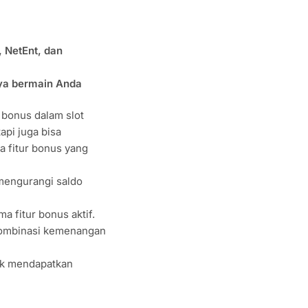
, NetEnt, dan
aya bermain Anda
 bonus dalam slot
pi juga bisa
a fitur bonus yang
 mengurangi saldo
 fitur bonus aktif.
ombinasi kemenangan
uk mendapatkan