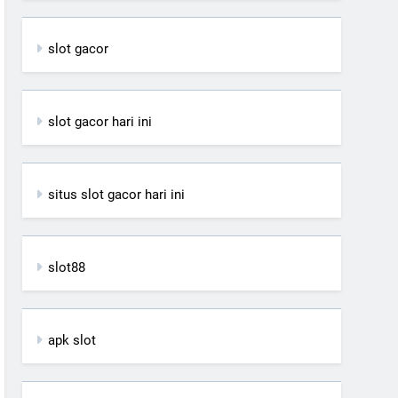
slot gacor
slot gacor hari ini
situs slot gacor hari ini
slot88
apk slot