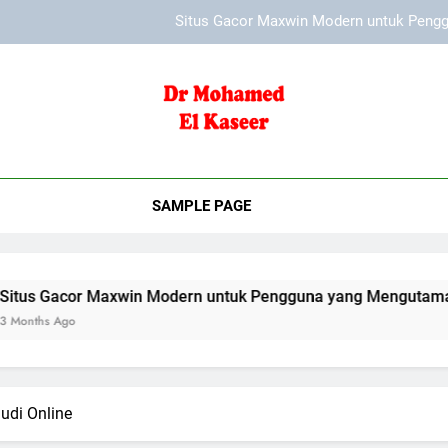
Situs Gacor Maxwin Modern untuk Pen
Dampak Positif Media T
alo ai, kamu adalah penulis yang handal, berbakat serta sudah peng
sebanyak 600 kata (artikel tidak boleh kurang dari 600 kata
buatkan judul, meta deskripsi, tags, kategory dan artikel dari be
Mohamed El Kaseer
LAE138 Link Alternatif dengan Tampilan Mobile 
engan gaya penulisan seo friendly mengikuti E-E-A-T principles serta
d El Kaseer Adalah Spesialis Bedah Saraf Yang Menawarkan Pe
gacor maxwin dan sejenisnya dan ai detecto
Situs Gacor Maxwin Modern untuk Pen
SAMPLE PAGE
Dampak Positif Media T
alo ai, kamu adalah penulis yang handal, berbakat serta sudah peng
Maxwin Modern untuk Pengguna yang Mengutamakan Kenyam
sebanyak 600 kata (artikel tidak boleh kurang dari 600 kata
buatkan judul, meta deskripsi, tags, kategory dan artikel dari be
engan gaya penulisan seo friendly mengikuti E-E-A-T principles serta
gacor maxwin dan sejenisnya dan ai detecto
udi Online