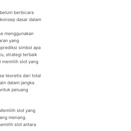
belum berbicara
 konsep dasar dalam
ine menggunakan
aran yang
prediksi simbol apa
, strategi terbaik
 memilih slot yang
 teoretis dari total
ain dalam jangka
ntuk peluang
emilih slot yang
uang menang.
milih slot antara