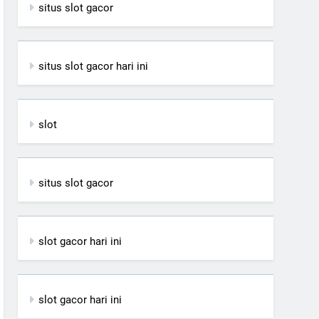
situs slot gacor
situs slot gacor hari ini
slot
situs slot gacor
slot gacor hari ini
slot gacor hari ini