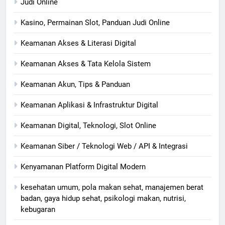
Judi Online
Kasino, Permainan Slot, Panduan Judi Online
Keamanan Akses & Literasi Digital
Keamanan Akses & Tata Kelola Sistem
Keamanan Akun, Tips & Panduan
Keamanan Aplikasi & Infrastruktur Digital
Keamanan Digital, Teknologi, Slot Online
Keamanan Siber / Teknologi Web / API & Integrasi
Kenyamanan Platform Digital Modern
kesehatan umum, pola makan sehat, manajemen berat
badan, gaya hidup sehat, psikologi makan, nutrisi,
kebugaran