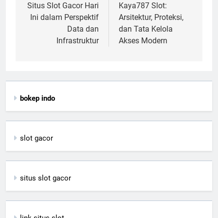
Situs Slot Gacor Hari
Kaya787 Slot:
Ini dalam Perspektif
Arsitektur, Proteksi,
Data dan
dan Tata Kelola
Infrastruktur
Akses Modern
bokep indo
slot gacor
situs slot gacor
link situs slot