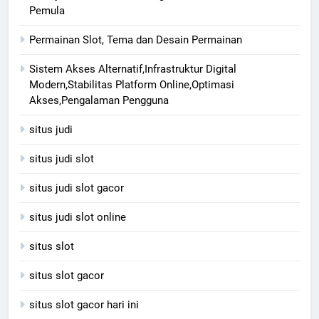
Pemula
Permainan Slot, Tema dan Desain Permainan
Sistem Akses Alternatif,Infrastruktur Digital
Modern,Stabilitas Platform Online,Optimasi
Akses,Pengalaman Pengguna
situs judi
situs judi slot
situs judi slot gacor
situs judi slot online
situs slot
situs slot gacor
situs slot gacor hari ini