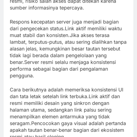
resmi, risiko salah akses dapat ditekan karena
sumber informasinya tepercaya.
Respons kecepatan server juga menjadi bagian
dari pengecekan status.Link aktif memiliki waktu
muat stabil dan konsisten.Jika akses terasa
lambat, terputus-putus, atau sering dialihkan tanpa
alasan jelas, kemungkinan besar tautan tersebut
tidak lagi berada dalam pengelolaan yang
benar.Server resmi selalu menjaga konsistensi
performa sebagai bagian dari pengalaman
pengguna.
Cara berikutnya adalah memeriksa konsistensi UI
dan tata letak setelah link terbuka.Link aktif dan
resmi memiliki desain yang sinkron dengan
halaman utama, sedangkan link palsu sering
menampilkan elemen antarmuka yang tidak
seragam.Pencocokan gaya visual adalah pertanda
apakah tautan benar-benar bagian dari ekosistem
resmi atau hasil cloning.