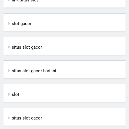
slot gacor
situs slot gacor
situs slot gacor hari ini
slot
situs slot gacor