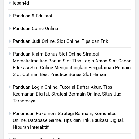
lebah4d
Panduan & Edukasi
Panduan Game Online
Panduan Judi Online, Slot Online, Tips dan Trik
Panduan Klaim Bonus Slot Online Strategi
Memaksimalkan Bonus Slot Tips Login Aman Slot Gacor
Edukasi Slot Online Menguntungkan Pengalaman Pemain
Slot Optimal Best Practice Bonus Slot Harian
Panduan Login Online, Tutorial Daftar Akun, Tips
Keamanan Digital, Strategi Bermain Online, Situs Judi
Terpercaya
Penemuan Pokémon, Strategi Bermain, Komunitas
Online, Database Game, Tips dan Trik, Edukasi Digital,
Hiburan Interaktif