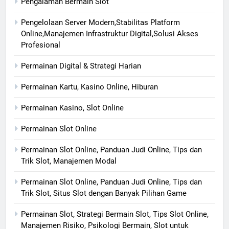
Pengalaman Bermain Slot
Pengelolaan Server Modern,Stabilitas Platform
Online,Manajemen Infrastruktur Digital,Solusi Akses
Profesional
Permainan Digital & Strategi Harian
Permainan Kartu, Kasino Online, Hiburan
Permainan Kasino, Slot Online
Permainan Slot Online
Permainan Slot Online, Panduan Judi Online, Tips dan
Trik Slot, Manajemen Modal
Permainan Slot Online, Panduan Judi Online, Tips dan
Trik Slot, Situs Slot dengan Banyak Pilihan Game
Permainan Slot, Strategi Bermain Slot, Tips Slot Online,
Manajemen Risiko, Psikologi Bermain, Slot untuk