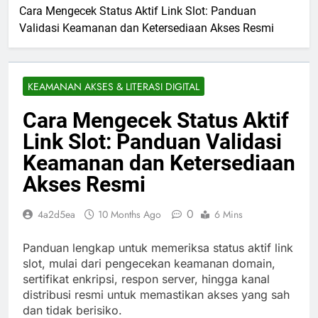
Cara Mengecek Status Aktif Link Slot: Panduan
Validasi Keamanan dan Ketersediaan Akses Resmi
KEAMANAN AKSES & LITERASI DIGITAL
Cara Mengecek Status Aktif
Link Slot: Panduan Validasi
Keamanan dan Ketersediaan
Akses Resmi
0
4a2d5ea
10 Months Ago
6 Mins
Panduan lengkap untuk memeriksa status aktif link
slot, mulai dari pengecekan keamanan domain,
sertifikat enkripsi, respon server, hingga kanal
distribusi resmi untuk memastikan akses yang sah
dan tidak berisiko.