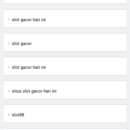
slot gacor hari ini
slot gacor
slot gacor hari ini
situs slot gacor hari ini
slot88