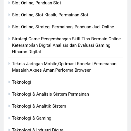
Slot Online, Panduan Slot
Slot Online, Slot Klasik, Permainan Slot
Slot Online, Strategi Permainan, Panduan Judi Online
Strategi Game Pengembangan Skill Tips Bermain Online
Keterampilan Digital Analisis dan Evaluasi Gaming
Hiburan Digital
Teknis Jaringan Mobile,Optimasi Koneksi,Pemecahan
Masalah,Akses Aman,Performa Browser
Teknologi
Teknologi & Analisis Sistem Permainan
Teknologi & Analitik Sistem
Teknologi & Gaming
Teknologi & Industri Digital