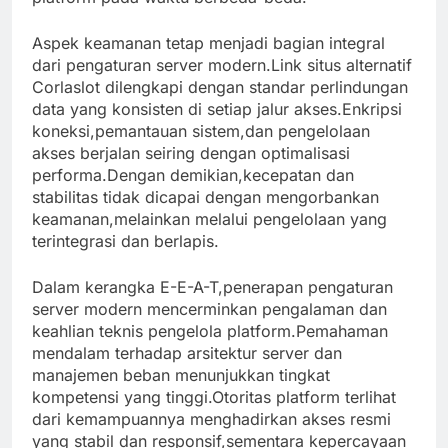
Aspek keamanan tetap menjadi bagian integral
dari pengaturan server modern.Link situs alternatif
Corlaslot dilengkapi dengan standar perlindungan
data yang konsisten di setiap jalur akses.Enkripsi
koneksi,pemantauan sistem,dan pengelolaan
akses berjalan seiring dengan optimalisasi
performa.Dengan demikian,kecepatan dan
stabilitas tidak dicapai dengan mengorbankan
keamanan,melainkan melalui pengelolaan yang
terintegrasi dan berlapis.
Dalam kerangka E-E-A-T,penerapan pengaturan
server modern mencerminkan pengalaman dan
keahlian teknis pengelola platform.Pemahaman
mendalam terhadap arsitektur server dan
manajemen beban menunjukkan tingkat
kompetensi yang tinggi.Otoritas platform terlihat
dari kemampuannya menghadirkan akses resmi
yang stabil dan responsif,sementara kepercayaan