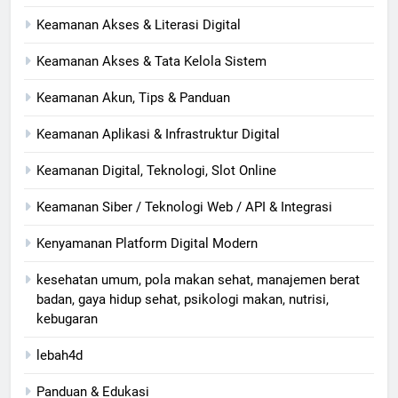
Keamanan Akses & Literasi Digital
Keamanan Akses & Tata Kelola Sistem
Keamanan Akun, Tips & Panduan
Keamanan Aplikasi & Infrastruktur Digital
Keamanan Digital, Teknologi, Slot Online
Keamanan Siber / Teknologi Web / API & Integrasi
Kenyamanan Platform Digital Modern
kesehatan umum, pola makan sehat, manajemen berat
badan, gaya hidup sehat, psikologi makan, nutrisi,
kebugaran
lebah4d
Panduan & Edukasi