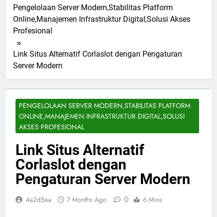
Pengelolaan Server Modern,Stabilitas Platform
Online,Manajemen Infrastruktur Digital,Solusi Akses
Profesional
Link Situs Alternatif Corlaslot dengan Pengaturan
Server Modern
PENGELOLAAN SERVER MODERN,STABILITAS PLATFORM
ONLINE,MANAJEMEN INFRASTRUKTUR DIGITAL,SOLUSI
AKSES PROFESIONAL
Link Situs Alternatif
Corlaslot dengan
Pengaturan Server Modern
0
4a2d5ea
7 Months Ago
6 Mins