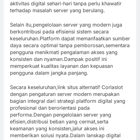
aktivitas digital sehari-hari tanpa perlu khawatir
terhadap masalah server yang berulang.
Selain itu,pengelolaan server yang modern juga
berkontribusi pada efisiensi sistem secara
keseluruhan.Platform dapat memanfaatkan sumber
daya secara optimal tanpa pemborosan,sementara
pengguna menikmati pengalaman akses yang
konsisten dan nyaman.Dampak positif ini
memperkuat kualitas layanan dan kepuasan
pengguna dalam jangka panjang.
Secara keseluruhan,link situs alternatif Corlaslot
dengan pengaturan server modern merupakan
bagian integral dari strategi platform digital yang
profesional dan berorientasi pada
performa.Dengan pengelolaan server yang
efisien,distribusi beban yang cermat,serta
keamanan yang konsisten,jalur akses ini
memberikan solusi nyata.Dalam lanskap digital