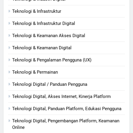
Teknologi & Infrastruktur
Teknologi & Infrastruktur Digital
Teknologi & Keamanan Akses Digital
Teknologi & Keamanan Digital
Teknologi & Pengalaman Pengguna (UX)
Teknologi & Permainan
Teknologi Digital / Panduan Pengguna
Teknologi Digital, Akses Internet, Kinerja Platform
Teknologi Digital, Panduan Platform, Edukasi Pengguna
Teknologi Digital, Pengembangan Platform, Keamanan
Online