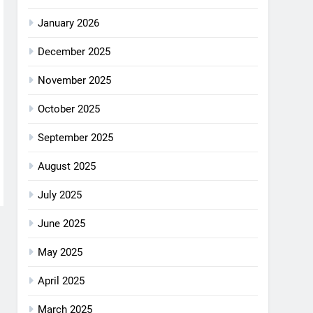
January 2026
December 2025
November 2025
October 2025
September 2025
August 2025
July 2025
June 2025
May 2025
April 2025
March 2025