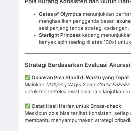
Pola Kurang Konsisten dan Butuh Hati-
Gates of Olympus
menunjukkan performa
menghasilkan pengganda besar,
akura
sesi panjang tanpa strategi cadangan.
Starlight Princess
kadang menunjukkan p
banyak spin (sering di atas 100x) untu
Strategi Berdasarkan Evaluasi Akuras
Gunakan Pola Stabil di Waktu yang Tepat
Mainkan
Mahjong Ways 2
dan
Crazy FaFaFa
untuk mendeteksi awal pola, lalu lanjutkan au
Catat Hasil Harian untuk Cross-check
Meskipun pola bisa terlihat konsisten, setia
membantu menyempurnakan strategi pribadi