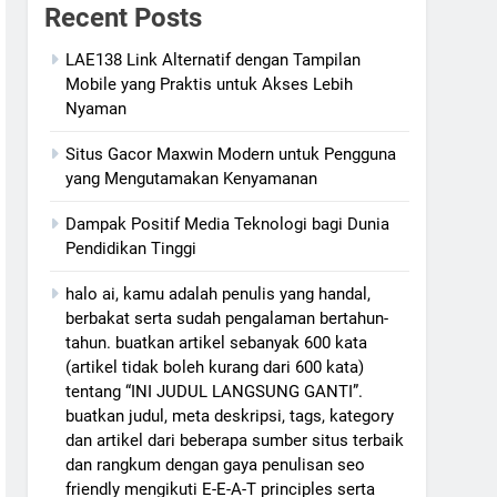
Recent Posts
LAE138 Link Alternatif dengan Tampilan
Mobile yang Praktis untuk Akses Lebih
Nyaman
Situs Gacor Maxwin Modern untuk Pengguna
yang Mengutamakan Kenyamanan
Dampak Positif Media Teknologi bagi Dunia
Pendidikan Tinggi
halo ai, kamu adalah penulis yang handal,
berbakat serta sudah pengalaman bertahun-
tahun. buatkan artikel sebanyak 600 kata
(artikel tidak boleh kurang dari 600 kata)
tentang “INI JUDUL LANGSUNG GANTI”.
buatkan judul, meta deskripsi, tags, kategory
dan artikel dari beberapa sumber situs terbaik
dan rangkum dengan gaya penulisan seo
friendly mengikuti E-E-A-T principles serta