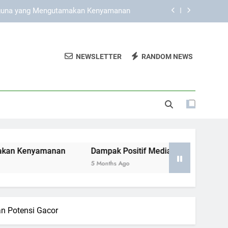
gguna yang Mengutamakan Kenyamanan
eknologi bagi Dunia Pendidikan Tinggi
alaman bertahun-tahun. buatkan artikel
NEWSLETTER
RANDOM NEWS
) tentang “INI JUDUL LANGSUNG GANTI”.
berapa sumber situs terbaik dan rangkum
yang Praktis untuk Akses Lebih Nyaman
 bebas dari plagiarism, unsur judi slot
rawatan Medis Berkualitas Tinggi.
r dan bermanfaat bagi user experience.
gguna yang Mengutamakan Kenyamanan
eknologi bagi Dunia Pendidikan Tinggi
alaman bertahun-tahun. buatkan artikel
yamanan
Dampak Positif Media Teknologi bagi Dunia Pen
) tentang “INI JUDUL LANGSUNG GANTI”.
berapa sumber situs terbaik dan rangkum
5 Months Ago
 bebas dari plagiarism, unsur judi slot
r dan bermanfaat bagi user experience.
an Potensi Gacor