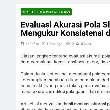
ANALISIS SLOT & POLA MINGGUAN
Evaluasi Akurasi Pola S
Mengukur Konsistensi d
0
4a2d5ea
1 Year Ago
5 Mins
Ulasan lengkap tentang evaluasi akurasi pola
data permainan, konsistensi pola gacor, dan
Dalam dunia slot online, memahami pola perm
keterampilan membaca ritme permainan dari 
pemain aktif yang mulai fokus pada
evaluasi
mana
akurasi prediksi pola gacor
dapat dian
Artikel ini menyajikan
hasil evaluasi akurasi p
ribuan spin dan observasi nyata dari pemain