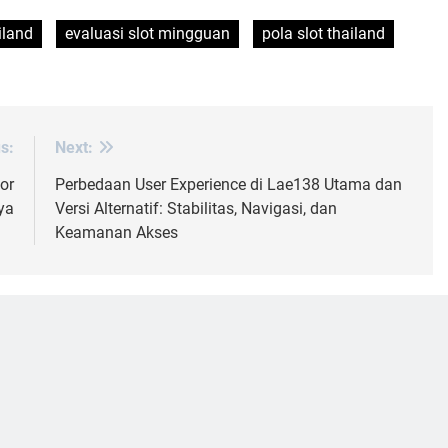
iland
evaluasi slot mingguan
pola slot thailand
s:
Next:
or
Perbedaan User Experience di Lae138 Utama dan
ya
Versi Alternatif: Stabilitas, Navigasi, dan
Keamanan Akses