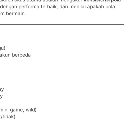
engan performa terbaik, dan menilai apakah pola
am bermain.
gu)
 akun berbeda
ay
ay
mini game, wild)
/tidak)