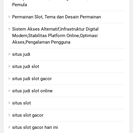
Pemula
Permainan Slot, Tema dan Desain Permainan
Sistem Akses Alternatif,Infrastruktur Digital
Modern,Stabilitas Platform Online,Optimasi
Akses,Pengalaman Pengguna
situs judi
situs judi slot
situs judi slot gacor
situs judi slot online
situs slot
situs slot gacor
situs slot gacor hari ini