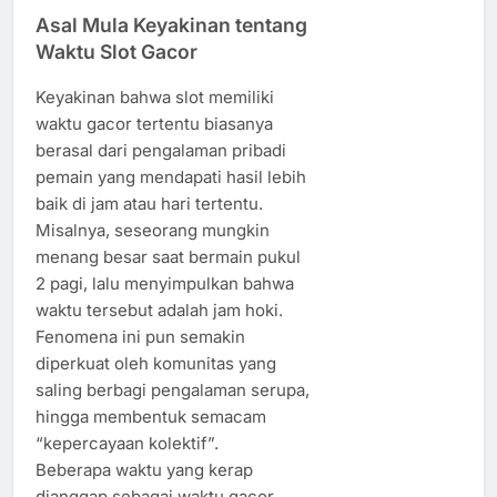
Asal Mula Keyakinan tentang
Waktu Slot Gacor
Keyakinan bahwa slot memiliki
waktu gacor tertentu biasanya
berasal dari pengalaman pribadi
pemain yang mendapati hasil lebih
baik di jam atau hari tertentu.
Misalnya, seseorang mungkin
menang besar saat bermain pukul
2 pagi, lalu menyimpulkan bahwa
waktu tersebut adalah jam hoki.
Fenomena ini pun semakin
diperkuat oleh komunitas yang
saling berbagi pengalaman serupa,
hingga membentuk semacam
“kepercayaan kolektif”.
Beberapa waktu yang kerap
dianggap sebagai waktu gacor