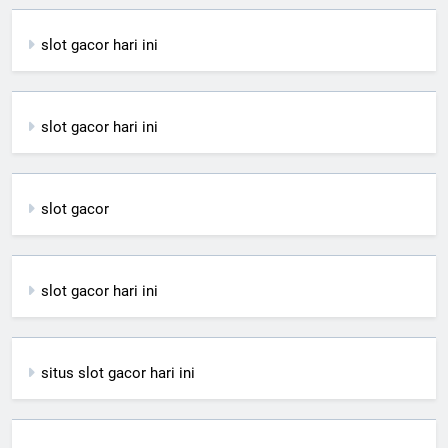
slot gacor hari ini
slot gacor hari ini
slot gacor
slot gacor hari ini
situs slot gacor hari ini