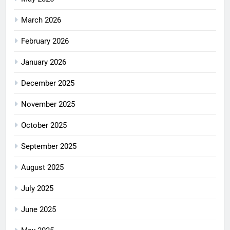
March 2026
February 2026
January 2026
December 2025
November 2025
October 2025
September 2025
August 2025
July 2025
June 2025