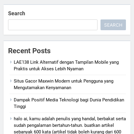
Search
SEARCH
Recent Posts
LAE138 Link Alternatif dengan Tampilan Mobile yang
Praktis untuk Akses Lebih Nyaman
Situs Gacor Maxwin Modern untuk Pengguna yang
Mengutamakan Kenyamanan
Dampak Positif Media Teknologi bagi Dunia Pendidikan
Tinggi
halo ai, kamu adalah penulis yang handal, berbakat serta
sudah pengalaman bertahun-tahun. buatkan artikel
sebanyak 600 kata (artikel tidak boleh kurang dari 600