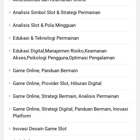
Analisis Simbol Slot & Strategi Permainan
Analisis Slot & Pola Mingguan
Edukasi & Teknologi Permainan
Edukasi Digital,Manajemen Risiko,Keamanan
Akses,Psikologi Pengguna,Optimasi Pengalaman
Game Online, Panduan Bermain
Game Online, Provider Slot, Hiburan Digital
Game Online, Strategi Bermain, Analisis Permainan
Game Online, Strategi Digital, Panduan Bermain, Inovasi
Platform
Inovasi Desain Game Slot