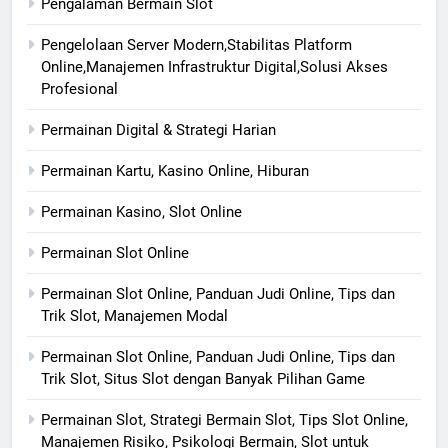
Pengalaman Bermain Slot
Pengelolaan Server Modern,Stabilitas Platform
Online,Manajemen Infrastruktur Digital,Solusi Akses
Profesional
Permainan Digital & Strategi Harian
Permainan Kartu, Kasino Online, Hiburan
Permainan Kasino, Slot Online
Permainan Slot Online
Permainan Slot Online, Panduan Judi Online, Tips dan
Trik Slot, Manajemen Modal
Permainan Slot Online, Panduan Judi Online, Tips dan
Trik Slot, Situs Slot dengan Banyak Pilihan Game
Permainan Slot, Strategi Bermain Slot, Tips Slot Online,
Manajemen Risiko, Psikologi Bermain, Slot untuk