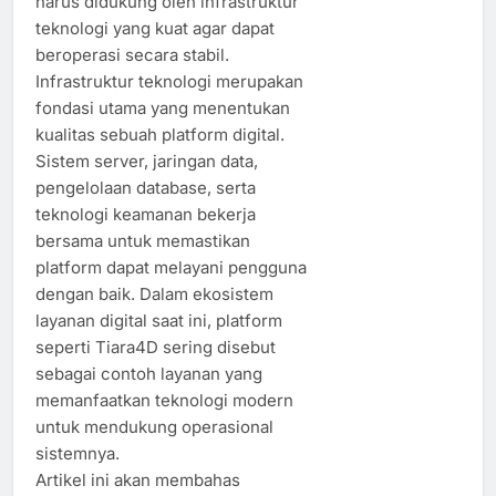
harus didukung oleh infrastruktur
teknologi yang kuat agar dapat
beroperasi secara stabil.
Infrastruktur teknologi merupakan
fondasi utama yang menentukan
kualitas sebuah platform digital.
Sistem server, jaringan data,
pengelolaan database, serta
teknologi keamanan bekerja
bersama untuk memastikan
platform dapat melayani pengguna
dengan baik. Dalam ekosistem
layanan digital saat ini, platform
seperti Tiara4D sering disebut
sebagai contoh layanan yang
memanfaatkan teknologi modern
untuk mendukung operasional
sistemnya.
Artikel ini akan membahas