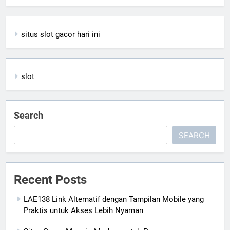
situs slot gacor hari ini
slot
Search
SEARCH
Recent Posts
LAE138 Link Alternatif dengan Tampilan Mobile yang
Praktis untuk Akses Lebih Nyaman