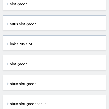
slot gacor
situs slot gacor
link situs slot
slot gacor
situs slot gacor
situs slot gacor hari ini