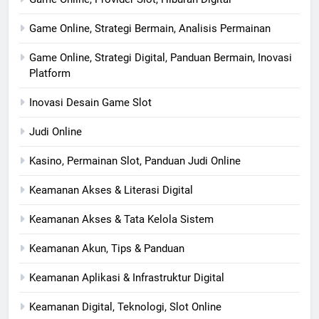
Game Online, Strategi Bermain, Analisis Permainan
Game Online, Strategi Digital, Panduan Bermain, Inovasi
Platform
Inovasi Desain Game Slot
Judi Online
Kasino, Permainan Slot, Panduan Judi Online
Keamanan Akses & Literasi Digital
Keamanan Akses & Tata Kelola Sistem
Keamanan Akun, Tips & Panduan
Keamanan Aplikasi & Infrastruktur Digital
Keamanan Digital, Teknologi, Slot Online