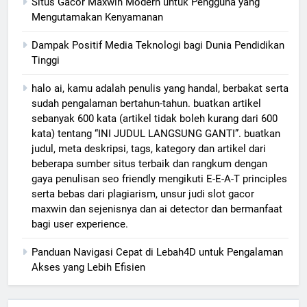
Situs Gacor Maxwin Modern untuk Pengguna yang
Mengutamakan Kenyamanan
Dampak Positif Media Teknologi bagi Dunia Pendidikan
Tinggi
halo ai, kamu adalah penulis yang handal, berbakat serta
sudah pengalaman bertahun-tahun. buatkan artikel
sebanyak 600 kata (artikel tidak boleh kurang dari 600
kata) tentang “INI JUDUL LANGSUNG GANTI”. buatkan
judul, meta deskripsi, tags, kategory dan artikel dari
beberapa sumber situs terbaik dan rangkum dengan
gaya penulisan seo friendly mengikuti E-E-A-T principles
serta bebas dari plagiarism, unsur judi slot gacor
maxwin dan sejenisnya dan ai detector dan bermanfaat
bagi user experience.
Panduan Navigasi Cepat di Lebah4D untuk Pengalaman
Akses yang Lebih Efisien