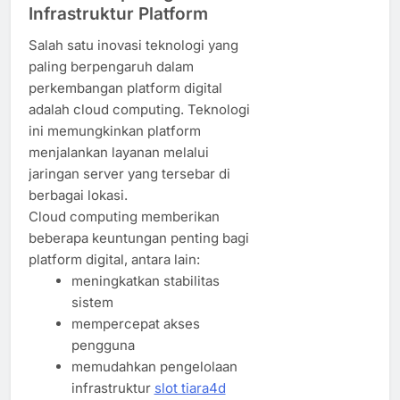
Infrastruktur Platform
Salah satu inovasi teknologi yang
paling berpengaruh dalam
perkembangan platform digital
adalah cloud computing. Teknologi
ini memungkinkan platform
menjalankan layanan melalui
jaringan server yang tersebar di
berbagai lokasi.
Cloud computing memberikan
beberapa keuntungan penting bagi
platform digital, antara lain:
meningkatkan stabilitas
sistem
mempercepat akses
pengguna
memudahkan pengelolaan
infrastruktur
slot tiara4d