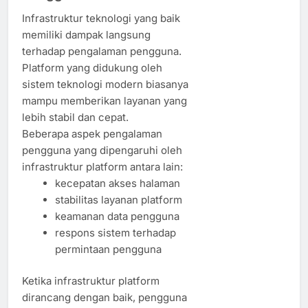
Infrastruktur teknologi yang baik
memiliki dampak langsung
terhadap pengalaman pengguna.
Platform yang didukung oleh
sistem teknologi modern biasanya
mampu memberikan layanan yang
lebih stabil dan cepat.
Beberapa aspek pengalaman
pengguna yang dipengaruhi oleh
infrastruktur platform antara lain:
kecepatan akses halaman
stabilitas layanan platform
keamanan data pengguna
respons sistem terhadap
permintaan pengguna
Ketika infrastruktur platform
dirancang dengan baik, pengguna