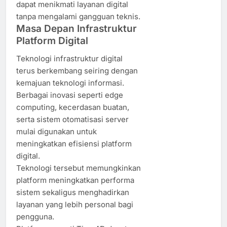
dapat menikmati layanan digital
tanpa mengalami gangguan teknis.
Masa Depan Infrastruktur
Platform Digital
Teknologi infrastruktur digital
terus berkembang seiring dengan
kemajuan teknologi informasi.
Berbagai inovasi seperti edge
computing, kecerdasan buatan,
serta sistem otomatisasi server
mulai digunakan untuk
meningkatkan efisiensi platform
digital.
Teknologi tersebut memungkinkan
platform meningkatkan performa
sistem sekaligus menghadirkan
layanan yang lebih personal bagi
pengguna.