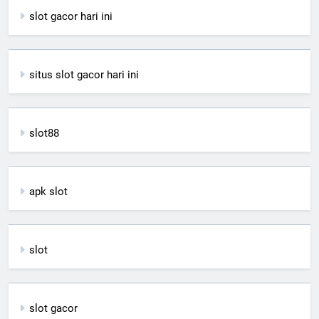
slot gacor hari ini
situs slot gacor hari ini
slot88
apk slot
slot
slot gacor