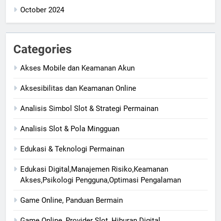
October 2024
Categories
Akses Mobile dan Keamanan Akun
Aksesibilitas dan Keamanan Online
Analisis Simbol Slot & Strategi Permainan
Analisis Slot & Pola Mingguan
Edukasi & Teknologi Permainan
Edukasi Digital,Manajemen Risiko,Keamanan
Akses,Psikologi Pengguna,Optimasi Pengalaman
Game Online, Panduan Bermain
Game Online, Provider Slot, Hiburan Digital