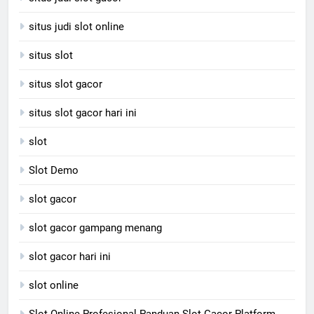
situs judi slot online
situs slot
situs slot gacor
situs slot gacor hari ini
slot
Slot Demo
slot gacor
slot gacor gampang menang
slot gacor hari ini
slot online