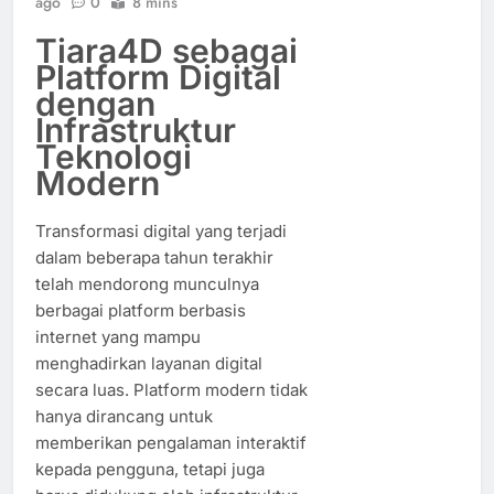
ago
0
8 mins
Tiara4D sebagai
Platform Digital
dengan
Infrastruktur
Teknologi
Modern
Transformasi digital yang terjadi
dalam beberapa tahun terakhir
telah mendorong munculnya
berbagai platform berbasis
internet yang mampu
menghadirkan layanan digital
secara luas. Platform modern tidak
hanya dirancang untuk
memberikan pengalaman interaktif
kepada pengguna, tetapi juga