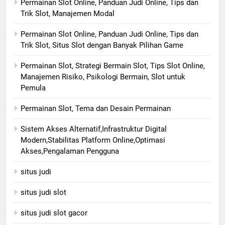
Permainan Slot Online, Panduan Judi Online, Tips dan
Trik Slot, Manajemen Modal
Permainan Slot Online, Panduan Judi Online, Tips dan
Trik Slot, Situs Slot dengan Banyak Pilihan Game
Permainan Slot, Strategi Bermain Slot, Tips Slot Online,
Manajemen Risiko, Psikologi Bermain, Slot untuk
Pemula
Permainan Slot, Tema dan Desain Permainan
Sistem Akses Alternatif,Infrastruktur Digital
Modern,Stabilitas Platform Online,Optimasi
Akses,Pengalaman Pengguna
situs judi
situs judi slot
situs judi slot gacor