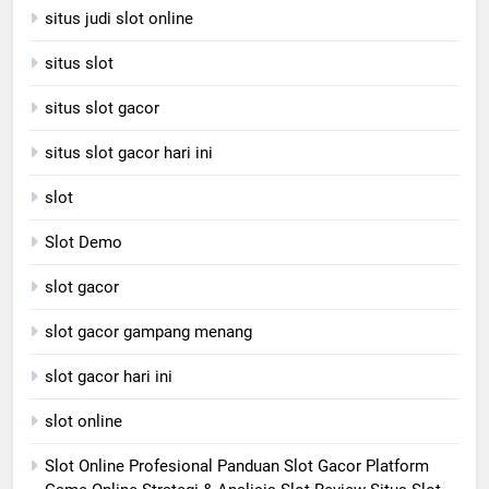
situs judi slot online
situs slot
situs slot gacor
situs slot gacor hari ini
slot
Slot Demo
slot gacor
slot gacor gampang menang
slot gacor hari ini
slot online
Slot Online Profesional Panduan Slot Gacor Platform