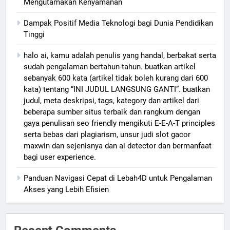
Mengutamakan Kenyamanan
Dampak Positif Media Teknologi bagi Dunia Pendidikan
Tinggi
halo ai, kamu adalah penulis yang handal, berbakat serta
sudah pengalaman bertahun-tahun. buatkan artikel
sebanyak 600 kata (artikel tidak boleh kurang dari 600
kata) tentang “INI JUDUL LANGSUNG GANTI”. buatkan
judul, meta deskripsi, tags, kategory dan artikel dari
beberapa sumber situs terbaik dan rangkum dengan
gaya penulisan seo friendly mengikuti E-E-A-T principles
serta bebas dari plagiarism, unsur judi slot gacor
maxwin dan sejenisnya dan ai detector dan bermanfaat
bagi user experience.
Panduan Navigasi Cepat di Lebah4D untuk Pengalaman
Akses yang Lebih Efisien