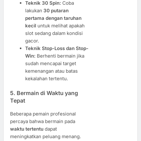
Teknik 30 Spin:
Coba
lakukan
30 putaran
pertama dengan taruhan
kecil
untuk melihat apakah
slot sedang dalam kondisi
gacor.
Teknik Stop-Loss dan Stop-
Win:
Berhenti bermain jika
sudah mencapai target
kemenangan atau batas
kekalahan tertentu.
5. Bermain di Waktu yang
Tepat
Beberapa pemain profesional
percaya bahwa bermain pada
waktu tertentu
dapat
meningkatkan peluang menang.