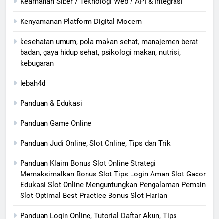
Keamanan Siber / Teknologi Web / API & Integrasi
Kenyamanan Platform Digital Modern
kesehatan umum, pola makan sehat, manajemen berat
badan, gaya hidup sehat, psikologi makan, nutrisi,
kebugaran
lebah4d
Panduan & Edukasi
Panduan Game Online
Panduan Judi Online, Slot Online, Tips dan Trik
Panduan Klaim Bonus Slot Online Strategi
Memaksimalkan Bonus Slot Tips Login Aman Slot Gacor
Edukasi Slot Online Menguntungkan Pengalaman Pemain
Slot Optimal Best Practice Bonus Slot Harian
Panduan Login Online, Tutorial Daftar Akun, Tips