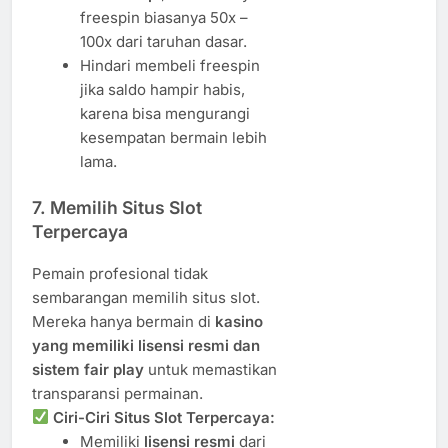
freespin biasanya 50x –
100x dari taruhan dasar.
Hindari membeli freespin
jika saldo hampir habis,
karena bisa mengurangi
kesempatan bermain lebih
lama.
7. Memilih Situs Slot
Terpercaya
Pemain profesional tidak
sembarangan memilih situs slot.
Mereka hanya bermain di
kasino
yang memiliki lisensi resmi dan
sistem fair play
untuk memastikan
transparansi permainan.
Ciri-Ciri Situs Slot Terpercaya:
Memiliki
lisensi resmi
dari