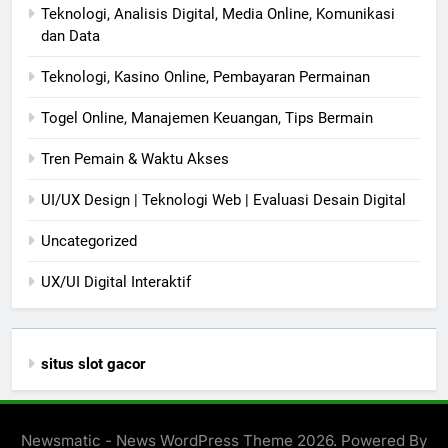
Teknologi, Analisis Digital, Media Online, Komunikasi
dan Data
Teknologi, Kasino Online, Pembayaran Permainan
Togel Online, Manajemen Keuangan, Tips Bermain
Tren Pemain & Waktu Akses
UI/UX Design | Teknologi Web | Evaluasi Desain Digital
Uncategorized
UX/UI Digital Interaktif
situs slot gacor
Newsmatic - News WordPress Theme 2026. Powered By