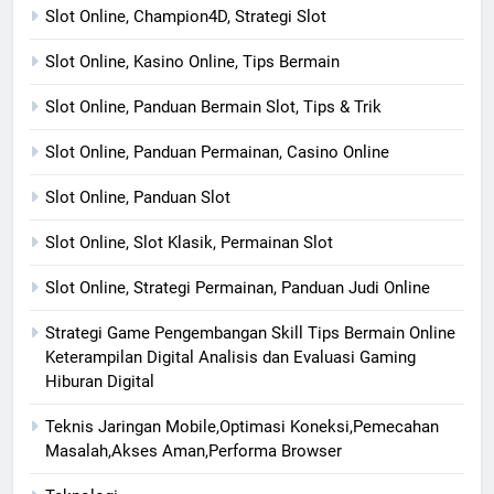
Slot Online, Champion4D, Strategi Slot
Slot Online, Kasino Online, Tips Bermain
Slot Online, Panduan Bermain Slot, Tips & Trik
Slot Online, Panduan Permainan, Casino Online
Slot Online, Panduan Slot
Slot Online, Slot Klasik, Permainan Slot
Slot Online, Strategi Permainan, Panduan Judi Online
Strategi Game Pengembangan Skill Tips Bermain Online
Keterampilan Digital Analisis dan Evaluasi Gaming
Hiburan Digital
Teknis Jaringan Mobile,Optimasi Koneksi,Pemecahan
Masalah,Akses Aman,Performa Browser