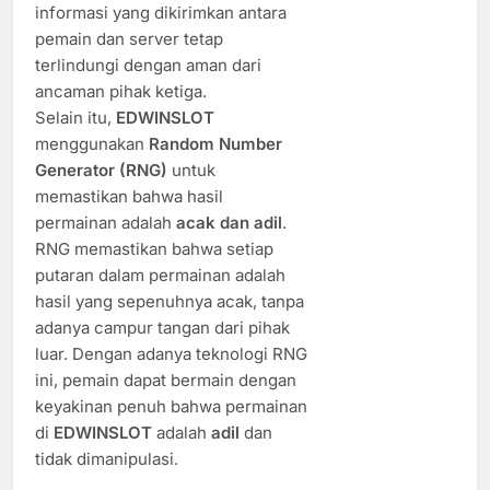
informasi yang dikirimkan antara
pemain dan server tetap
terlindungi dengan aman dari
ancaman pihak ketiga.
Selain itu,
EDWINSLOT
menggunakan
Random Number
Generator (RNG)
untuk
memastikan bahwa hasil
permainan adalah
acak dan adil
.
RNG memastikan bahwa setiap
putaran dalam permainan adalah
hasil yang sepenuhnya acak, tanpa
adanya campur tangan dari pihak
luar. Dengan adanya teknologi RNG
ini, pemain dapat bermain dengan
keyakinan penuh bahwa permainan
di
EDWINSLOT
adalah
adil
dan
tidak dimanipulasi.