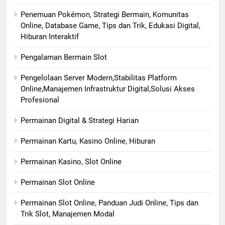
Penemuan Pokémon, Strategi Bermain, Komunitas
Online, Database Game, Tips dan Trik, Edukasi Digital,
Hiburan Interaktif
Pengalaman Bermain Slot
Pengelolaan Server Modern,Stabilitas Platform
Online,Manajemen Infrastruktur Digital,Solusi Akses
Profesional
Permainan Digital & Strategi Harian
Permainan Kartu, Kasino Online, Hiburan
Permainan Kasino, Slot Online
Permainan Slot Online
Permainan Slot Online, Panduan Judi Online, Tips dan
Trik Slot, Manajemen Modal