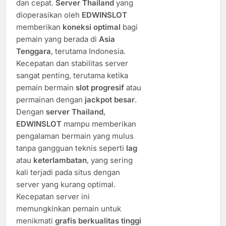
dan cepat.
Server Thailand
yang
dioperasikan oleh
EDWINSLOT
memberikan
koneksi optimal
bagi
pemain yang berada di
Asia
Tenggara
, terutama Indonesia.
Kecepatan dan stabilitas server
sangat penting, terutama ketika
pemain bermain
slot progresif
atau
permainan dengan
jackpot besar
.
Dengan
server Thailand
,
EDWINSLOT
mampu memberikan
pengalaman bermain yang mulus
tanpa gangguan teknis seperti
lag
atau
keterlambatan
, yang sering
kali terjadi pada situs dengan
server yang kurang optimal.
Kecepatan server ini
memungkinkan pemain untuk
menikmati
grafis berkualitas tinggi