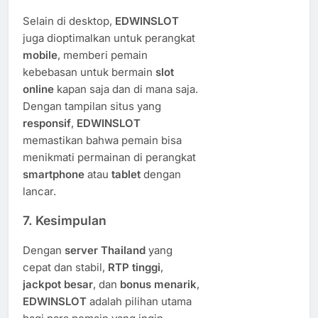
Selain di desktop,
EDWINSLOT
juga dioptimalkan untuk perangkat
mobile
, memberi pemain
kebebasan untuk bermain
slot
online
kapan saja dan di mana saja.
Dengan tampilan situs yang
responsif
,
EDWINSLOT
memastikan bahwa pemain bisa
menikmati permainan di perangkat
smartphone
atau
tablet
dengan
lancar.
7.
Kesimpulan
Dengan
server Thailand
yang
cepat dan stabil,
RTP tinggi
,
jackpot besar
, dan
bonus menarik
,
EDWINSLOT
adalah pilihan utama