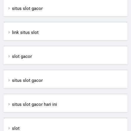
situs slot gacor
link situs slot
slot gacor
situs slot gacor
situs slot gacor hari ini
slot