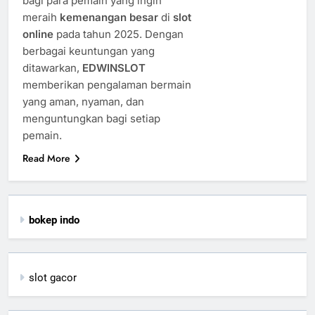
bagi para pemain yang ingin
meraih
kemenangan besar
di
slot
online
pada tahun 2025. Dengan
berbagai keuntungan yang
ditawarkan,
EDWINSLOT
memberikan pengalaman bermain
yang aman, nyaman, dan
menguntungkan bagi setiap
pemain.
Read More
bokep indo
slot gacor