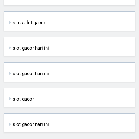
situs slot gacor
slot gacor hari ini
slot gacor hari ini
slot gacor
slot gacor hari ini