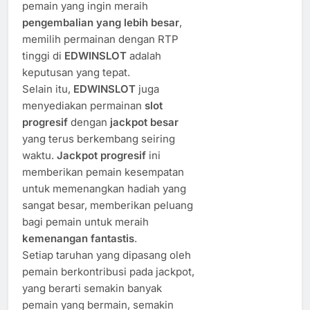
pemain yang ingin meraih
pengembalian yang lebih besar
,
memilih permainan dengan RTP
tinggi di
EDWINSLOT
adalah
keputusan yang tepat.
Selain itu,
EDWINSLOT
juga
menyediakan permainan
slot
progresif
dengan
jackpot besar
yang terus berkembang seiring
waktu.
Jackpot progresif
ini
memberikan pemain kesempatan
untuk memenangkan hadiah yang
sangat besar, memberikan peluang
bagi pemain untuk meraih
kemenangan fantastis
.
Setiap taruhan yang dipasang oleh
pemain berkontribusi pada jackpot,
yang berarti semakin banyak
pemain yang bermain, semakin