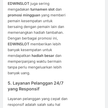
EDWINSLOT
juga sering
mengadakan
turnamen slot
dan
promosi mingguan
yang memberi
pemain kesempatan untuk
bersaing dengan pemain lain dan
memenangkan hadiah tambahan.
Dengan berbagai promosi ini,
EDWINSLOT
memberikan lebih
banyak kesempatan untuk
mendapatkan
hadiah besar
dan
memperpanjang waktu bermain
tanpa perlu mengeluarkan lebih
banyak uang.
5.
Layanan Pelanggan 24/7
yang Responsif
Layanan pelanggan yang cepat dan
responsif adalah salah satu hal