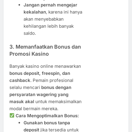
Jangan pernah mengejar
kekalahan
, karena ini hanya
akan menyebabkan
kehilangan lebih banyak
saldo.
3. Memanfaatkan Bonus dan
Promosi Kasino
Banyak kasino online menawarkan
bonus deposit, freespin, dan
cashback
. Pemain profesional
selalu mencari
bonus dengan
persyaratan wagering yang
masuk akal
untuk memaksimalkan
modal bermain mereka.
Cara Mengoptimalkan Bonus:
Gunakan bonus tanpa
deposit
jika tersedia untuk