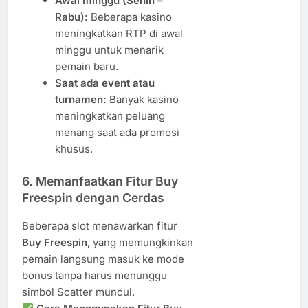
Awal minggu (Senin –
Rabu):
Beberapa kasino
meningkatkan RTP di awal
minggu untuk menarik
pemain baru.
Saat ada event atau
turnamen:
Banyak kasino
meningkatkan peluang
menang saat ada promosi
khusus.
6. Memanfaatkan Fitur Buy
Freespin dengan Cerdas
Beberapa slot menawarkan fitur
Buy Freespin
, yang memungkinkan
pemain langsung masuk ke mode
bonus tanpa harus menunggu
simbol Scatter muncul.