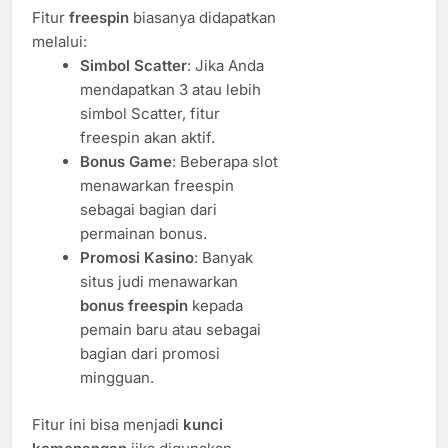
Fitur
freespin
biasanya didapatkan
melalui:
Simbol Scatter
: Jika Anda
mendapatkan 3 atau lebih
simbol Scatter, fitur
freespin akan aktif.
Bonus Game
: Beberapa slot
menawarkan freespin
sebagai bagian dari
permainan bonus.
Promosi Kasino
: Banyak
situs judi menawarkan
bonus freespin
kepada
pemain baru atau sebagai
bagian dari promosi
mingguan.
Fitur ini bisa menjadi
kunci