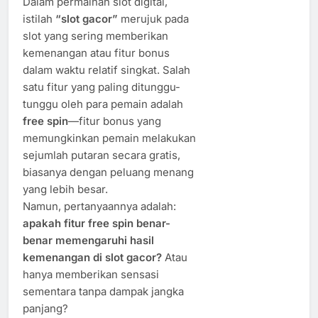
Dalam permainan slot digital,
istilah
“slot gacor”
merujuk pada
slot yang sering memberikan
kemenangan atau fitur bonus
dalam waktu relatif singkat. Salah
satu fitur yang paling ditunggu-
tunggu oleh para pemain adalah
free spin
—fitur bonus yang
memungkinkan pemain melakukan
sejumlah putaran secara gratis,
biasanya dengan peluang menang
yang lebih besar.
Namun, pertanyaannya adalah:
apakah fitur free spin benar-
benar memengaruhi hasil
kemenangan di slot gacor?
Atau
hanya memberikan sensasi
sementara tanpa dampak jangka
panjang?