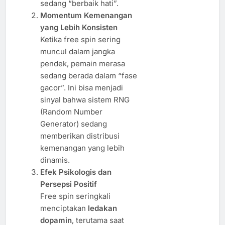
sedang “berbaik hati”.
Momentum Kemenangan
yang Lebih Konsisten
Ketika free spin sering
muncul dalam jangka
pendek, pemain merasa
sedang berada dalam “fase
gacor”. Ini bisa menjadi
sinyal bahwa sistem RNG
(Random Number
Generator) sedang
memberikan distribusi
kemenangan yang lebih
dinamis.
Efek Psikologis dan
Persepsi Positif
Free spin seringkali
menciptakan
ledakan
dopamin
, terutama saat