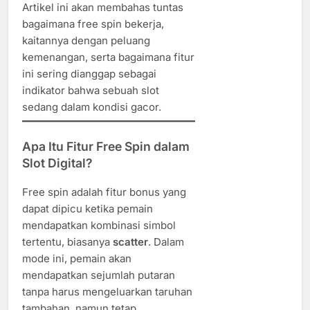
Artikel ini akan membahas tuntas
bagaimana free spin bekerja,
kaitannya dengan peluang
kemenangan, serta bagaimana fitur
ini sering dianggap sebagai
indikator bahwa sebuah slot
sedang dalam kondisi gacor.
Apa Itu Fitur Free Spin dalam
Slot Digital?
Free spin adalah fitur bonus yang
dapat dipicu ketika pemain
mendapatkan kombinasi simbol
tertentu, biasanya
scatter
. Dalam
mode ini, pemain akan
mendapatkan sejumlah putaran
tanpa harus mengeluarkan taruhan
tambahan, namun tetap