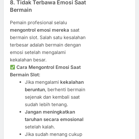
8. Tidak Terbawa Emosi Saat
Bermain
Pemain profesional selalu
mengontrol emosi mereka
saat
bermain slot. Salah satu kesalahan
terbesar adalah bermain dengan
emosi setelah mengalami
kekalahan besar.
Cara Mengontrol Emosi Saat
Bermain Slot:
Jika mengalami
kekalahan
beruntun
, berhenti bermain
sejenak dan kembali saat
sudah lebih tenang.
Jangan meningkatkan
taruhan secara emosional
setelah kalah.
Jika sudah menang cukup