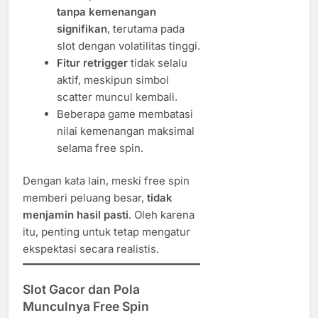
tanpa kemenangan
signifikan
, terutama pada
slot dengan volatilitas tinggi.
Fitur retrigger
tidak selalu
aktif, meskipun simbol
scatter muncul kembali.
Beberapa game membatasi
nilai kemenangan maksimal
selama free spin.
Dengan kata lain, meski free spin
memberi peluang besar,
tidak
menjamin hasil pasti
. Oleh karena
itu, penting untuk tetap mengatur
ekspektasi secara realistis.
Slot Gacor dan Pola
Munculnya Free Spin