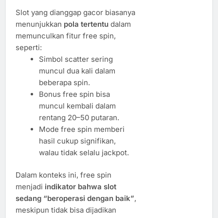
Slot yang dianggap gacor biasanya
menunjukkan
pola tertentu
dalam
memunculkan fitur free spin,
seperti:
Simbol scatter sering
muncul dua kali dalam
beberapa spin.
Bonus free spin bisa
muncul kembali dalam
rentang 20–50 putaran.
Mode free spin memberi
hasil cukup signifikan,
walau tidak selalu jackpot.
Dalam konteks ini, free spin
menjadi
indikator bahwa slot
sedang “beroperasi dengan baik”
,
meskipun tidak bisa dijadikan