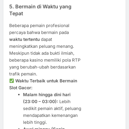
5. Bermain di Waktu yang
Tepat
Beberapa pemain profesional
percaya bahwa bermain pada
waktu tertentu
dapat
meningkatkan peluang menang.
Meskipun tidak ada bukti ilmiah,
beberapa kasino memiliki pola RTP
yang berubah-ubah berdasarkan
trafik pemain.
Waktu Terbaik untuk Bermain
Slot Gacor:
Malam hingga dini hari
(23:00 – 03:00):
Lebih
sedikit pemain aktif, peluang
mendapatkan kemenangan
lebih tinggi.