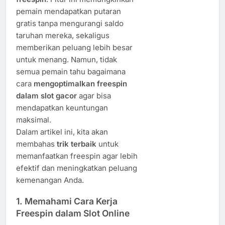
pemain mendapatkan putaran
gratis tanpa mengurangi saldo
taruhan mereka, sekaligus
memberikan peluang lebih besar
untuk menang. Namun, tidak
semua pemain tahu bagaimana
cara
mengoptimalkan freespin
dalam slot gacor
agar bisa
mendapatkan keuntungan
maksimal.
Dalam artikel ini, kita akan
membahas
trik terbaik
untuk
memanfaatkan freespin agar lebih
efektif dan meningkatkan peluang
kemenangan Anda.
1. Memahami Cara Kerja
Freespin dalam Slot Online