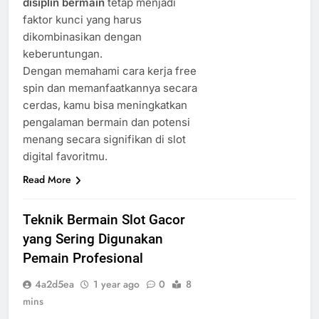
disiplin bermain
tetap menjadi
faktor kunci yang harus
dikombinasikan dengan
keberuntungan.
Dengan memahami cara kerja free
spin dan memanfaatkannya secara
cerdas, kamu bisa meningkatkan
pengalaman bermain dan potensi
menang secara signifikan di slot
digital favoritmu.
Read More
Teknik Bermain Slot Gacor
yang Sering Digunakan
Pemain Profesional
4a2d5ea
1 year ago
0
8
mins