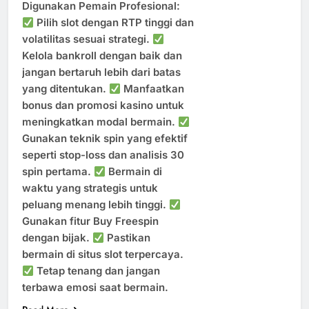
Digunakan Pemain Profesional:
Pilih slot dengan RTP tinggi dan
volatilitas sesuai strategi.
Kelola bankroll dengan baik dan
jangan bertaruh lebih dari batas
yang ditentukan.
Manfaatkan
bonus dan promosi kasino untuk
meningkatkan modal bermain.
Gunakan teknik spin yang efektif
seperti stop-loss dan analisis 30
spin pertama.
Bermain di
waktu yang strategis untuk
peluang menang lebih tinggi.
Gunakan fitur Buy Freespin
dengan bijak.
Pastikan
bermain di situs slot terpercaya.
Tetap tenang dan jangan
terbawa emosi saat bermain.