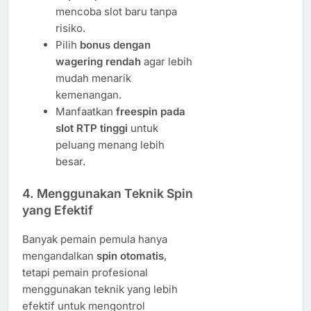
mencoba slot baru tanpa
risiko.
Pilih
bonus dengan
wagering rendah
agar lebih
mudah menarik
kemenangan.
Manfaatkan
freespin pada
slot RTP tinggi
untuk
peluang menang lebih
besar.
4. Menggunakan Teknik Spin
yang Efektif
Banyak pemain pemula hanya
mengandalkan
spin otomatis
,
tetapi pemain profesional
menggunakan teknik yang lebih
efektif untuk mengontrol