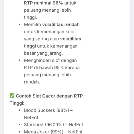
RTP minimal 96%
untuk
peluang menang lebih
tinggi.
Memilih
volatilitas rendah
untuk kemenangan kecil
yang sering atau
volatilitas
tinggi
untuk kemenangan
besar yang jarang.
Menghindari slot dengan
RTP di bawah 95% karena
peluang menang lebih
rendah.
Contoh Slot Gacor dengan RTP
Tinggi:
Blood Suckers (98%) –
NetEnt
Starburst (96,09%) – NetEnt
Mega Joker (99%) – NetEnt