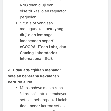
RNG telah diuji dan
disertifikasi oleh regulator
perjudian.
Situs slot yang sah
menggunakan
RNG yang
diuji oleh lembaga
independen seperti
eCOGRA, iTech Labs, dan
Gaming Laboratories
International (GLI)
.
✔
Tidak ada “giliran menang”
setelah beberapa kekalahan
berturut-turut
Mitos bahwa mesin akan
“dipaksa” untuk membayar
setelah beberapa kali kalah
tidak benar
karena setiap