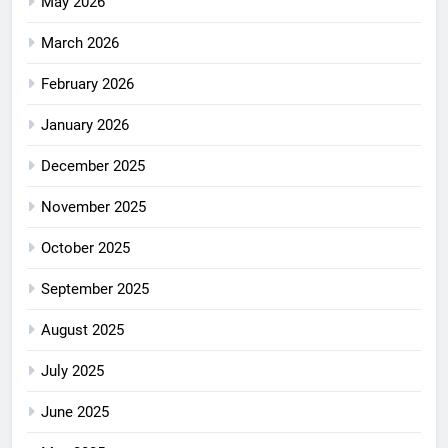
May 2026
March 2026
February 2026
January 2026
December 2025
November 2025
October 2025
September 2025
August 2025
July 2025
June 2025