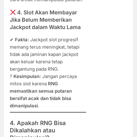
4. Slot Akan Membayar
Jika Belum Memberikan
Jackpot dalam Waktu Lama
✔
Fakta:
Jackpot slot progresif
memang terus meningkat, tetapi
tidak ada jaminan kapan jackpot
akan keluar karena tetap
bergantung pada RNG.
?
Kesimpulan:
Jangan percaya
mitos slot karena
RNG
memastikan semua putaran
bersifat acak dan tidak bisa
dimanipulasi
.
4. Apakah RNG Bisa
Dikalahkan atau