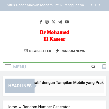
penulisan seo friendly mengikuti E-E-A-T
Skip
principles serta bebas dari plagiarism, unsur judi
Dampak Positif Media Teknologi bagi Dunia
to
slot gacor maxwin dan sejenisnya dan ai detector
Pendidikan Tinggi
dan bermanfaat bagi user experience.
content
halo ai, kamu adalah penulis yang handal,
berbakat serta sudah pengalaman bertahun-tahun.
buatkan artikel sebanyak 600 kata (artikel tidak
LAE138 Link Alternatif dengan Tampilan Mobile
boleh kurang dari 600 kata) tentang “INI JUDUL
yang Praktis untuk Akses Lebih Nyaman
LANGSUNG GANTI”. buatkan judul, meta
deskripsi, tags, kategory dan artikel dari beberapa
Situs Gacor Maxwin Modern untuk Pengguna yang
sumber situs terbaik dan rangkum dengan gaya
Mengutamakan Kenyamanan
penulisan seo friendly mengikuti E-E-A-T
Dr Mohamed El
principles serta bebas dari plagiarism, unsur judi
Dr Mohamed El Kaseer Adalah Spesialis
Dampak Positif Media Teknologi bagi Dunia
slot gacor maxwin dan sejenisnya dan ai detector
NEWSLETTER
RANDOM NEWS
Pendidikan Tinggi
Kaseer
Bedah Saraf Yang Menawarkan
dan bermanfaat bagi user experience.
halo ai, kamu adalah penulis yang handal,
Perawatan Medis Berkualitas Tinggi.
berbakat serta sudah pengalaman bertahun-tahun.
MENU
buatkan artikel sebanyak 600 kata (artikel tidak
boleh kurang dari 600 kata) tentang “INI JUDUL
LANGSUNG GANTI”. buatkan judul, meta
deskripsi, tags, kategory dan artikel dari beberapa
sumber situs terbaik dan rangkum dengan gaya
138 Link Alternatif dengan Tampilan Mobile yang Praktis un
HEADLINES
penulisan seo friendly mengikuti E-E-A-T
nths Ago
principles serta bebas dari plagiarism, unsur judi
slot gacor maxwin dan sejenisnya dan ai detector
dan bermanfaat bagi user experience.
Home
Random Number Generator