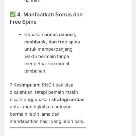
dahulu.
4. Manfaatkan Bonus dan
Free Spins
Gunakan
bonus deposit,
cashback, dan free spins
untuk memperpanjang
waktu bermain tanpa
mengeluarkan modal
tambahan.
?
Kesimpulan:
RNG tidak bisa
dikalahkan, tetapi pemain masih
bisa menggunakan
strategi cerdas
untuk meningkatkan peluang
bermain lebih lama dan
mendapatkan hasil yang lebih baik.