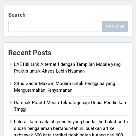
Search
SEARCH
Recent Posts
LAE138 Link Alternatif dengan Tampilan Mobile yang
Praktis untuk Akses Lebih Nyaman
Situs Gacor Maxwin Modern untuk Pengguna yang
Mengutamakan Kenyamanan
Dampak Positif Media Teknologi bagi Dunia Pendidikan
Tinggi
halo ai, kamu adalah penulis yang handal, berbakat serta
sudah pengalaman bertahun-tahun. buatkan artikel
sebanyak 600 kata (artikel tidak boleh kurang dari 600