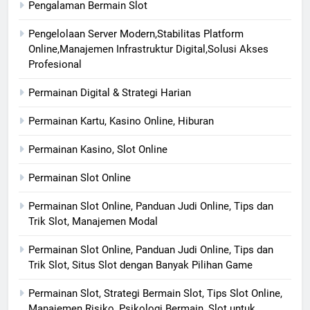
Pengalaman Bermain Slot
Pengelolaan Server Modern,Stabilitas Platform
Online,Manajemen Infrastruktur Digital,Solusi Akses
Profesional
Permainan Digital & Strategi Harian
Permainan Kartu, Kasino Online, Hiburan
Permainan Kasino, Slot Online
Permainan Slot Online
Permainan Slot Online, Panduan Judi Online, Tips dan
Trik Slot, Manajemen Modal
Permainan Slot Online, Panduan Judi Online, Tips dan
Trik Slot, Situs Slot dengan Banyak Pilihan Game
Permainan Slot, Strategi Bermain Slot, Tips Slot Online,
Manajemen Risiko, Psikologi Bermain, Slot untuk