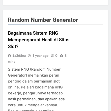
Random Number Generator
Bagaimana Sistem RNG
Mempengaruhi Hasil di Situs
Slot?
4a2d5ea
1 year ago
0
8
mins
Sistem RNG (Random Number
Generator) memainkan peran
penting dalam permainan slot
online. Pelajari bagaimana RNG
bekerja, pengaruhnya terhadap
hasil permainan, dan apakah ada
cara untuk mengalahkannya.
Banyak pemain slot online