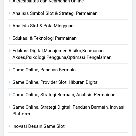
Aksesibilitas dan Keamanan Online
Analisis Simbol Slot & Strategi Permainan
Analisis Slot & Pola Mingguan
Edukasi & Teknologi Permainan
Edukasi Digital,Manajemen Risiko,Keamanan
Akses,Psikologi Pengguna,Optimasi Pengalaman
Game Online, Panduan Bermain
Game Online, Provider Slot, Hiburan Digital
Game Online, Strategi Bermain, Analisis Permainan
Game Online, Strategi Digital, Panduan Bermain, Inovasi
Platform
Inovasi Desain Game Slot