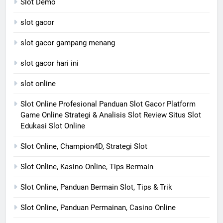
Slot Demo
slot gacor
slot gacor gampang menang
slot gacor hari ini
slot online
Slot Online Profesional Panduan Slot Gacor Platform
Game Online Strategi & Analisis Slot Review Situs Slot
Edukasi Slot Online
Slot Online, Champion4D, Strategi Slot
Slot Online, Kasino Online, Tips Bermain
Slot Online, Panduan Bermain Slot, Tips & Trik
Slot Online, Panduan Permainan, Casino Online