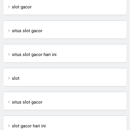
slot gacor
situs slot gacor
situs slot gacor hari ini
slot
situs slot gacor
slot gacor hari ini