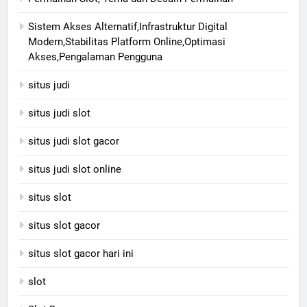
Sistem Akses Alternatif,Infrastruktur Digital
Modern,Stabilitas Platform Online,Optimasi
Akses,Pengalaman Pengguna
situs judi
situs judi slot
situs judi slot gacor
situs judi slot online
situs slot
situs slot gacor
situs slot gacor hari ini
slot