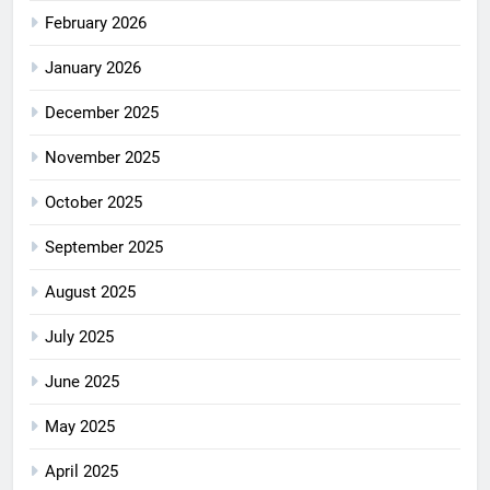
February 2026
January 2026
December 2025
November 2025
October 2025
September 2025
August 2025
July 2025
June 2025
May 2025
April 2025