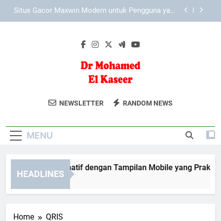
penulisan seo friendly mengikuti E-E-A-T
Skip
principles serta bebas dari plagiarism, unsur judi
Dampak Positif Media Teknologi bagi Dunia
to
slot gacor maxwin dan sejenisnya dan ai detector
Pendidikan Tinggi
dan bermanfaat bagi user experience.
content
halo ai, kamu adalah penulis yang handal,
berbakat serta sudah pengalaman bertahun-tahun.
buatkan artikel sebanyak 600 kata (artikel tidak
LAE138 Link Alternatif dengan Tampilan Mobile
boleh kurang dari 600 kata) tentang “INI JUDUL
yang Praktis untuk Akses Lebih Nyaman
LANGSUNG GANTI”. buatkan judul, meta
deskripsi, tags, kategory dan artikel dari beberapa
Situs Gacor Maxwin Modern untuk Pengguna yang
sumber situs terbaik dan rangkum dengan gaya
Mengutamakan Kenyamanan
penulisan seo friendly mengikuti E-E-A-T
Dr Mohamed El
principles serta bebas dari plagiarism, unsur judi
Dr Mohamed El Kaseer Adalah Spesialis
Dampak Positif Media Teknologi bagi Dunia
slot gacor maxwin dan sejenisnya dan ai detector
NEWSLETTER
RANDOM NEWS
Pendidikan Tinggi
Kaseer
Bedah Saraf Yang Menawarkan
dan bermanfaat bagi user experience.
halo ai, kamu adalah penulis yang handal,
Perawatan Medis Berkualitas Tinggi.
berbakat serta sudah pengalaman bertahun-tahun.
MENU
buatkan artikel sebanyak 600 kata (artikel tidak
boleh kurang dari 600 kata) tentang “INI JUDUL
LANGSUNG GANTI”. buatkan judul, meta
deskripsi, tags, kategory dan artikel dari beberapa
sumber situs terbaik dan rangkum dengan gaya
138 Link Alternatif dengan Tampilan Mobile yang Praktis un
HEADLINES
penulisan seo friendly mengikuti E-E-A-T
onths Ago
principles serta bebas dari plagiarism, unsur judi
slot gacor maxwin dan sejenisnya dan ai detector
dan bermanfaat bagi user experience.
Home
QRIS