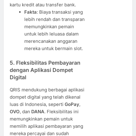
kartu kredit atau transfer bank.
Fakta
: Biaya transaksi yang
lebih rendah dan transparan
memungkinkan pemain
untuk lebih leluasa dalam
merencanakan anggaran
mereka untuk bermain slot.
5.
Fleksibilitas Pembayaran
dengan Aplikasi Dompet
Digital
QRIS mendukung berbagai aplikasi
dompet digital yang telah dikenal
luas di Indonesia, seperti
GoPay
,
OVO
, dan
DANA
. Fleksibilitas ini
memungkinkan pemain untuk
memilih aplikasi pembayaran yang
mereka percayai dan sudah