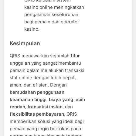
kasino online meningkatkan
pengalaman keseluruhan
bagi pemain dan operator
kasino.
Kesimpulan
QRIS menawarkan sejumlah
fitur
unggulan
yang sangat membantu
pemain dalam melakukan transaksi
slot online dengan lebih cepat,
aman, dan efisien. Dengan
kemudahan penggunaan
,
keamanan tinggi
,
biaya yang lebih
rendah
,
transaksi instan
, dan
fleksibilitas pembayaran
, QRIS
memberikan solusi yang ideal bagi
pemain yang ingin berfokus pada
permainan tanpa khawatir tentang