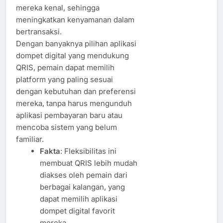
mereka kenal, sehingga
meningkatkan kenyamanan dalam
bertransaksi.
Dengan banyaknya pilihan aplikasi
dompet digital yang mendukung
QRIS, pemain dapat memilih
platform yang paling sesuai
dengan kebutuhan dan preferensi
mereka, tanpa harus mengunduh
aplikasi pembayaran baru atau
mencoba sistem yang belum
familiar.
Fakta
: Fleksibilitas ini
membuat QRIS lebih mudah
diakses oleh pemain dari
berbagai kalangan, yang
dapat memilih aplikasi
dompet digital favorit
mereka.