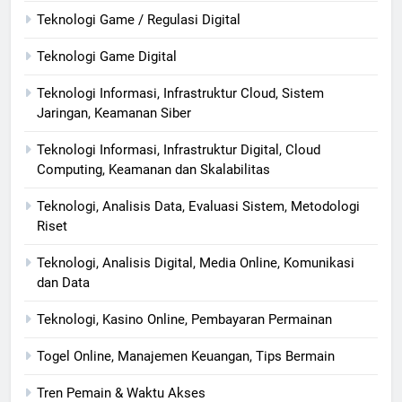
Teknologi Game / Regulasi Digital
Teknologi Game Digital
Teknologi Informasi, Infrastruktur Cloud, Sistem
Jaringan, Keamanan Siber
Teknologi Informasi, Infrastruktur Digital, Cloud
Computing, Keamanan dan Skalabilitas
Teknologi, Analisis Data, Evaluasi Sistem, Metodologi
Riset
Teknologi, Analisis Digital, Media Online, Komunikasi
dan Data
Teknologi, Kasino Online, Pembayaran Permainan
Togel Online, Manajemen Keuangan, Tips Bermain
Tren Pemain & Waktu Akses