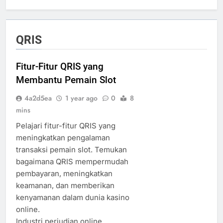
QRIS
Fitur-Fitur QRIS yang
Membantu Pemain Slot
4a2d5ea
1 year ago
0
8
mins
Pelajari fitur-fitur QRIS yang
meningkatkan pengalaman
transaksi pemain slot. Temukan
bagaimana QRIS mempermudah
pembayaran, meningkatkan
keamanan, dan memberikan
kenyamanan dalam dunia kasino
online.
Industri perjudian online,