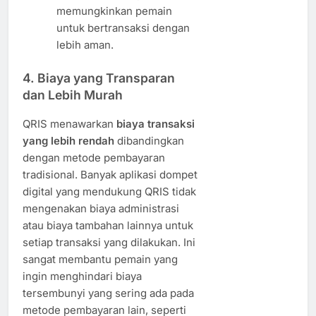
memungkinkan pemain
untuk bertransaksi dengan
lebih aman.
4.
Biaya yang Transparan
dan Lebih Murah
QRIS menawarkan
biaya transaksi
yang lebih rendah
dibandingkan
dengan metode pembayaran
tradisional. Banyak aplikasi dompet
digital yang mendukung QRIS tidak
mengenakan biaya administrasi
atau biaya tambahan lainnya untuk
setiap transaksi yang dilakukan. Ini
sangat membantu pemain yang
ingin menghindari biaya
tersembunyi yang sering ada pada
metode pembayaran lain, seperti