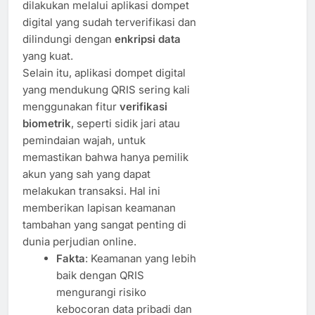
dilakukan melalui aplikasi dompet
digital yang sudah terverifikasi dan
dilindungi dengan
enkripsi data
yang kuat.
Selain itu, aplikasi dompet digital
yang mendukung QRIS sering kali
menggunakan fitur
verifikasi
biometrik
, seperti sidik jari atau
pemindaian wajah, untuk
memastikan bahwa hanya pemilik
akun yang sah yang dapat
melakukan transaksi. Hal ini
memberikan lapisan keamanan
tambahan yang sangat penting di
dunia perjudian online.
Fakta
: Keamanan yang lebih
baik dengan QRIS
mengurangi risiko
kebocoran data pribadi dan