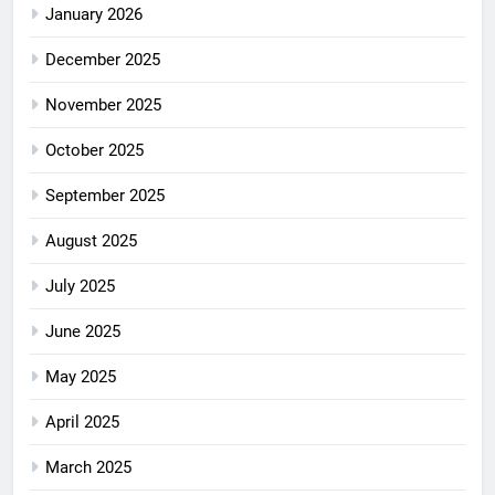
January 2026
December 2025
November 2025
October 2025
September 2025
August 2025
July 2025
June 2025
May 2025
April 2025
March 2025