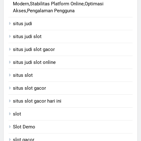
Modern,Stabilitas Platform Online,Optimasi
Akses,Pengalaman Pengguna
situs judi
situs judi slot
situs judi slot gacor
situs judi slot online
situs slot
situs slot gacor
situs slot gacor hari ini
slot
Slot Demo
slot gacor