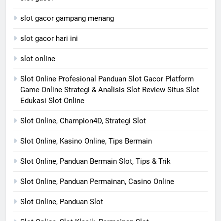
slot gacor gampang menang
slot gacor hari ini
slot online
Slot Online Profesional Panduan Slot Gacor Platform
Game Online Strategi & Analisis Slot Review Situs Slot
Edukasi Slot Online
Slot Online, Champion4D, Strategi Slot
Slot Online, Kasino Online, Tips Bermain
Slot Online, Panduan Bermain Slot, Tips & Trik
Slot Online, Panduan Permainan, Casino Online
Slot Online, Panduan Slot