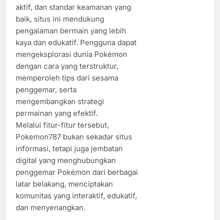
aktif, dan standar keamanan yang
baik, situs ini mendukung
pengalaman bermain yang lebih
kaya dan edukatif. Pengguna dapat
mengeksplorasi dunia Pokémon
dengan cara yang terstruktur,
memperoleh tips dari sesama
penggemar, serta
mengembangkan strategi
permainan yang efektif.
Melalui fitur-fitur tersebut,
Pokemon787 bukan sekadar situs
informasi, tetapi juga jembatan
digital yang menghubungkan
penggemar Pokémon dari berbagai
latar belakang, menciptakan
komunitas yang interaktif, edukatif,
dan menyenangkan.