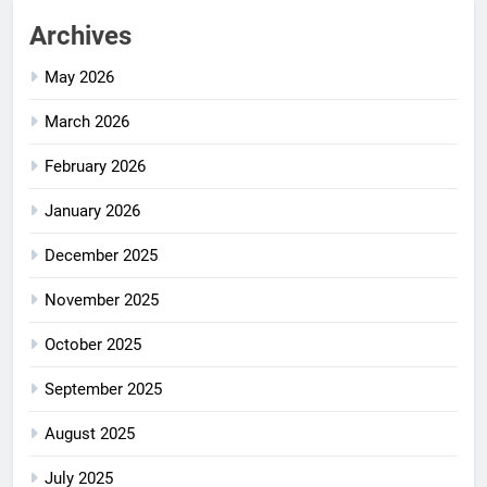
Archives
May 2026
March 2026
February 2026
January 2026
December 2025
November 2025
October 2025
September 2025
August 2025
July 2025