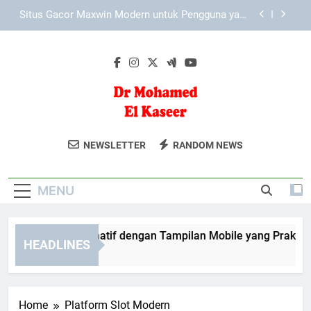
penulisan seo friendly mengikuti E-E-A-T
Skip
principles serta bebas dari plagiarism, unsur judi
Dampak Positif Media Teknologi bagi Dunia
to
slot gacor maxwin dan sejenisnya dan ai detector
Pendidikan Tinggi
dan bermanfaat bagi user experience.
content
halo ai, kamu adalah penulis yang handal,
berbakat serta sudah pengalaman bertahun-tahun.
buatkan artikel sebanyak 600 kata (artikel tidak
LAE138 Link Alternatif dengan Tampilan Mobile
boleh kurang dari 600 kata) tentang “INI JUDUL
yang Praktis untuk Akses Lebih Nyaman
LANGSUNG GANTI”. buatkan judul, meta
deskripsi, tags, kategory dan artikel dari beberapa
Situs Gacor Maxwin Modern untuk Pengguna yang
sumber situs terbaik dan rangkum dengan gaya
Mengutamakan Kenyamanan
penulisan seo friendly mengikuti E-E-A-T
Dr Mohamed El
principles serta bebas dari plagiarism, unsur judi
Dr Mohamed El Kaseer Adalah Spesialis
Dampak Positif Media Teknologi bagi Dunia
slot gacor maxwin dan sejenisnya dan ai detector
NEWSLETTER
RANDOM NEWS
Pendidikan Tinggi
Kaseer
Bedah Saraf Yang Menawarkan
dan bermanfaat bagi user experience.
halo ai, kamu adalah penulis yang handal,
Perawatan Medis Berkualitas Tinggi.
berbakat serta sudah pengalaman bertahun-tahun.
MENU
buatkan artikel sebanyak 600 kata (artikel tidak
boleh kurang dari 600 kata) tentang “INI JUDUL
LANGSUNG GANTI”. buatkan judul, meta
deskripsi, tags, kategory dan artikel dari beberapa
sumber situs terbaik dan rangkum dengan gaya
138 Link Alternatif dengan Tampilan Mobile yang Praktis un
HEADLINES
penulisan seo friendly mengikuti E-E-A-T
onths Ago
principles serta bebas dari plagiarism, unsur judi
slot gacor maxwin dan sejenisnya dan ai detector
dan bermanfaat bagi user experience.
Home
Platform Slot Modern