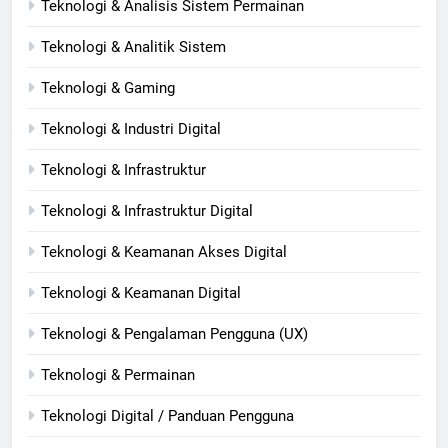
Teknologi & Analisis Sistem Permainan
Teknologi & Analitik Sistem
Teknologi & Gaming
Teknologi & Industri Digital
Teknologi & Infrastruktur
Teknologi & Infrastruktur Digital
Teknologi & Keamanan Akses Digital
Teknologi & Keamanan Digital
Teknologi & Pengalaman Pengguna (UX)
Teknologi & Permainan
Teknologi Digital / Panduan Pengguna