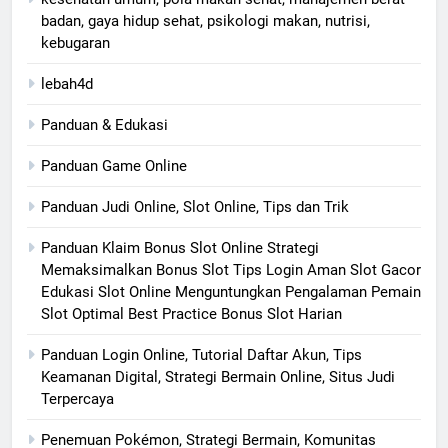
badan, gaya hidup sehat, psikologi makan, nutrisi,
kebugaran
lebah4d
Panduan & Edukasi
Panduan Game Online
Panduan Judi Online, Slot Online, Tips dan Trik
Panduan Klaim Bonus Slot Online Strategi
Memaksimalkan Bonus Slot Tips Login Aman Slot Gacor
Edukasi Slot Online Menguntungkan Pengalaman Pemain
Slot Optimal Best Practice Bonus Slot Harian
Panduan Login Online, Tutorial Daftar Akun, Tips
Keamanan Digital, Strategi Bermain Online, Situs Judi
Terpercaya
Penemuan Pokémon, Strategi Bermain, Komunitas