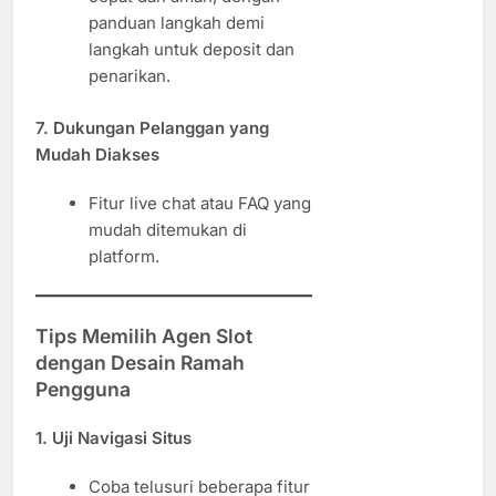
panduan langkah demi
langkah untuk deposit dan
penarikan.
7. Dukungan Pelanggan yang
Mudah Diakses
Fitur live chat atau FAQ yang
mudah ditemukan di
platform.
Tips Memilih Agen Slot
dengan Desain Ramah
Pengguna
1. Uji Navigasi Situs
Coba telusuri beberapa fitur