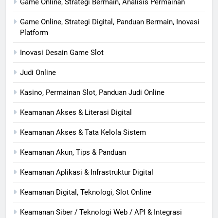
Game Online, Strategi Bermain, Analisis Permainan
Game Online, Strategi Digital, Panduan Bermain, Inovasi
Platform
Inovasi Desain Game Slot
Judi Online
Kasino, Permainan Slot, Panduan Judi Online
Keamanan Akses & Literasi Digital
Keamanan Akses & Tata Kelola Sistem
Keamanan Akun, Tips & Panduan
Keamanan Aplikasi & Infrastruktur Digital
Keamanan Digital, Teknologi, Slot Online
Keamanan Siber / Teknologi Web / API & Integrasi