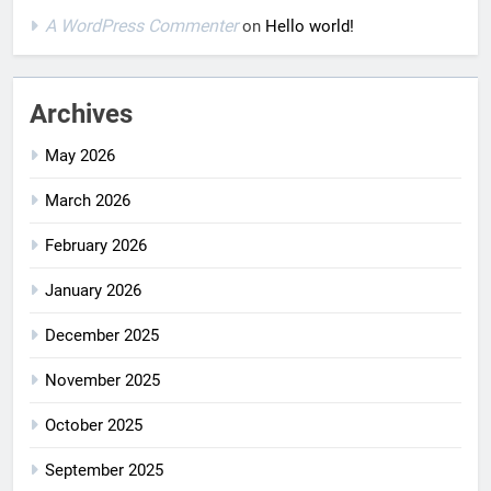
A WordPress Commenter
on
Hello world!
Archives
May 2026
March 2026
February 2026
January 2026
December 2025
November 2025
October 2025
September 2025