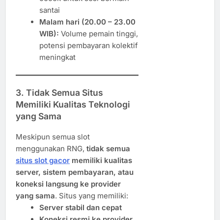
santai
Malam hari (20.00 – 23.00
WIB):
Volume pemain tinggi,
potensi pembayaran kolektif
meningkat
3. Tidak Semua Situs
Memiliki Kualitas Teknologi
yang Sama
Meskipun semua slot
menggunakan RNG,
tidak semua
situs slot gacor
memiliki kualitas
server, sistem pembayaran, atau
koneksi langsung ke provider
yang sama
. Situs yang memiliki:
Server stabil dan cepat
Koneksi resmi ke provider