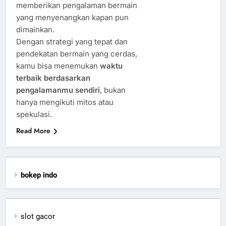
memberikan pengalaman bermain
yang menyenangkan kapan pun
dimainkan.
Dengan strategi yang tepat dan
pendekatan bermain yang cerdas,
kamu bisa menemukan
waktu
terbaik berdasarkan
pengalamanmu sendiri
, bukan
hanya mengikuti mitos atau
spekulasi.
Read More
bokep indo
slot gacor