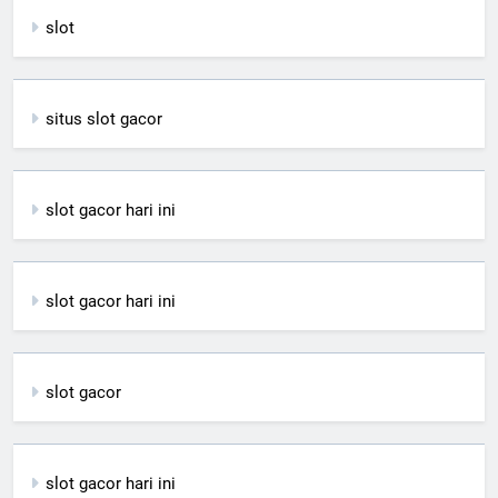
slot
situs slot gacor
slot gacor hari ini
slot gacor hari ini
slot gacor
slot gacor hari ini