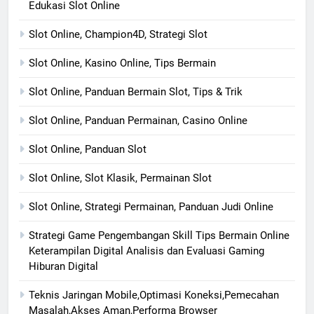
Edukasi Slot Online
Slot Online, Champion4D, Strategi Slot
Slot Online, Kasino Online, Tips Bermain
Slot Online, Panduan Bermain Slot, Tips & Trik
Slot Online, Panduan Permainan, Casino Online
Slot Online, Panduan Slot
Slot Online, Slot Klasik, Permainan Slot
Slot Online, Strategi Permainan, Panduan Judi Online
Strategi Game Pengembangan Skill Tips Bermain Online
Keterampilan Digital Analisis dan Evaluasi Gaming
Hiburan Digital
Teknis Jaringan Mobile,Optimasi Koneksi,Pemecahan
Masalah,Akses Aman,Performa Browser