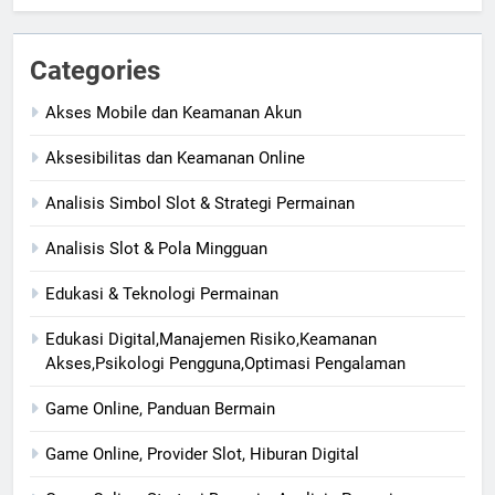
Categories
Akses Mobile dan Keamanan Akun
Aksesibilitas dan Keamanan Online
Analisis Simbol Slot & Strategi Permainan
Analisis Slot & Pola Mingguan
Edukasi & Teknologi Permainan
Edukasi Digital,Manajemen Risiko,Keamanan
Akses,Psikologi Pengguna,Optimasi Pengalaman
Game Online, Panduan Bermain
Game Online, Provider Slot, Hiburan Digital