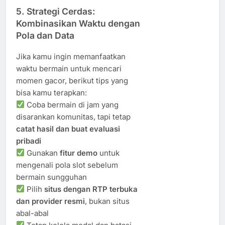
5. Strategi Cerdas:
Kombinasikan Waktu dengan
Pola dan Data
Jika kamu ingin memanfaatkan
waktu bermain untuk mencari
momen gacor, berikut tips yang
bisa kamu terapkan:
Coba bermain di jam yang
disarankan komunitas, tapi tetap
catat hasil dan buat evaluasi
pribadi
Gunakan
fitur demo
untuk
mengenali pola slot sebelum
bermain sungguhan
Pilih
situs dengan RTP terbuka
dan provider resmi
, bukan situs
abal-abal