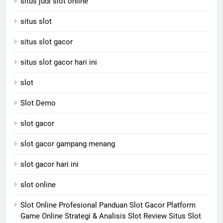
situs judi slot online
situs slot
situs slot gacor
situs slot gacor hari ini
slot
Slot Demo
slot gacor
slot gacor gampang menang
slot gacor hari ini
slot online
Slot Online Profesional Panduan Slot Gacor Platform
Game Online Strategi & Analisis Slot Review Situs Slot