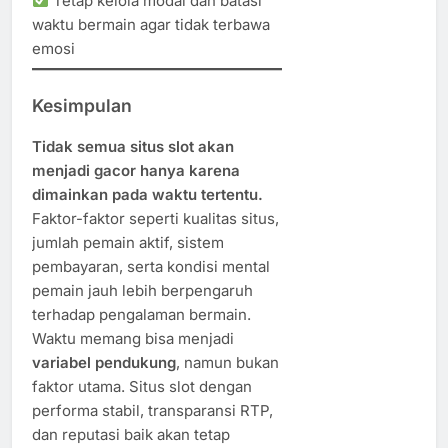
Tetap kelola modal dan batasi
waktu bermain agar tidak terbawa
emosi
Kesimpulan
Tidak semua situs slot akan
menjadi gacor hanya karena
dimainkan pada waktu tertentu.
Faktor-faktor seperti kualitas situs,
jumlah pemain aktif, sistem
pembayaran, serta kondisi mental
pemain jauh lebih berpengaruh
terhadap pengalaman bermain.
Waktu memang bisa menjadi
variabel pendukung
, namun bukan
faktor utama. Situs slot dengan
performa stabil, transparansi RTP,
dan reputasi baik akan tetap