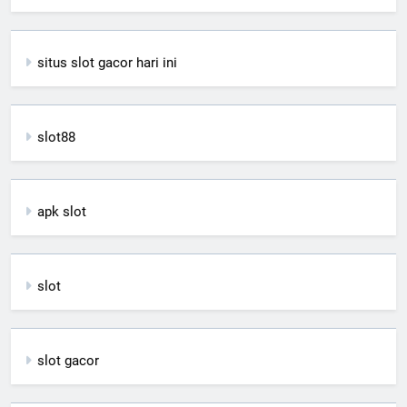
situs slot gacor hari ini
slot88
apk slot
slot
slot gacor