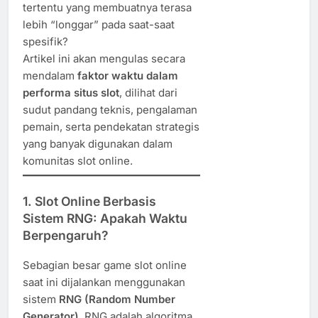
tertentu yang membuatnya terasa
lebih “longgar” pada saat-saat
spesifik?
Artikel ini akan mengulas secara
mendalam
faktor waktu dalam
performa situs slot
, dilihat dari
sudut pandang teknis, pengalaman
pemain, serta pendekatan strategis
yang banyak digunakan dalam
komunitas slot online.
1. Slot Online Berbasis
Sistem RNG: Apakah Waktu
Berpengaruh?
Sebagian besar game slot online
saat ini dijalankan menggunakan
sistem
RNG (Random Number
Generator)
. RNG adalah algoritma