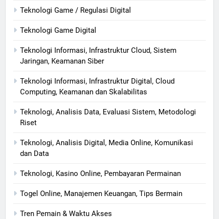
Teknologi Game / Regulasi Digital
Teknologi Game Digital
Teknologi Informasi, Infrastruktur Cloud, Sistem
Jaringan, Keamanan Siber
Teknologi Informasi, Infrastruktur Digital, Cloud
Computing, Keamanan dan Skalabilitas
Teknologi, Analisis Data, Evaluasi Sistem, Metodologi
Riset
Teknologi, Analisis Digital, Media Online, Komunikasi
dan Data
Teknologi, Kasino Online, Pembayaran Permainan
Togel Online, Manajemen Keuangan, Tips Bermain
Tren Pemain & Waktu Akses