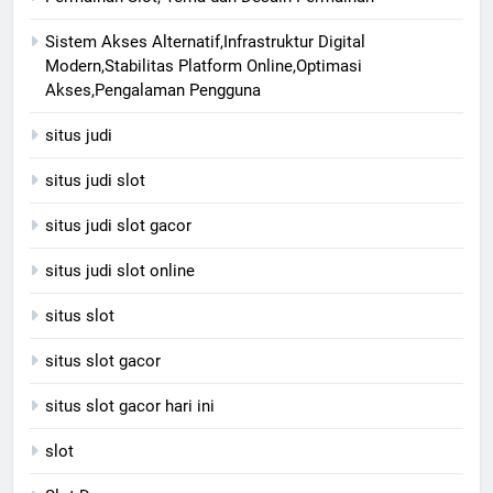
Sistem Akses Alternatif,Infrastruktur Digital
Modern,Stabilitas Platform Online,Optimasi
Akses,Pengalaman Pengguna
situs judi
situs judi slot
situs judi slot gacor
situs judi slot online
situs slot
situs slot gacor
situs slot gacor hari ini
slot