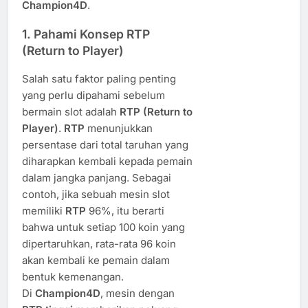
Champion4D
.
1.
Pahami Konsep RTP
(Return to Player)
Salah satu faktor paling penting
yang perlu dipahami sebelum
bermain slot adalah
RTP (Return to
Player)
.
RTP
menunjukkan
persentase dari total taruhan yang
diharapkan kembali kepada pemain
dalam jangka panjang. Sebagai
contoh, jika sebuah mesin slot
memiliki
RTP
96%, itu berarti
bahwa untuk setiap 100 koin yang
dipertaruhkan, rata-rata 96 koin
akan kembali ke pemain dalam
bentuk kemenangan.
Di
Champion4D
, mesin dengan