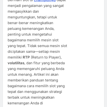
menjadi pengalaman yang sangat
mengasyikkan dan
menguntungkan, tetapi untuk
benar-benar meningkatkan
peluang kemenangan Anda,
penting untuk mengetahui
bagaimana memilih mesin slot
yang tepat. Tidak semua mesin slot
diciptakan sama—setiap mesin
memiliki
RTP
(Return to Player),
volatilitas
, dan fitur yang berbeda
yang memengaruhi peluang Anda
untuk menang. Artikel ini akan
memberikan panduan tentang
bagaimana cara memilih slot yang
tepat dan menggunakan strategi
terbaik untuk meningkatkan
kemenangan Anda di