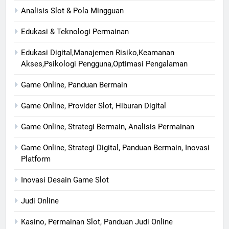
Analisis Slot & Pola Mingguan
Edukasi & Teknologi Permainan
Edukasi Digital,Manajemen Risiko,Keamanan
Akses,Psikologi Pengguna,Optimasi Pengalaman
Game Online, Panduan Bermain
Game Online, Provider Slot, Hiburan Digital
Game Online, Strategi Bermain, Analisis Permainan
Game Online, Strategi Digital, Panduan Bermain, Inovasi
Platform
Inovasi Desain Game Slot
Judi Online
Kasino, Permainan Slot, Panduan Judi Online