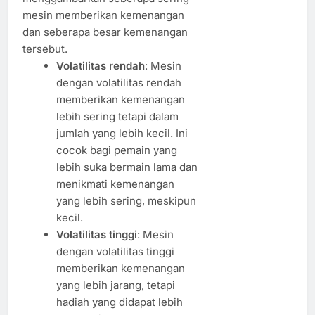
mesin memberikan kemenangan
dan seberapa besar kemenangan
tersebut.
Volatilitas rendah
: Mesin
dengan volatilitas rendah
memberikan kemenangan
lebih sering tetapi dalam
jumlah yang lebih kecil. Ini
cocok bagi pemain yang
lebih suka bermain lama dan
menikmati kemenangan
yang lebih sering, meskipun
kecil.
Volatilitas tinggi
: Mesin
dengan volatilitas tinggi
memberikan kemenangan
yang lebih jarang, tetapi
hadiah yang didapat lebih