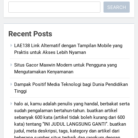
SEARCH
Recent Posts
LAE138 Link Alternatif dengan Tampilan Mobile yang
Praktis untuk Akses Lebih Nyaman
Situs Gacor Maxwin Modern untuk Pengguna yang
Mengutamakan Kenyamanan
Dampak Positif Media Teknologi bagi Dunia Pendidikan
Tinggi
halo ai, kamu adalah penulis yang handal, berbakat serta
sudah pengalaman bertahun-tahun. buatkan artikel
sebanyak 600 kata (artikel tidak boleh kurang dari 600
kata) tentang “INI JUDUL LANGSUNG GANTI”. buatkan
judul, meta deskripsi, tags, kategory dan artikel dari
beberapa sumber situs terbaik dan rangkum dengan