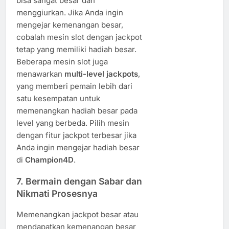
bisa sangat besar dan
menggiurkan. Jika Anda ingin
mengejar kemenangan besar,
cobalah mesin slot dengan jackpot
tetap yang memiliki hadiah besar.
Beberapa mesin slot juga
menawarkan
multi-level jackpots
,
yang memberi pemain lebih dari
satu kesempatan untuk
memenangkan hadiah besar pada
level yang berbeda. Pilih mesin
dengan fitur jackpot terbesar jika
Anda ingin mengejar hadiah besar
di
Champion4D
.
7.
Bermain dengan Sabar dan
Nikmati Prosesnya
Memenangkan jackpot besar atau
mendapatkan kemenangan besar