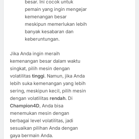
besar. Ini cocok untuk
pemain yang ingin mengejar
kemenangan besar
meskipun memerlukan lebih
banyak kesabaran dan
keberuntungan.
Jika Anda ingin meraih
kemenangan besar dalam waktu
singkat, pilih mesin dengan
volatilitas
tinggi
. Namun, jika Anda
lebih suka kemenangan yang lebih
sering, meskipun kecil, pilih mesin
dengan volatilitas
rendah
. Di
Champion4D
, Anda bisa
menemukan mesin dengan
berbagai level volatilitas, jadi
sesuaikan pilihan Anda dengan
gaya bermain Anda.