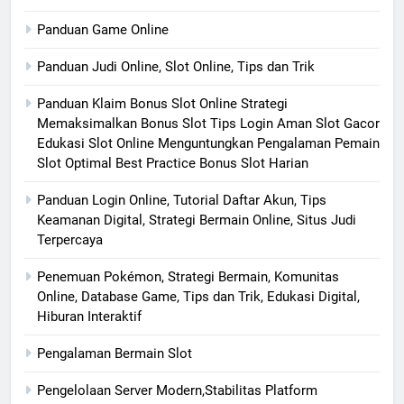
Panduan Game Online
Panduan Judi Online, Slot Online, Tips dan Trik
Panduan Klaim Bonus Slot Online Strategi
Memaksimalkan Bonus Slot Tips Login Aman Slot Gacor
Edukasi Slot Online Menguntungkan Pengalaman Pemain
Slot Optimal Best Practice Bonus Slot Harian
Panduan Login Online, Tutorial Daftar Akun, Tips
Keamanan Digital, Strategi Bermain Online, Situs Judi
Terpercaya
Penemuan Pokémon, Strategi Bermain, Komunitas
Online, Database Game, Tips dan Trik, Edukasi Digital,
Hiburan Interaktif
Pengalaman Bermain Slot
Pengelolaan Server Modern,Stabilitas Platform