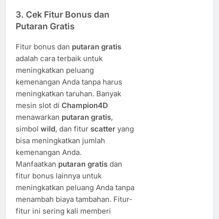
3.
Cek Fitur Bonus dan
Putaran Gratis
Fitur bonus dan
putaran gratis
adalah cara terbaik untuk
meningkatkan peluang
kemenangan Anda tanpa harus
meningkatkan taruhan. Banyak
mesin slot di
Champion4D
menawarkan
putaran gratis
,
simbol
wild
, dan fitur
scatter
yang
bisa meningkatkan jumlah
kemenangan Anda.
Manfaatkan
putaran gratis
dan
fitur bonus lainnya untuk
meningkatkan peluang Anda tanpa
menambah biaya tambahan. Fitur-
fitur ini sering kali memberi