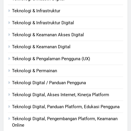
Teknologi & Infrastruktur
Teknologi & Infrastruktur Digital
Teknologi & Keamanan Akses Digital
Teknologi & Keamanan Digital
Teknologi & Pengalaman Pengguna (UX)
Teknologi & Permainan
Teknologi Digital / Panduan Pengguna
Teknologi Digital, Akses Internet, Kinerja Platform
Teknologi Digital, Panduan Platform, Edukasi Pengguna
Teknologi Digital, Pengembangan Platform, Keamanan
Online