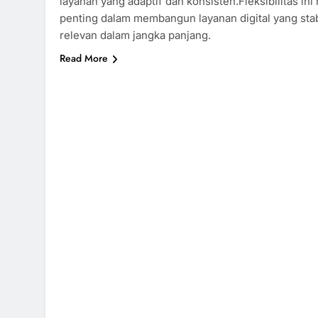
layanan yang adaptif dan konsisten.Fleksibilitas ini
penting dalam membangun layanan digital yang stab
relevan dalam jangka panjang.
Read More