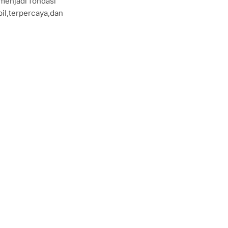
 menjadi fondasi
il,terpercaya,dan