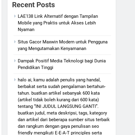
Recent Posts
LAE138 Link Alternatif dengan Tampilan
Mobile yang Praktis untuk Akses Lebih
Nyaman
Situs Gacor Maxwin Modern untuk Pengguna
yang Mengutamakan Kenyamanan
Dampak Positif Media Teknologi bagi Dunia
Pendidikan Tinggi
halo ai, kamu adalah penulis yang handal,
berbakat serta sudah pengalaman bertahun-
tahun. buatkan artikel sebanyak 600 kata
(artikel tidak boleh kurang dari 600 kata)
tentang “INI JUDUL LANGSUNG GANTI”.
buatkan judul, meta deskripsi, tags, kategory
dan artikel dari beberapa sumber situs terbaik
dan rangkum dengan gaya penulisan seo
friendly mengikuti E-E-A-T principles serta