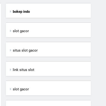
bokep indo
slot gacor
situs slot gacor
link situs slot
slot gacor