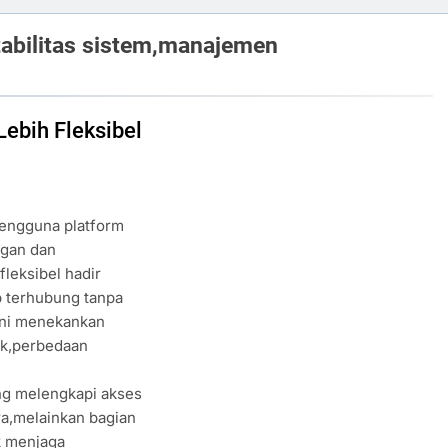
,stabilitas sistem,manajemen
Lebih Fleksibel
pengguna platform
ngan dan
 fleksibel hadir
 terhubung tanpa
 ini menekankan
ik,perbedaan
ang melengkapi akses
a,melainkan bagian
uk menjaga