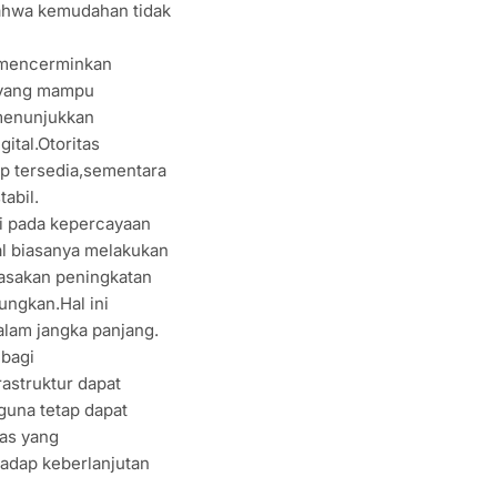
bahwa kemudahan tidak
f mencerminkan
m yang mampu
 menunjukkan
tal.Otoritas
p tersedia,sementara
abil.
si pada kepercayaan
al biasanya melakukan
asakan peningkatan
ngkan.Hal ini
lam jangka panjang.
 bagi
astruktur dapat
guna tetap dapat
tas yang
adap keberlanjutan