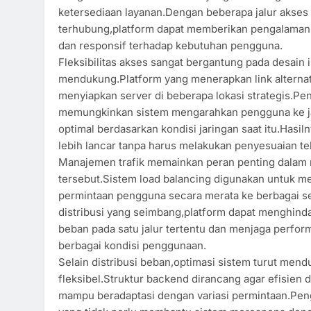
ketersediaan layanan.Dengan beberapa jalur akses 
terhubung,platform dapat memberikan pengalaman 
dan responsif terhadap kebutuhan pengguna.
Fleksibilitas akses sangat bergantung pada desain 
mendukung.Platform yang menerapkan link alternat
menyiapkan server di beberapa lokasi strategis.Pe
memungkinkan sistem mengarahkan pengguna ke ja
optimal berdasarkan kondisi jaringan saat itu.Hasil
lebih lancar tanpa harus melakukan penyesuaian te
Manajemen trafik memainkan peran penting dalam m
tersebut.Sistem load balancing digunakan untuk me
permintaan pengguna secara merata ke berbagai se
distribusi yang seimbang,platform dapat menghin
beban pada satu jalur tertentu dan menjaga performa
berbagai kondisi penggunaan.
Selain distribusi beban,optimasi sistem turut men
fleksibel.Struktur backend dirancang agar efisien 
mampu beradaptasi dengan variasi permintaan.Pe