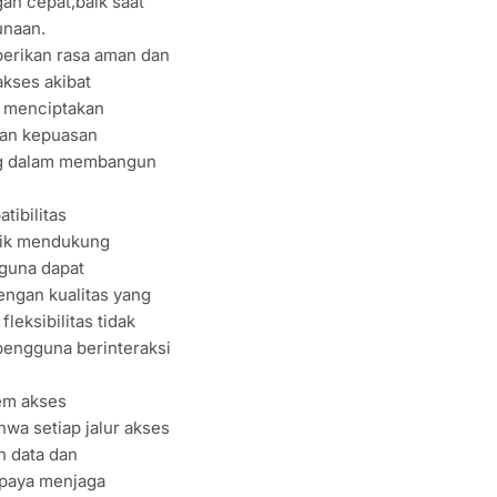
an cepat,baik saat
unaan.
berikan rasa aman dan
akses akibat
a menciptakan
kan kepuasan
ng dalam membangun
tibilitas
aik mendukung
gguna dapat
engan kualitas yang
leksibilitas tidak
 pengguna berinteraksi
em akses
hwa setiap jalur akses
n data dan
upaya menjaga