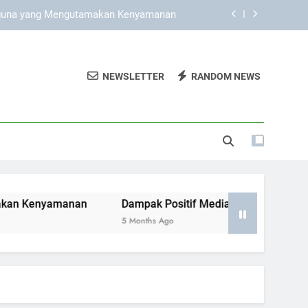
gguna yang Mengutamakan Kenyamanan
eknologi bagi Dunia Pendidikan Tinggi
alaman bertahun-tahun. buatkan artikel
NEWSLETTER
RANDOM NEWS
) tentang “INI JUDUL LANGSUNG GANTI”.
berapa sumber situs terbaik dan rangkum
yang Praktis untuk Akses Lebih Nyaman
 bebas dari plagiarism, unsur judi slot
rawatan Medis Berkualitas Tinggi.
r dan bermanfaat bagi user experience.
gguna yang Mengutamakan Kenyamanan
eknologi bagi Dunia Pendidikan Tinggi
alaman bertahun-tahun. buatkan artikel
anan
Dampak Positif Media Teknologi bagi Dunia Pendidi
) tentang “INI JUDUL LANGSUNG GANTI”.
berapa sumber situs terbaik dan rangkum
5 Months Ago
 bebas dari plagiarism, unsur judi slot
r dan bermanfaat bagi user experience.