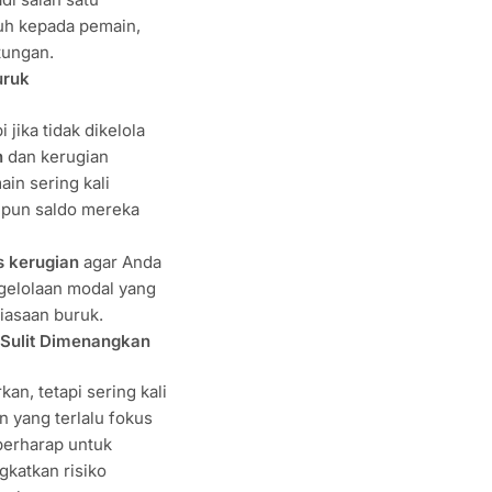
nuh kepada pemain,
tungan.
uruk
jika tidak dikelola
n
dan kerugian
ain sering kali
ipun saldo mereka
s kerugian
agar Anda
gelolaan modal yang
biasaan buruk.
 Sulit Dimenangkan
n, tetapi sering kali
n yang terlalu fokus
berharap untuk
katkan risiko