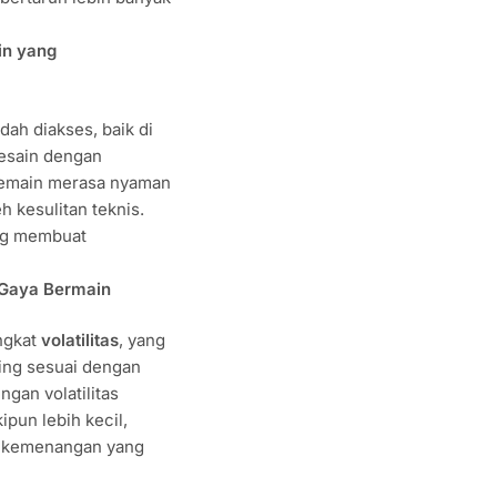
n yang
h diakses, baik di
desain dengan
pemain merasa nyaman
 kesulitan teknis.
ang membuat
 Gaya Bermain
ngkat
volatilitas
, yang
ing sesuai dengan
gan volatilitas
pun lebih kecil,
ri kemenangan yang