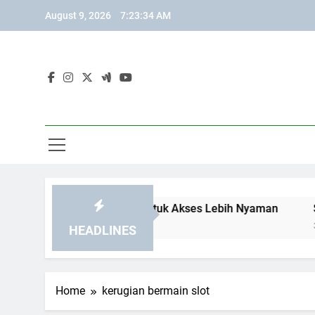
Skip
August 9, 2026
7:23:35 AM
to
content
h
Dr 
d
Dr Mohame
h
bile yang Praktis untuk Akses Lebih Nyaman
Situs Gac
3 Months Ago
HEADLINES
d
Home
kerugian bermain slot