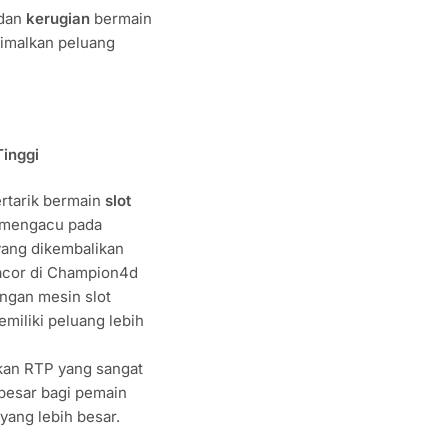
dan
kerugian
bermain
imalkan peluang
inggi
rtarik bermain
slot
mengacu pada
 yang dikembalikan
gacor di Champion4d
engan mesin slot
miliki peluang lebih
kan RTP yang sangat
 besar bagi pemain
yang lebih besar.