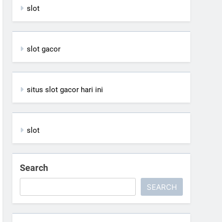
slot
slot gacor
situs slot gacor hari ini
slot
Search
SEARCH