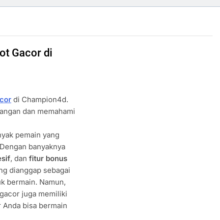
ot Gacor di
acor
di Champion4d.
nangan dan memahami
anyak pemain yang
 Dengan banyaknya
sif
, dan
fitur bonus
ing dianggap sebagai
k bermain. Namun,
 gacor juga memiliki
r Anda bisa bermain