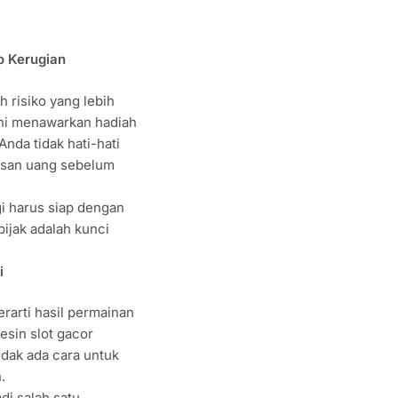
o Kerugian
h risiko yang lebih
ini menawarkan hadiah
Anda tidak hati-hati
isan uang sebelum
gi harus siap dengan
bijak adalah kunci
i
erarti hasil permainan
esin slot gacor
idak ada cara untuk
.
di salah satu