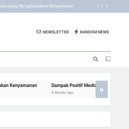
gguna yang Mengutamakan Kenyamanan
eknologi bagi Dunia Pendidikan Tinggi
alaman bertahun-tahun. buatkan artikel
NEWSLETTER
RANDOM NEWS
) tentang “INI JUDUL LANGSUNG GANTI”.
berapa sumber situs terbaik dan rangkum
yang Praktis untuk Akses Lebih Nyaman
 bebas dari plagiarism, unsur judi slot
rawatan Medis Berkualitas Tinggi.
r dan bermanfaat bagi user experience.
gguna yang Mengutamakan Kenyamanan
eknologi bagi Dunia Pendidikan Tinggi
alaman bertahun-tahun. buatkan artikel
yamanan
Dampak Positif Media Teknologi bagi Dunia Pen
) tentang “INI JUDUL LANGSUNG GANTI”.
berapa sumber situs terbaik dan rangkum
5 Months Ago
 bebas dari plagiarism, unsur judi slot
r dan bermanfaat bagi user experience.