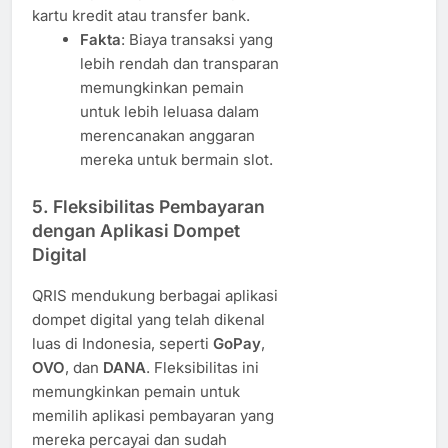
kartu kredit atau transfer bank.
Fakta
: Biaya transaksi yang
lebih rendah dan transparan
memungkinkan pemain
untuk lebih leluasa dalam
merencanakan anggaran
mereka untuk bermain slot.
5.
Fleksibilitas Pembayaran
dengan Aplikasi Dompet
Digital
QRIS mendukung berbagai aplikasi
dompet digital yang telah dikenal
luas di Indonesia, seperti
GoPay
,
OVO
, dan
DANA
. Fleksibilitas ini
memungkinkan pemain untuk
memilih aplikasi pembayaran yang
mereka percayai dan sudah