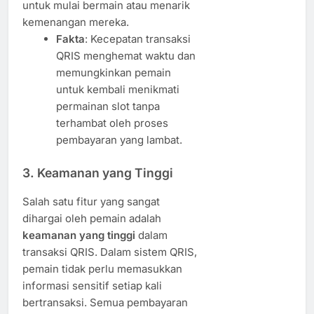
untuk mulai bermain atau menarik
kemenangan mereka.
Fakta
: Kecepatan transaksi
QRIS menghemat waktu dan
memungkinkan pemain
untuk kembali menikmati
permainan slot tanpa
terhambat oleh proses
pembayaran yang lambat.
3.
Keamanan yang Tinggi
Salah satu fitur yang sangat
dihargai oleh pemain adalah
keamanan yang tinggi
dalam
transaksi QRIS. Dalam sistem QRIS,
pemain tidak perlu memasukkan
informasi sensitif setiap kali
bertransaksi. Semua pembayaran