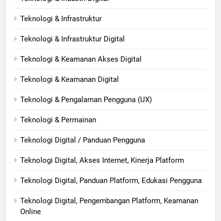
Teknologi & Infrastruktur
Teknologi & Infrastruktur Digital
Teknologi & Keamanan Akses Digital
Teknologi & Keamanan Digital
Teknologi & Pengalaman Pengguna (UX)
Teknologi & Permainan
Teknologi Digital / Panduan Pengguna
Teknologi Digital, Akses Internet, Kinerja Platform
Teknologi Digital, Panduan Platform, Edukasi Pengguna
Teknologi Digital, Pengembangan Platform, Keamanan
Online