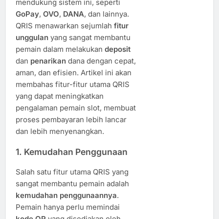
mendukung sistem ini, seperti
GoPay
,
OVO
,
DANA
, dan lainnya.
QRIS menawarkan sejumlah
fitur
unggulan
yang sangat membantu
pemain dalam melakukan
deposit
dan
penarikan
dana dengan cepat,
aman, dan efisien. Artikel ini akan
membahas fitur-fitur utama QRIS
yang dapat meningkatkan
pengalaman pemain slot, membuat
proses pembayaran lebih lancar
dan lebih menyenangkan.
1.
Kemudahan Penggunaan
Salah satu fitur utama QRIS yang
sangat membantu pemain adalah
kemudahan penggunaannya
.
Pemain hanya perlu memindai
kode QR
yang disediakan oleh