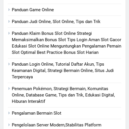
Panduan Game Online
Panduan Judi Online, Slot Online, Tips dan Trik
Panduan Klaim Bonus Slot Online Strategi
Memaksimalkan Bonus Slot Tips Login Aman Slot Gacor
Edukasi Slot Online Menguntungkan Pengalaman Pemain
Slot Optimal Best Practice Bonus Slot Harian
Panduan Login Online, Tutorial Daftar Akun, Tips
Keamanan Digital, Strategi Bermain Online, Situs Judi
Terpercaya
Penemuan Pokémon, Strategi Bermain, Komunitas
Online, Database Game, Tips dan Trik, Edukasi Digital,
Hiburan Interaktif
Pengalaman Bermain Slot
Pengelolaan Server Modern,Stabilitas Platform