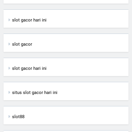
slot gacor hari ini
slot gacor
slot gacor hari ini
situs slot gacor hari ini
slot88