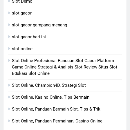
Slot Demo
slot gacor
slot gacor gampang menang
slot gacor hari ini
slot online
Slot Online Profesional Panduan Slot Gacor Platform
Game Online Strategi & Analisis Slot Review Situs Slot
Edukasi Slot Online
Slot Online, Champion4D, Strategi Slot
Slot Online, Kasino Online, Tips Bermain
Slot Online, Panduan Bermain Slot, Tips & Trik
Slot Online, Panduan Permainan, Casino Online