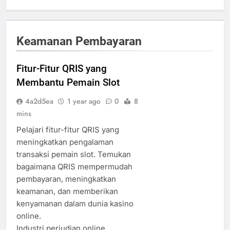
Keamanan Pembayaran
Fitur-Fitur QRIS yang
Membantu Pemain Slot
4a2d5ea
1 year ago
0
8
mins
Pelajari fitur-fitur QRIS yang
meningkatkan pengalaman
transaksi pemain slot. Temukan
bagaimana QRIS mempermudah
pembayaran, meningkatkan
keamanan, dan memberikan
kenyamanan dalam dunia kasino
online.
Industri perjudian online,