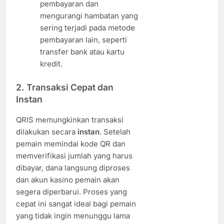
pembayaran dan
mengurangi hambatan yang
sering terjadi pada metode
pembayaran lain, seperti
transfer bank atau kartu
kredit.
2.
Transaksi Cepat dan
Instan
QRIS memungkinkan transaksi
dilakukan secara
instan
. Setelah
pemain memindai kode QR dan
memverifikasi jumlah yang harus
dibayar, dana langsung diproses
dan akun kasino pemain akan
segera diperbarui. Proses yang
cepat ini sangat ideal bagi pemain
yang tidak ingin menunggu lama