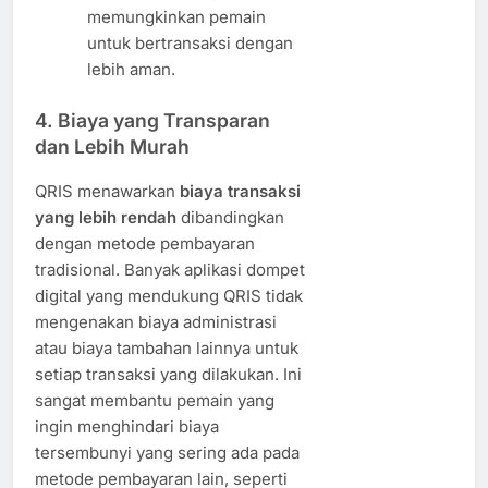
memungkinkan pemain
untuk bertransaksi dengan
lebih aman.
4.
Biaya yang Transparan
dan Lebih Murah
QRIS menawarkan
biaya transaksi
yang lebih rendah
dibandingkan
dengan metode pembayaran
tradisional. Banyak aplikasi dompet
digital yang mendukung QRIS tidak
mengenakan biaya administrasi
atau biaya tambahan lainnya untuk
setiap transaksi yang dilakukan. Ini
sangat membantu pemain yang
ingin menghindari biaya
tersembunyi yang sering ada pada
metode pembayaran lain, seperti