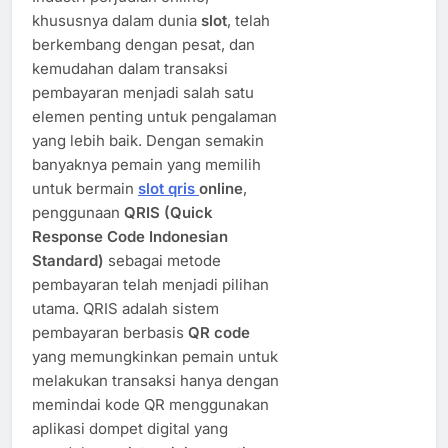
khususnya dalam dunia
slot
, telah
berkembang dengan pesat, dan
kemudahan dalam transaksi
pembayaran menjadi salah satu
elemen penting untuk pengalaman
yang lebih baik. Dengan semakin
banyaknya pemain yang memilih
untuk bermain
slot qris
online
,
penggunaan
QRIS (Quick
Response Code Indonesian
Standard)
sebagai metode
pembayaran telah menjadi pilihan
utama. QRIS adalah sistem
pembayaran berbasis
QR code
yang memungkinkan pemain untuk
melakukan transaksi hanya dengan
memindai kode QR menggunakan
aplikasi dompet digital yang