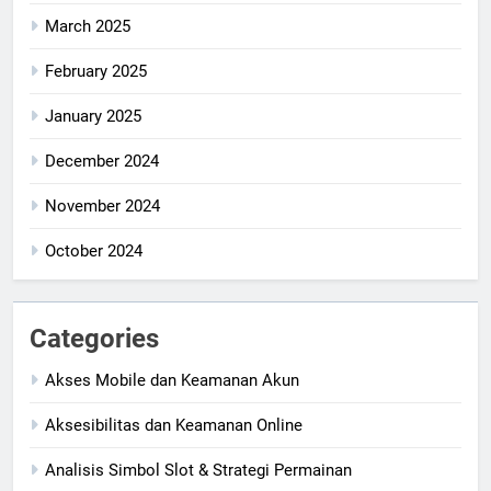
March 2025
February 2025
January 2025
December 2024
November 2024
October 2024
Categories
Akses Mobile dan Keamanan Akun
Aksesibilitas dan Keamanan Online
Analisis Simbol Slot & Strategi Permainan