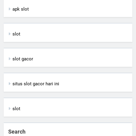
apk slot
slot
slot gacor
situs slot gacor hari ini
slot
Search