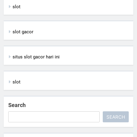
slot
slot gacor
situs slot gacor hari ini
slot
Search
SEARCH