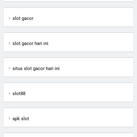
slot gacor
slot gacor hari ini
situs slot gacor hari ini
slot88
apk slot