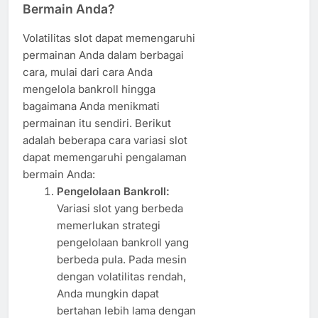
Bermain Anda?
Volatilitas slot dapat memengaruhi
permainan Anda dalam berbagai
cara, mulai dari cara Anda
mengelola bankroll hingga
bagaimana Anda menikmati
permainan itu sendiri. Berikut
adalah beberapa cara variasi slot
dapat memengaruhi pengalaman
bermain Anda:
Pengelolaan Bankroll:
Variasi slot yang berbeda
memerlukan strategi
pengelolaan bankroll yang
berbeda pula. Pada mesin
dengan volatilitas rendah,
Anda mungkin dapat
bertahan lebih lama dengan