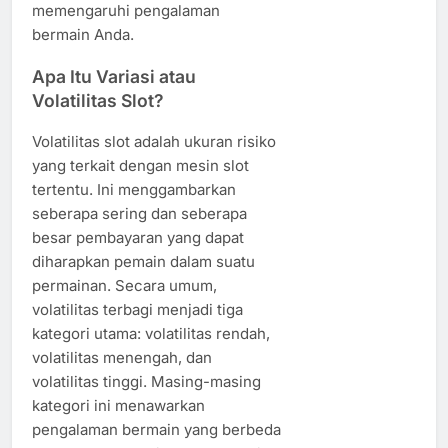
memengaruhi pengalaman
bermain Anda.
Apa Itu Variasi atau
Volatilitas Slot?
Volatilitas slot adalah ukuran risiko
yang terkait dengan mesin slot
tertentu. Ini menggambarkan
seberapa sering dan seberapa
besar pembayaran yang dapat
diharapkan pemain dalam suatu
permainan. Secara umum,
volatilitas terbagi menjadi tiga
kategori utama: volatilitas rendah,
volatilitas menengah, dan
volatilitas tinggi. Masing-masing
kategori ini menawarkan
pengalaman bermain yang berbeda