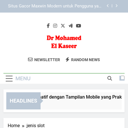
penulisan seo friendly mengikuti E-E-A-T
Skip
principles serta bebas dari plagiarism, unsur judi
Dampak Positif Media Teknologi bagi Dunia
to
slot gacor maxwin dan sejenisnya dan ai detector
Pendidikan Tinggi
dan bermanfaat bagi user experience.
content
halo ai, kamu adalah penulis yang handal,
berbakat serta sudah pengalaman bertahun-tahun.
buatkan artikel sebanyak 600 kata (artikel tidak
LAE138 Link Alternatif dengan Tampilan Mobile
boleh kurang dari 600 kata) tentang “INI JUDUL
yang Praktis untuk Akses Lebih Nyaman
LANGSUNG GANTI”. buatkan judul, meta
deskripsi, tags, kategory dan artikel dari beberapa
Situs Gacor Maxwin Modern untuk Pengguna yang
sumber situs terbaik dan rangkum dengan gaya
Mengutamakan Kenyamanan
penulisan seo friendly mengikuti E-E-A-T
Dr Mohamed El
principles serta bebas dari plagiarism, unsur judi
Dr Mohamed El Kaseer Adalah Spesialis
Dampak Positif Media Teknologi bagi Dunia
slot gacor maxwin dan sejenisnya dan ai detector
NEWSLETTER
RANDOM NEWS
Pendidikan Tinggi
Kaseer
Bedah Saraf Yang Menawarkan
dan bermanfaat bagi user experience.
halo ai, kamu adalah penulis yang handal,
Perawatan Medis Berkualitas Tinggi.
berbakat serta sudah pengalaman bertahun-tahun.
MENU
buatkan artikel sebanyak 600 kata (artikel tidak
boleh kurang dari 600 kata) tentang “INI JUDUL
LANGSUNG GANTI”. buatkan judul, meta
deskripsi, tags, kategory dan artikel dari beberapa
sumber situs terbaik dan rangkum dengan gaya
138 Link Alternatif dengan Tampilan Mobile yang Praktis un
HEADLINES
penulisan seo friendly mengikuti E-E-A-T
onths Ago
principles serta bebas dari plagiarism, unsur judi
slot gacor maxwin dan sejenisnya dan ai detector
dan bermanfaat bagi user experience.
Home
jenis slot