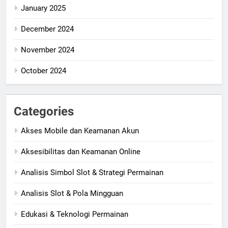
January 2025
December 2024
November 2024
October 2024
Categories
Akses Mobile dan Keamanan Akun
Aksesibilitas dan Keamanan Online
Analisis Simbol Slot & Strategi Permainan
Analisis Slot & Pola Mingguan
Edukasi & Teknologi Permainan