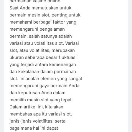
permainan kasino online.
Saat Anda memutuskan untuk
bermain mesin slot, penting untuk
memahami berbagai faktor yang
memengaruhi pengalaman
bermain, salah satunya adalah
variasi atau volatilitas slot. Variasi
slot, atau volatilitas, merupakan
ukuran seberapa besar fluktuasi
yang terjadi antara kemenangan
dan kekalahan dalam permainan
slot. Ini adalah elemen yang sangat
memengaruhi gaya bermain Anda
dan keputusan Anda dalam
memilih mesin slot yang tepat.
Dalam artikel ini, kita akan
membahas apa itu variasi slot,
jenis-jenis volatilitas, serta
bagaimana hal ini dapat