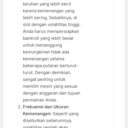
taruhan yang lebih kecil
karena kemenangan yang
lebih sering. Sebaliknya, di
slot dengan volatilitas tinggi,
Anda harus mempersiapkan
bankroll yang lebih besar
untuk menanggung
kemungkinan tidak ada
kemenangan selama
beberapa putaran berturut-
turut. Dengan demikian,
sangat penting untuk
memilih mesin yang sesuai
dengan anggaran dan tujuan
permainan Anda.
Frekuensi dan Ukuran
Kemenangan:
Seperti yang
disebutkan sebelumnya,
volatilitas rendah akan