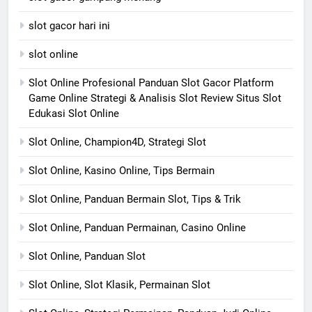
slot gacor hari ini
slot online
Slot Online Profesional Panduan Slot Gacor Platform
Game Online Strategi & Analisis Slot Review Situs Slot
Edukasi Slot Online
Slot Online, Champion4D, Strategi Slot
Slot Online, Kasino Online, Tips Bermain
Slot Online, Panduan Bermain Slot, Tips & Trik
Slot Online, Panduan Permainan, Casino Online
Slot Online, Panduan Slot
Slot Online, Slot Klasik, Permainan Slot