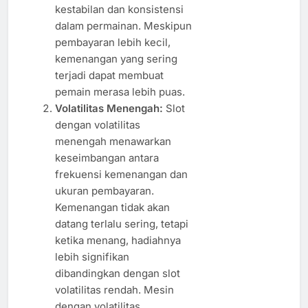
kestabilan dan konsistensi
dalam permainan. Meskipun
pembayaran lebih kecil,
kemenangan yang sering
terjadi dapat membuat
pemain merasa lebih puas.
Volatilitas Menengah:
Slot
dengan volatilitas
menengah menawarkan
keseimbangan antara
frekuensi kemenangan dan
ukuran pembayaran.
Kemenangan tidak akan
datang terlalu sering, tetapi
ketika menang, hadiahnya
lebih signifikan
dibandingkan dengan slot
volatilitas rendah. Mesin
dengan volatilitas