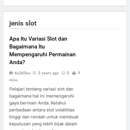
jenis slot
Apa Itu Variasi Slot dan
Bagaimana Itu
Mempengaruhi Permainan
Anda?
4a2d5ea
2 years ago
0
9
mins
Pelajari tentang variasi slot dan
bagaimana hal ini memengaruhi
gaya bermain Anda. Ketahui
perbedaan antara slot volatilitas
tinggi dan rendah untuk membuat
keputusan yang lebih bijak dalam