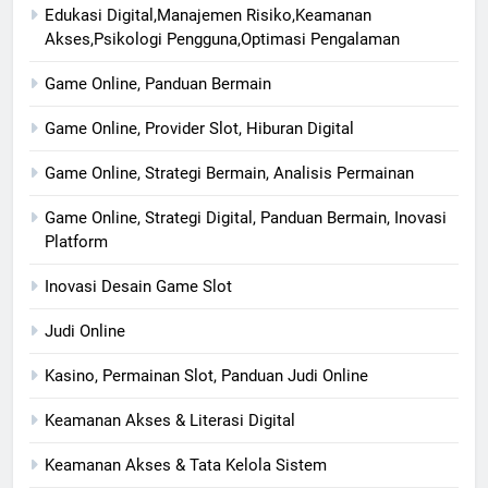
Edukasi Digital,Manajemen Risiko,Keamanan
Akses,Psikologi Pengguna,Optimasi Pengalaman
Game Online, Panduan Bermain
Game Online, Provider Slot, Hiburan Digital
Game Online, Strategi Bermain, Analisis Permainan
Game Online, Strategi Digital, Panduan Bermain, Inovasi
Platform
Inovasi Desain Game Slot
Judi Online
Kasino, Permainan Slot, Panduan Judi Online
Keamanan Akses & Literasi Digital
Keamanan Akses & Tata Kelola Sistem