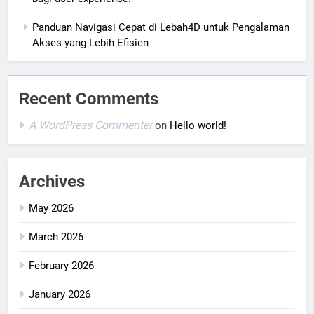
Panduan Navigasi Cepat di Lebah4D untuk Pengalaman
Akses yang Lebih Efisien
Recent Comments
A WordPress Commenter
on
Hello world!
Archives
May 2026
March 2026
February 2026
January 2026