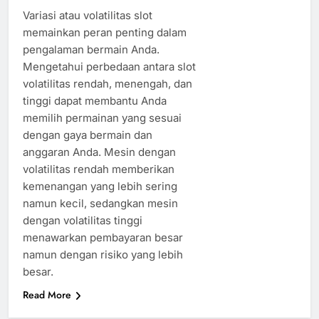
Variasi atau volatilitas slot
memainkan peran penting dalam
pengalaman bermain Anda.
Mengetahui perbedaan antara slot
volatilitas rendah, menengah, dan
tinggi dapat membantu Anda
memilih permainan yang sesuai
dengan gaya bermain dan
anggaran Anda. Mesin dengan
volatilitas rendah memberikan
kemenangan yang lebih sering
namun kecil, sedangkan mesin
dengan volatilitas tinggi
menawarkan pembayaran besar
namun dengan risiko yang lebih
besar.
Read More