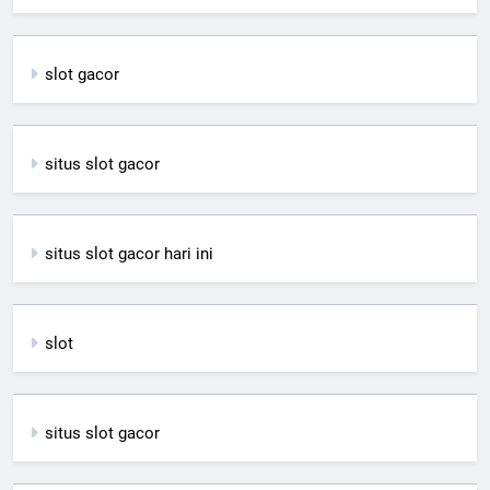
slot gacor
situs slot gacor
situs slot gacor hari ini
slot
situs slot gacor