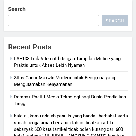
Search
SEARCH
Recent Posts
LAE138 Link Alternatif dengan Tampilan Mobile yang
Praktis untuk Akses Lebih Nyaman
Situs Gacor Maxwin Modern untuk Pengguna yang
Mengutamakan Kenyamanan
Dampak Positif Media Teknologi bagi Dunia Pendidikan
Tinggi
halo ai, kamu adalah penulis yang handal, berbakat serta
sudah pengalaman bertahun-tahun. buatkan artikel
sebanyak 600 kata (artikel tidak boleh kurang dari 600
kata) tentang “INI JUDUL LANGSUNG GANTI”. buatkan