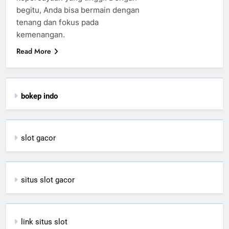
begitu, Anda bisa bermain dengan
tenang dan fokus pada
kemenangan.
Read More
bokep indo
slot gacor
situs slot gacor
link situs slot