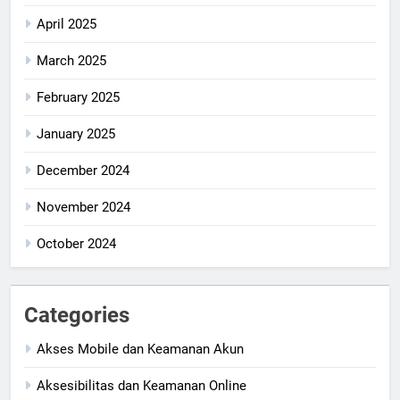
April 2025
March 2025
February 2025
January 2025
December 2024
November 2024
October 2024
Categories
Akses Mobile dan Keamanan Akun
Aksesibilitas dan Keamanan Online