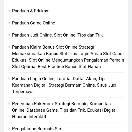
Panduan & Edukasi
Panduan Game Online
Panduan Judi Online, Slot Online, Tips dan Trik
Panduan Klaim Bonus Slot Online Strategi
Memaksimalkan Bonus Slot Tips Login Aman Slot Gacor
Edukasi Slot Online Menguntungkan Pengalaman Pemain
Slot Optimal Best Practice Bonus Slot Harian
Panduan Login Online, Tutorial Daftar Akun, Tips
Keamanan Digital, Strategi Bermain Online, Situs Judi
Terpercaya
Penemuan Pokémon, Strategi Bermain, Komunitas
Online, Database Game, Tips dan Trik, Edukasi Digital,
Hiburan Interaktif
Pengalaman Bermain Slot