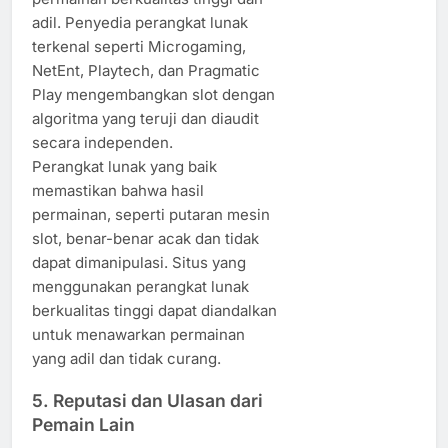
adil. Penyedia perangkat lunak
terkenal seperti Microgaming,
NetEnt, Playtech, dan Pragmatic
Play mengembangkan slot dengan
algoritma yang teruji dan diaudit
secara independen.
Perangkat lunak yang baik
memastikan bahwa hasil
permainan, seperti putaran mesin
slot, benar-benar acak dan tidak
dapat dimanipulasi. Situs yang
menggunakan perangkat lunak
berkualitas tinggi dapat diandalkan
untuk menawarkan permainan
yang adil dan tidak curang.
5.
Reputasi dan Ulasan dari
Pemain Lain