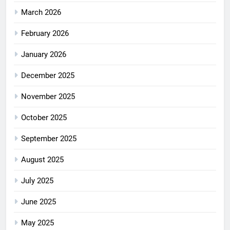
March 2026
February 2026
January 2026
December 2025
November 2025
October 2025
September 2025
August 2025
July 2025
June 2025
May 2025