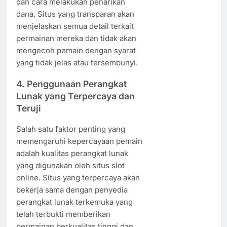
dan cara melakukan penarikan
dana. Situs yang transparan akan
menjelaskan semua detail terkait
permainan mereka dan tidak akan
mengecoh pemain dengan syarat
yang tidak jelas atau tersembunyi.
4.
Penggunaan Perangkat
Lunak yang Terpercaya dan
Teruji
Salah satu faktor penting yang
memengaruhi kepercayaan pemain
adalah kualitas perangkat lunak
yang digunakan oleh situs slot
online. Situs yang terpercaya akan
bekerja sama dengan penyedia
perangkat lunak terkemuka yang
telah terbukti memberikan
permainan berkualitas tinggi dan