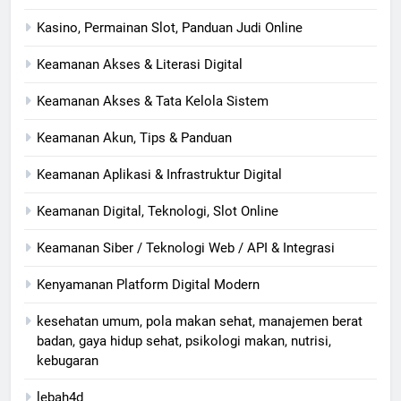
Kasino, Permainan Slot, Panduan Judi Online
Keamanan Akses & Literasi Digital
Keamanan Akses & Tata Kelola Sistem
Keamanan Akun, Tips & Panduan
Keamanan Aplikasi & Infrastruktur Digital
Keamanan Digital, Teknologi, Slot Online
Keamanan Siber / Teknologi Web / API & Integrasi
Kenyamanan Platform Digital Modern
kesehatan umum, pola makan sehat, manajemen berat
badan, gaya hidup sehat, psikologi makan, nutrisi,
kebugaran
lebah4d