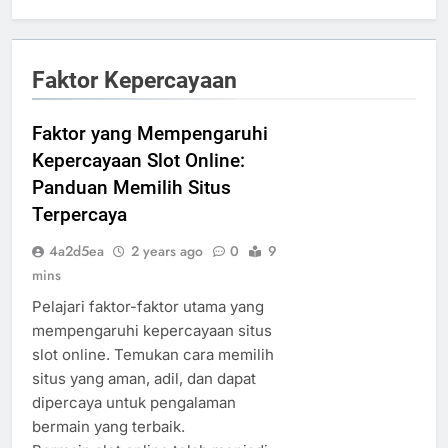
Faktor Kepercayaan
Faktor yang Mempengaruhi
Kepercayaan Slot Online:
Panduan Memilih Situs
Terpercaya
4a2d5ea
2 years ago
0
9
mins
Pelajari faktor-faktor utama yang
mempengaruhi kepercayaan situs
slot online. Temukan cara memilih
situs yang aman, adil, dan dapat
dipercaya untuk pengalaman
bermain yang terbaik.