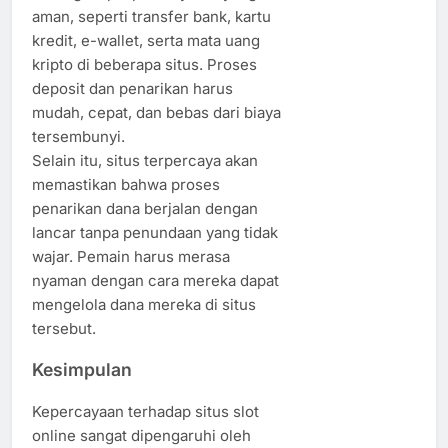
aman, seperti transfer bank, kartu
kredit, e-wallet, serta mata uang
kripto di beberapa situs. Proses
deposit dan penarikan harus
mudah, cepat, dan bebas dari biaya
tersembunyi.
Selain itu, situs terpercaya akan
memastikan bahwa proses
penarikan dana berjalan dengan
lancar tanpa penundaan yang tidak
wajar. Pemain harus merasa
nyaman dengan cara mereka dapat
mengelola dana mereka di situs
tersebut.
Kesimpulan
Kepercayaan terhadap situs slot
online sangat dipengaruhi oleh