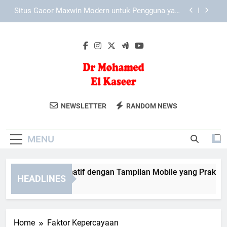
penulisan seo friendly mengikuti E-E-A-T
Skip
principles serta bebas dari plagiarism, unsur judi
Dampak Positif Media Teknologi bagi Dunia
to
slot gacor maxwin dan sejenisnya dan ai detector
Pendidikan Tinggi
dan bermanfaat bagi user experience.
content
halo ai, kamu adalah penulis yang handal,
berbakat serta sudah pengalaman bertahun-tahun.
buatkan artikel sebanyak 600 kata (artikel tidak
LAE138 Link Alternatif dengan Tampilan Mobile
boleh kurang dari 600 kata) tentang “INI JUDUL
yang Praktis untuk Akses Lebih Nyaman
LANGSUNG GANTI”. buatkan judul, meta
deskripsi, tags, kategory dan artikel dari beberapa
Situs Gacor Maxwin Modern untuk Pengguna yang
sumber situs terbaik dan rangkum dengan gaya
Mengutamakan Kenyamanan
penulisan seo friendly mengikuti E-E-A-T
Dr Mohamed El
principles serta bebas dari plagiarism, unsur judi
Dr Mohamed El Kaseer Adalah Spesialis
Dampak Positif Media Teknologi bagi Dunia
slot gacor maxwin dan sejenisnya dan ai detector
NEWSLETTER
RANDOM NEWS
Pendidikan Tinggi
Kaseer
Bedah Saraf Yang Menawarkan
dan bermanfaat bagi user experience.
halo ai, kamu adalah penulis yang handal,
Perawatan Medis Berkualitas Tinggi.
berbakat serta sudah pengalaman bertahun-tahun.
MENU
buatkan artikel sebanyak 600 kata (artikel tidak
boleh kurang dari 600 kata) tentang “INI JUDUL
LANGSUNG GANTI”. buatkan judul, meta
deskripsi, tags, kategory dan artikel dari beberapa
sumber situs terbaik dan rangkum dengan gaya
138 Link Alternatif dengan Tampilan Mobile yang Praktis un
HEADLINES
penulisan seo friendly mengikuti E-E-A-T
nths Ago
principles serta bebas dari plagiarism, unsur judi
slot gacor maxwin dan sejenisnya dan ai detector
dan bermanfaat bagi user experience.
Home
Faktor Kepercayaan