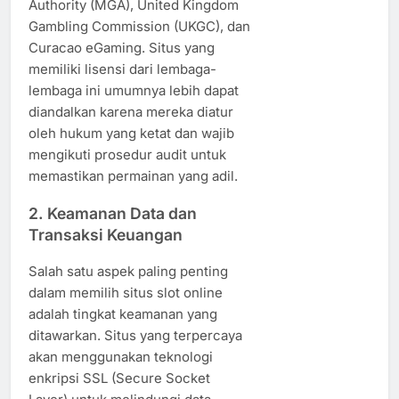
Authority (MGA), United Kingdom
Gambling Commission (UKGC), dan
Curacao eGaming. Situs yang
memiliki lisensi dari lembaga-
lembaga ini umumnya lebih dapat
diandalkan karena mereka diatur
oleh hukum yang ketat dan wajib
mengikuti prosedur audit untuk
memastikan permainan yang adil.
2.
Keamanan Data dan
Transaksi Keuangan
Salah satu aspek paling penting
dalam memilih situs slot online
adalah tingkat keamanan yang
ditawarkan. Situs yang terpercaya
akan menggunakan teknologi
enkripsi SSL (Secure Socket