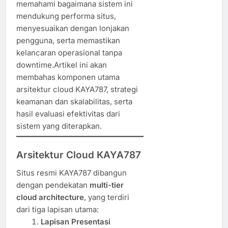
memahami bagaimana sistem ini
mendukung performa situs,
menyesuaikan dengan lonjakan
pengguna, serta memastikan
kelancaran operasional tanpa
downtime.Artikel ini akan
membahas komponen utama
arsitektur cloud KAYA787, strategi
keamanan dan skalabilitas, serta
hasil evaluasi efektivitas dari
sistem yang diterapkan.
Arsitektur Cloud KAYA787
Situs resmi KAYA787 dibangun
dengan pendekatan
multi-tier
cloud architecture
, yang terdiri
dari tiga lapisan utama:
Lapisan Presentasi