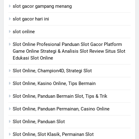
slot gacor gampang menang
slot gacor hari ini
slot online
Slot Online Profesional Panduan Slot Gacor Platform
Game Online Strategi & Analisis Slot Review Situs Slot
Edukasi Slot Online
Slot Online, Champion4D, Strategi Slot
Slot Online, Kasino Online, Tips Bermain
Slot Online, Panduan Bermain Slot, Tips & Trik
Slot Online, Panduan Permainan, Casino Online
Slot Online, Panduan Slot
Slot Online, Slot Klasik, Permainan Slot