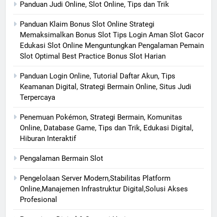
Panduan Judi Online, Slot Online, Tips dan Trik
Panduan Klaim Bonus Slot Online Strategi
Memaksimalkan Bonus Slot Tips Login Aman Slot Gacor
Edukasi Slot Online Menguntungkan Pengalaman Pemain
Slot Optimal Best Practice Bonus Slot Harian
Panduan Login Online, Tutorial Daftar Akun, Tips
Keamanan Digital, Strategi Bermain Online, Situs Judi
Terpercaya
Penemuan Pokémon, Strategi Bermain, Komunitas
Online, Database Game, Tips dan Trik, Edukasi Digital,
Hiburan Interaktif
Pengalaman Bermain Slot
Pengelolaan Server Modern,Stabilitas Platform
Online,Manajemen Infrastruktur Digital,Solusi Akses
Profesional