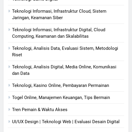
Teknologi Informasi, Infrastruktur Cloud, Sistem
Jaringan, Keamanan Siber
Teknologi Informasi, Infrastruktur Digital, Cloud
Computing, Keamanan dan Skalabilitas
Teknologi, Analisis Data, Evaluasi Sistem, Metodologi
Riset
Teknologi, Analisis Digital, Media Online, Komunikasi
dan Data
Teknologi, Kasino Online, Pembayaran Permainan
Togel Online, Manajemen Keuangan, Tips Bermain
Tren Pemain & Waktu Akses
UI/UX Design | Teknologi Web | Evaluasi Desain Digital