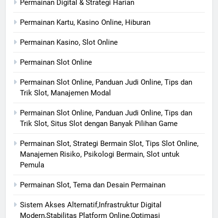
Permainan Digital & Strategi Harian
Permainan Kartu, Kasino Online, Hiburan
Permainan Kasino, Slot Online
Permainan Slot Online
Permainan Slot Online, Panduan Judi Online, Tips dan
Trik Slot, Manajemen Modal
Permainan Slot Online, Panduan Judi Online, Tips dan
Trik Slot, Situs Slot dengan Banyak Pilihan Game
Permainan Slot, Strategi Bermain Slot, Tips Slot Online,
Manajemen Risiko, Psikologi Bermain, Slot untuk
Pemula
Permainan Slot, Tema dan Desain Permainan
Sistem Akses Alternatif,Infrastruktur Digital
Modern,Stabilitas Platform Online,Optimasi