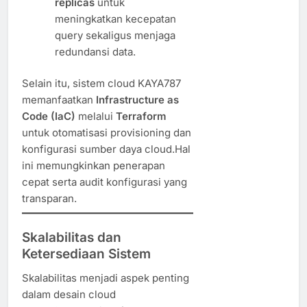
replicas
untuk
meningkatkan kecepatan
query sekaligus menjaga
redundansi data.
Selain itu, sistem cloud KAYA787
memanfaatkan
Infrastructure as
Code (IaC)
melalui
Terraform
untuk otomatisasi provisioning dan
konfigurasi sumber daya cloud.Hal
ini memungkinkan penerapan
cepat serta audit konfigurasi yang
transparan.
Skalabilitas dan
Ketersediaan Sistem
Skalabilitas menjadi aspek penting
dalam desain cloud