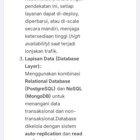
pendekatan ini, setiap
layanan dapat di-deploy,
diperbarui, atau di-scale
secara mandiri, menjaga
ketersediaan tinggi (
high
availability
) saat terjadi
lonjakan trafik.
Lapisan Data (Database
Layer):
Menggunakan kombinasi
Relational Database
(PostgreSQL)
dan
NoSQL
(MongoDB)
untuk
menangani data
transaksional dan non-
transaksional.Database
dikelola dengan sistem
auto-replication
dan
read