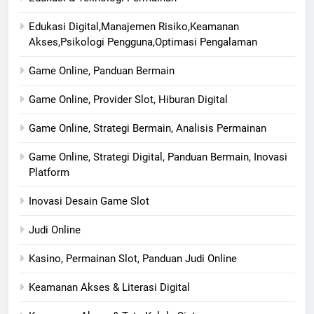
Edukasi Digital,Manajemen Risiko,Keamanan
Akses,Psikologi Pengguna,Optimasi Pengalaman
Game Online, Panduan Bermain
Game Online, Provider Slot, Hiburan Digital
Game Online, Strategi Bermain, Analisis Permainan
Game Online, Strategi Digital, Panduan Bermain, Inovasi
Platform
Inovasi Desain Game Slot
Judi Online
Kasino, Permainan Slot, Panduan Judi Online
Keamanan Akses & Literasi Digital