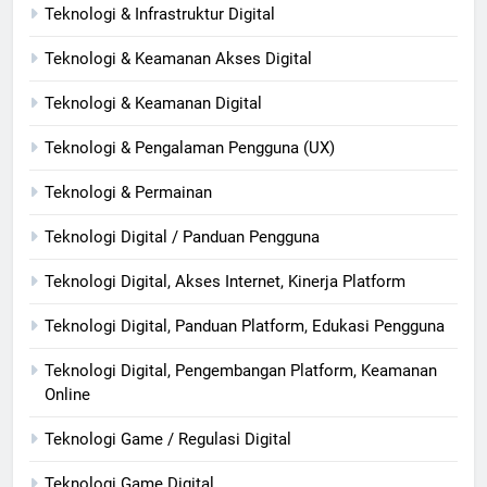
Teknologi & Infrastruktur Digital
Teknologi & Keamanan Akses Digital
Teknologi & Keamanan Digital
Teknologi & Pengalaman Pengguna (UX)
Teknologi & Permainan
Teknologi Digital / Panduan Pengguna
Teknologi Digital, Akses Internet, Kinerja Platform
Teknologi Digital, Panduan Platform, Edukasi Pengguna
Teknologi Digital, Pengembangan Platform, Keamanan
Online
Teknologi Game / Regulasi Digital
Teknologi Game Digital