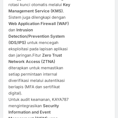
rotasi kunci otomatis melalui
Key
Management Service (KMS)
.
Sistem juga dilengkapi dengan
Web Application Firewall (WAF)
dan
Intrusion
Detection/Prevention System
(IDS/IPS)
untuk mencegah
eksploitasi pada lapisan aplikasi
dan jaringan.Fitur
Zero Trust
Network Access (ZTNA)
diterapkan untuk memastikan
setiap permintaan internal
diverifikasi melalui autentikasi
berlapis (MFA dan sertifikat
digital).
Untuk audit keamanan, KAYA787
mengintegrasikan
Security
Information and Event