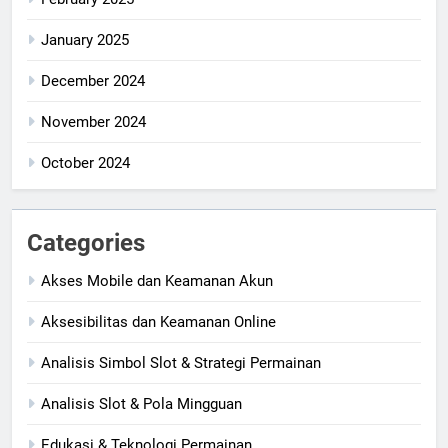
January 2025
December 2024
November 2024
October 2024
Categories
Akses Mobile dan Keamanan Akun
Aksesibilitas dan Keamanan Online
Analisis Simbol Slot & Strategi Permainan
Analisis Slot & Pola Mingguan
Edukasi & Teknologi Permainan