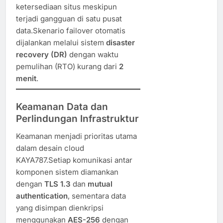
ketersediaan situs meskipun
terjadi gangguan di satu pusat
data.Skenario failover otomatis
dijalankan melalui sistem
disaster
recovery (DR)
dengan waktu
pemulihan (RTO) kurang dari
2
menit
.
Keamanan Data dan
Perlindungan Infrastruktur
Keamanan menjadi prioritas utama
dalam desain cloud
KAYA787.Setiap komunikasi antar
komponen sistem diamankan
dengan
TLS 1.3
dan
mutual
authentication
, sementara data
yang disimpan dienkripsi
menggunakan
AES-256
dengan