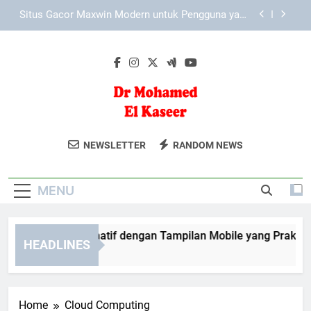
penulisan seo friendly mengikuti E-E-A-T
Skip
principles serta bebas dari plagiarism, unsur judi
Dampak Positif Media Teknologi bagi Dunia
to
slot gacor maxwin dan sejenisnya dan ai detector
Pendidikan Tinggi
dan bermanfaat bagi user experience.
content
halo ai, kamu adalah penulis yang handal,
berbakat serta sudah pengalaman bertahun-tahun.
buatkan artikel sebanyak 600 kata (artikel tidak
LAE138 Link Alternatif dengan Tampilan Mobile
boleh kurang dari 600 kata) tentang “INI JUDUL
yang Praktis untuk Akses Lebih Nyaman
LANGSUNG GANTI”. buatkan judul, meta
deskripsi, tags, kategory dan artikel dari beberapa
Situs Gacor Maxwin Modern untuk Pengguna yang
sumber situs terbaik dan rangkum dengan gaya
Mengutamakan Kenyamanan
penulisan seo friendly mengikuti E-E-A-T
Dr Mohamed El
principles serta bebas dari plagiarism, unsur judi
Dr Mohamed El Kaseer Adalah Spesialis
Dampak Positif Media Teknologi bagi Dunia
slot gacor maxwin dan sejenisnya dan ai detector
NEWSLETTER
RANDOM NEWS
Pendidikan Tinggi
Kaseer
Bedah Saraf Yang Menawarkan
dan bermanfaat bagi user experience.
halo ai, kamu adalah penulis yang handal,
Perawatan Medis Berkualitas Tinggi.
berbakat serta sudah pengalaman bertahun-tahun.
MENU
buatkan artikel sebanyak 600 kata (artikel tidak
boleh kurang dari 600 kata) tentang “INI JUDUL
LANGSUNG GANTI”. buatkan judul, meta
deskripsi, tags, kategory dan artikel dari beberapa
sumber situs terbaik dan rangkum dengan gaya
138 Link Alternatif dengan Tampilan Mobile yang Praktis un
HEADLINES
penulisan seo friendly mengikuti E-E-A-T
onths Ago
principles serta bebas dari plagiarism, unsur judi
slot gacor maxwin dan sejenisnya dan ai detector
dan bermanfaat bagi user experience.
Home
Cloud Computing