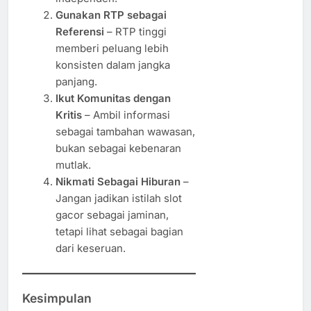
Gunakan RTP sebagai
Referensi
– RTP tinggi
memberi peluang lebih
konsisten dalam jangka
panjang.
Ikut Komunitas dengan
Kritis
– Ambil informasi
sebagai tambahan wawasan,
bukan sebagai kebenaran
mutlak.
Nikmati Sebagai Hiburan
–
Jangan jadikan istilah slot
gacor sebagai jaminan,
tetapi lihat sebagai bagian
dari keseruan.
Kesimpulan