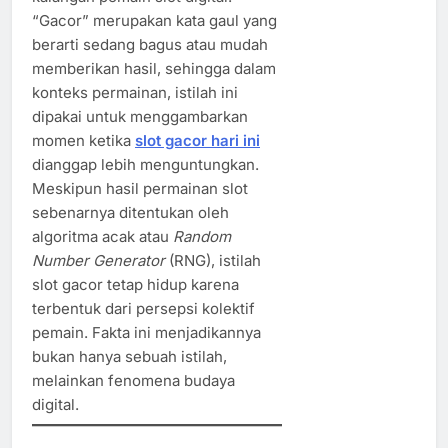
“Gacor” merupakan kata gaul yang
berarti sedang bagus atau mudah
memberikan hasil, sehingga dalam
konteks permainan, istilah ini
dipakai untuk menggambarkan
momen ketika
slot gacor hari ini
dianggap lebih menguntungkan.
Meskipun hasil permainan slot
sebenarnya ditentukan oleh
algoritma acak atau
Random
Number Generator
(RNG), istilah
slot gacor tetap hidup karena
terbentuk dari persepsi kolektif
pemain. Fakta ini menjadikannya
bukan hanya sebuah istilah,
melainkan fenomena budaya
digital.