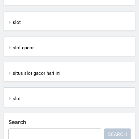
slot
slot gacor
situs slot gacor hari ini
slot
Search
SEARCH