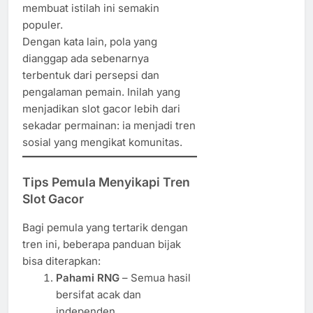
membuat istilah ini semakin
populer.
Dengan kata lain, pola yang
dianggap ada sebenarnya
terbentuk dari persepsi dan
pengalaman pemain. Inilah yang
menjadikan slot gacor lebih dari
sekadar permainan: ia menjadi tren
sosial yang mengikat komunitas.
Tips Pemula Menyikapi Tren
Slot Gacor
Bagi pemula yang tertarik dengan
tren ini, beberapa panduan bijak
bisa diterapkan:
Pahami RNG
– Semua hasil
bersifat acak dan
independen.