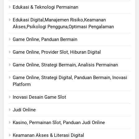
Edukasi & Teknologi Permainan
Edukasi Digital,Manajemen Risiko,Keamanan
Akses,Psikologi Pengguna,Optimasi Pengalaman
Game Online, Panduan Bermain
Game Online, Provider Slot, Hiburan Digital
Game Online, Strategi Bermain, Analisis Permainan
Game Online, Strategi Digital, Panduan Bermain, Inovasi
Platform
Inovasi Desain Game Slot
Judi Online
Kasino, Permainan Slot, Panduan Judi Online
Keamanan Akses & Literasi Digital