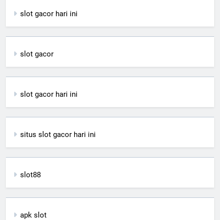
slot gacor hari ini
slot gacor
slot gacor hari ini
situs slot gacor hari ini
slot88
apk slot