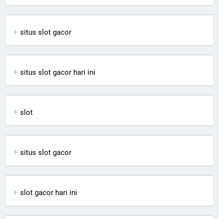
situs slot gacor
situs slot gacor hari ini
slot
situs slot gacor
slot gacor hari ini