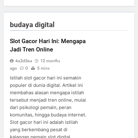
budaya digital
Slot Gacor Hari Ini: Mengapa
Jadi Tren Online
4a2d5ea
12 months
ago
0
5 mins
Istilah slot gacor hari ini semakin
populer di dunia digital. Artikel ini
membahas alasan mengapa istilah
tersebut menjadi tren online, mulai
dari psikologi pemain, peran
komunitas, hingga budaya internet.
Slot gacor hari ini adalah istilah
yang berkembang pesat di
kalangan pemain slot digital.