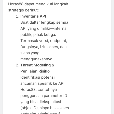
Horas88 dapat mengikuti langkah-
strategis berikut:
Inventaris API
Buat daftar lengkap semua
API yang dimiliki—internal,
publik, pihak ketiga.
Termasuk versi, endpoint,
fungsinya, izin akses, dan
siapa yang
menggunakannya.
Threat Modeling &
Penilaian Risiko
Identifikasi potensi
ancaman spesifik ke API
Horas88: contohnya
penggunaan parameter ID
yang bisa dieksploitasi
(objek ID), siapa bisa akses
endpoint administratif,