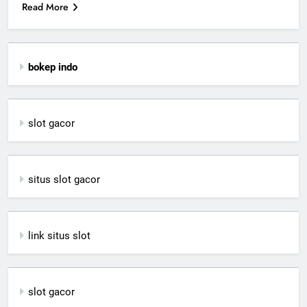
Read More
bokep indo
slot gacor
situs slot gacor
link situs slot
slot gacor