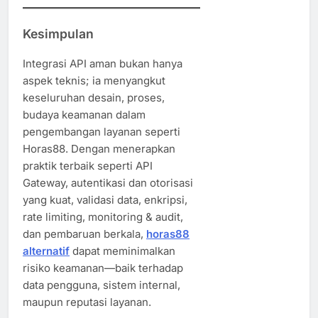
Kesimpulan
Integrasi API aman bukan hanya
aspek teknis; ia menyangkut
keseluruhan desain, proses,
budaya keamanan dalam
pengembangan layanan seperti
Horas88. Dengan menerapkan
praktik terbaik seperti API
Gateway, autentikasi dan otorisasi
yang kuat, validasi data, enkripsi,
rate limiting, monitoring & audit,
dan pembaruan berkala,
horas88
alternatif
dapat meminimalkan
risiko keamanan—baik terhadap
data pengguna, sistem internal,
maupun reputasi layanan.