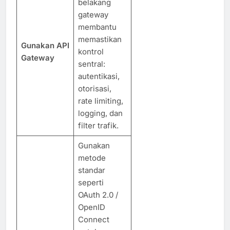
belakang
gateway
membantu
memastikan
Gunakan API
kontrol
Gateway
sentral:
autentikasi,
otorisasi,
rate limiting,
logging, dan
filter trafik.
Gunakan
metode
standar
seperti
OAuth 2.0 /
OpenID
Connect