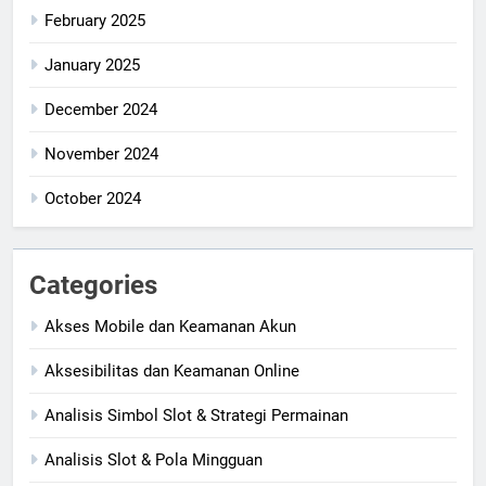
February 2025
January 2025
December 2024
November 2024
October 2024
Categories
Akses Mobile dan Keamanan Akun
Aksesibilitas dan Keamanan Online
Analisis Simbol Slot & Strategi Permainan
Analisis Slot & Pola Mingguan