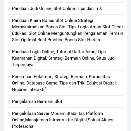
Panduan Judi Online, Slot Online, Tips dan Trik
Panduan Klaim Bonus Slot Online Strategi
Memaksimalkan Bonus Slot Tips Login Aman Slot Gacor
Edukasi Slot Online Menguntungkan Pengalaman Pemain
Slot Optimal Best Practice Bonus Slot Harian
Panduan Login Online, Tutorial Daftar Akun, Tips
Keamanan Digital, Strategi Bermain Online, Situs Judi
Terpercaya
Penemuan Pokémon, Strategi Bermain, Komunitas
Online, Database Game, Tips dan Trik, Edukasi Digital,
Hiburan Interaktif
Pengalaman Bermain Slot
Pengelolaan Server Modern,Stabilitas Platform
Online,Manajemen Infrastruktur Digital,Solusi Akses
Profesional