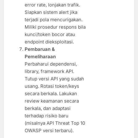
error rate, lonjakan trafik.
Siapkan sistem alert jika
terjadi pola mencurigakan.
Miliki prosedur respons bila
kunci/token bocor atau
endpoint dieksploitasi.
Pembaruan &
Pemeliharaan
Perbaharui dependensi,
library, framework API.
Tutup versi API yang sudah
usang. Rotasi token/keys
secara berkala. Lakukan
review keamanan secara
berkala, dan adaptasi
terhadap risiko baru
(misalnya API Threat Top 10
OWASP versi terbaru).