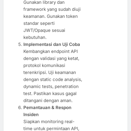
Gunakan library dan
framework yang sudah diuji
keamanan. Gunakan token
standar seperti
JWT/Opaque sesuai
kebutuhan.
Implementasi dan Uji Coba
Kembangkan endpoint API
dengan validasi yang ketat,
protokol komunikasi
terenkripsi. Uji keamanan
dengan static code analysis,
dynamic tests, penetration
test. Pastikan kasus gagal
ditangani dengan aman.
Pemantauan & Respon
Insiden
Siapkan monitoring real-
time untuk permintaan API,