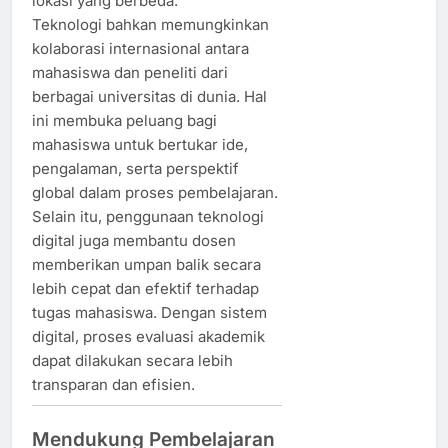
lokasi yang berbeda.
Teknologi bahkan memungkinkan
kolaborasi internasional antara
mahasiswa dan peneliti dari
berbagai universitas di dunia. Hal
ini membuka peluang bagi
mahasiswa untuk bertukar ide,
pengalaman, serta perspektif
global dalam proses pembelajaran.
Selain itu, penggunaan teknologi
digital juga membantu dosen
memberikan umpan balik secara
lebih cepat dan efektif terhadap
tugas mahasiswa. Dengan sistem
digital, proses evaluasi akademik
dapat dilakukan secara lebih
transparan dan efisien.
Mendukung Pembelajaran