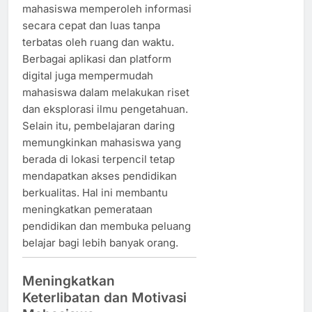
mahasiswa memperoleh informasi
secara cepat dan luas tanpa
terbatas oleh ruang dan waktu.
Berbagai aplikasi dan platform
digital juga mempermudah
mahasiswa dalam melakukan riset
dan eksplorasi ilmu pengetahuan.
Selain itu, pembelajaran daring
memungkinkan mahasiswa yang
berada di lokasi terpencil tetap
mendapatkan akses pendidikan
berkualitas. Hal ini membantu
meningkatkan pemerataan
pendidikan dan membuka peluang
belajar bagi lebih banyak orang.
Meningkatkan
Keterlibatan dan Motivasi