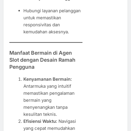
Hubungi layanan pelanggan
untuk memastikan
responsivitas dan
kemudahan aksesnya.
Manfaat Bermain di Agen
Slot dengan Desain Ramah
Pengguna
Kenyamanan Bermain:
Antarmuka yang intuitif
memastikan pengalaman
bermain yang
menyenangkan tanpa
kesulitan teknis.
Efisiensi Waktu:
Navigasi
yang cepat memudahkan