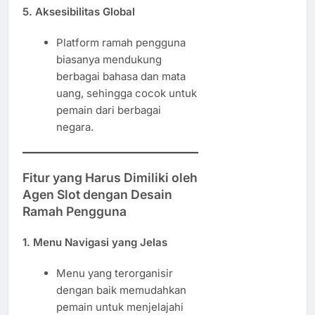
5. Aksesibilitas Global
Platform ramah pengguna
biasanya mendukung
berbagai bahasa dan mata
uang, sehingga cocok untuk
pemain dari berbagai
negara.
Fitur yang Harus Dimiliki oleh
Agen Slot dengan Desain
Ramah Pengguna
1. Menu Navigasi yang Jelas
Menu yang terorganisir
dengan baik memudahkan
pemain untuk menjelajahi