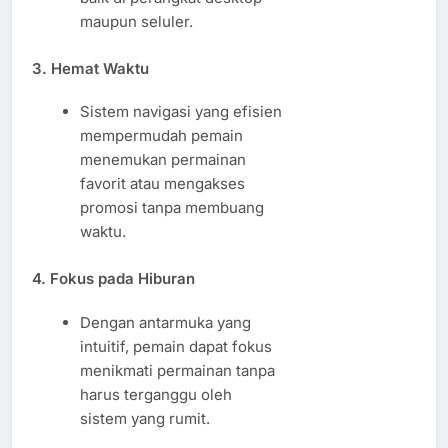
maupun seluler.
3. Hemat Waktu
Sistem navigasi yang efisien
mempermudah pemain
menemukan permainan
favorit atau mengakses
promosi tanpa membuang
waktu.
4. Fokus pada Hiburan
Dengan antarmuka yang
intuitif, pemain dapat fokus
menikmati permainan tanpa
harus terganggu oleh
sistem yang rumit.