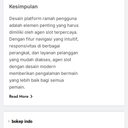
Kesimpulan
Desain platform ramah pengguna
adalah elemen penting yang harus
dimiliki oleh agen slot terpercaya.
Dengan fitur navigasi yang intuitif,
responsivitas di berbagai
perangkat, dan layanan pelanggan
yang mudah diakses, agen slot
dengan desain modern
memberikan pengalaman bermain
yang lebih baik bagi semua
pemain.
Read More
bokep indo