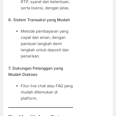
RTP, syarat dan ketentuan,
serta lisensi, dengan jelas.
6. Sistem Transaksi yang Mudah
Metode pembayaran yang
cepat dan aman, dengan
panduan langkah demi
langkah untuk deposit dan
penarikan.
7. Dukungan Pelanggan yang
Mudah Diakses
Fitur live chat atau FAQ yang
mudah ditemukan di
platform.