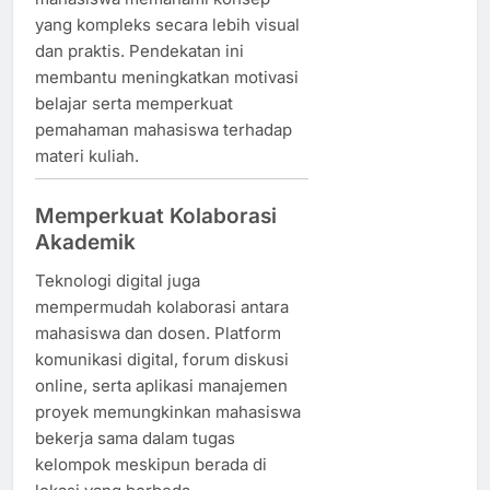
yang kompleks secara lebih visual
dan praktis. Pendekatan ini
membantu meningkatkan motivasi
belajar serta memperkuat
pemahaman mahasiswa terhadap
materi kuliah.
Memperkuat Kolaborasi
Akademik
Teknologi digital juga
mempermudah kolaborasi antara
mahasiswa dan dosen. Platform
komunikasi digital, forum diskusi
online, serta aplikasi manajemen
proyek memungkinkan mahasiswa
bekerja sama dalam tugas
kelompok meskipun berada di