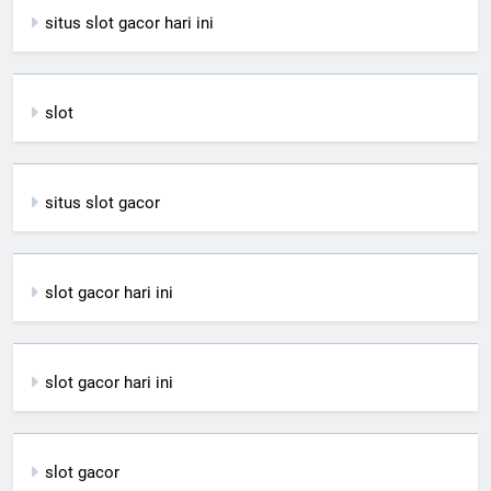
situs slot gacor hari ini
slot
situs slot gacor
slot gacor hari ini
slot gacor hari ini
slot gacor