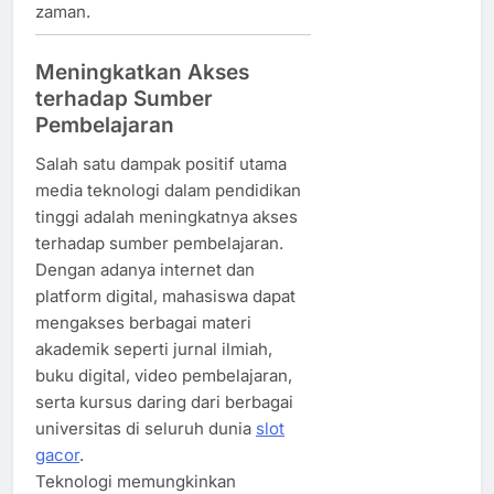
zaman.
Meningkatkan Akses
terhadap Sumber
Pembelajaran
Salah satu dampak positif utama
media teknologi dalam pendidikan
tinggi adalah meningkatnya akses
terhadap sumber pembelajaran.
Dengan adanya internet dan
platform digital, mahasiswa dapat
mengakses berbagai materi
akademik seperti jurnal ilmiah,
buku digital, video pembelajaran,
serta kursus daring dari berbagai
universitas di seluruh dunia
slot
gacor
.
Teknologi memungkinkan