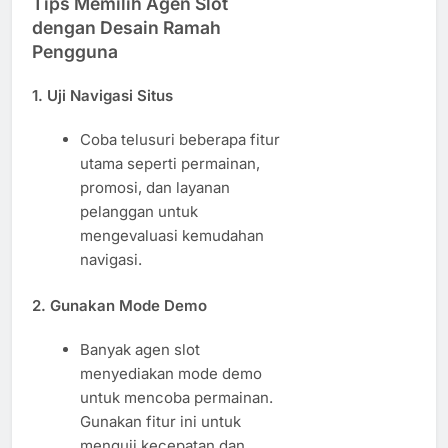
Tips Memilih Agen Slot
dengan Desain Ramah
Pengguna
1. Uji Navigasi Situs
Coba telusuri beberapa fitur
utama seperti permainan,
promosi, dan layanan
pelanggan untuk
mengevaluasi kemudahan
navigasi.
2. Gunakan Mode Demo
Banyak agen slot
menyediakan mode demo
untuk mencoba permainan.
Gunakan fitur ini untuk
menguji kecepatan dan