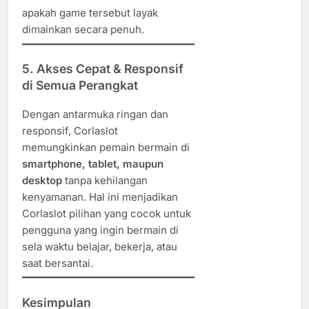
apakah game tersebut layak
dimainkan secara penuh.
5. Akses Cepat & Responsif
di Semua Perangkat
Dengan antarmuka ringan dan
responsif, Corlaslot
memungkinkan pemain bermain di
smartphone, tablet, maupun
desktop
tanpa kehilangan
kenyamanan. Hal ini menjadikan
Corlaslot pilihan yang cocok untuk
pengguna yang ingin bermain di
sela waktu belajar, bekerja, atau
saat bersantai.
Kesimpulan