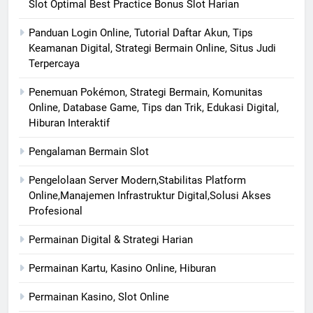
Slot Optimal Best Practice Bonus Slot Harian
Panduan Login Online, Tutorial Daftar Akun, Tips
Keamanan Digital, Strategi Bermain Online, Situs Judi
Terpercaya
Penemuan Pokémon, Strategi Bermain, Komunitas
Online, Database Game, Tips dan Trik, Edukasi Digital,
Hiburan Interaktif
Pengalaman Bermain Slot
Pengelolaan Server Modern,Stabilitas Platform
Online,Manajemen Infrastruktur Digital,Solusi Akses
Profesional
Permainan Digital & Strategi Harian
Permainan Kartu, Kasino Online, Hiburan
Permainan Kasino, Slot Online