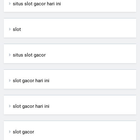
situs slot gacor hari ini
slot
situs slot gacor
slot gacor hari ini
slot gacor hari ini
slot gacor