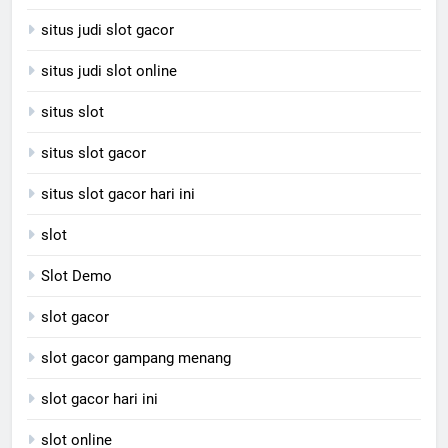
situs judi slot gacor
situs judi slot online
situs slot
situs slot gacor
situs slot gacor hari ini
slot
Slot Demo
slot gacor
slot gacor gampang menang
slot gacor hari ini
slot online