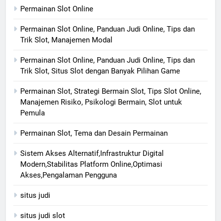
Permainan Slot Online
Permainan Slot Online, Panduan Judi Online, Tips dan
Trik Slot, Manajemen Modal
Permainan Slot Online, Panduan Judi Online, Tips dan
Trik Slot, Situs Slot dengan Banyak Pilihan Game
Permainan Slot, Strategi Bermain Slot, Tips Slot Online,
Manajemen Risiko, Psikologi Bermain, Slot untuk
Pemula
Permainan Slot, Tema dan Desain Permainan
Sistem Akses Alternatif,Infrastruktur Digital
Modern,Stabilitas Platform Online,Optimasi
Akses,Pengalaman Pengguna
situs judi
situs judi slot