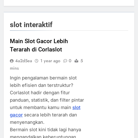
slot interaktif
Main Slot Gacor Lebih
Terarah di Corlaslot
4a2d5ea
1 year ago
0
5
mins
Ingin pengalaman bermain slot
lebih efisien dan terstruktur?
Corlaslot hadir dengan fitur
panduan, statistik, dan filter pintar
untuk membantu kamu main
slot
gacor
secara lebih terarah dan
menyenangkan.
Bermain slot kini tidak lagi hanya
mengandalkan keberuntungan