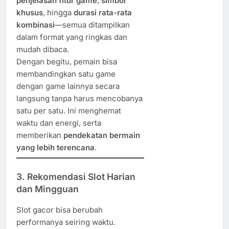
penjelasan fitur game
,
simbol
khusus
, hingga
durasi rata-rata
kombinasi
—semua ditampilkan
dalam format yang ringkas dan
mudah dibaca.
Dengan begitu, pemain bisa
membandingkan satu game
dengan game lainnya secara
langsung tanpa harus mencobanya
satu per satu. Ini menghemat
waktu dan energi, serta
memberikan
pendekatan bermain
yang lebih terencana
.
3. Rekomendasi Slot Harian
dan Mingguan
Slot gacor bisa berubah
performanya seiring waktu.