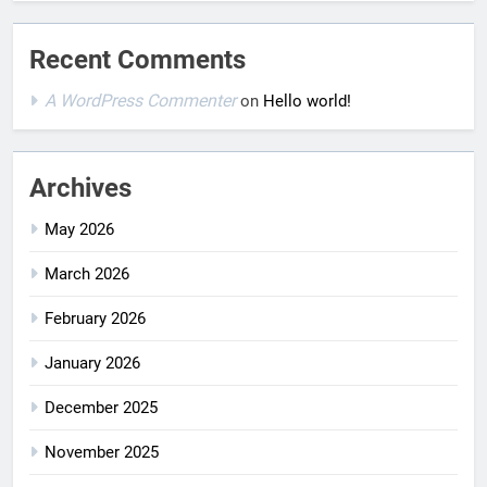
Recent Comments
A WordPress Commenter
on
Hello world!
Archives
May 2026
March 2026
February 2026
January 2026
December 2025
November 2025