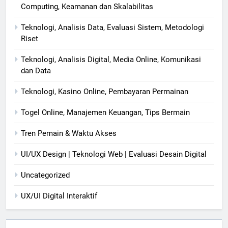
Computing, Keamanan dan Skalabilitas
Teknologi, Analisis Data, Evaluasi Sistem, Metodologi
Riset
Teknologi, Analisis Digital, Media Online, Komunikasi
dan Data
Teknologi, Kasino Online, Pembayaran Permainan
Togel Online, Manajemen Keuangan, Tips Bermain
Tren Pemain & Waktu Akses
UI/UX Design | Teknologi Web | Evaluasi Desain Digital
Uncategorized
UX/UI Digital Interaktif