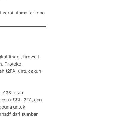
aat versi utama terkena
at tinggi, firewall
n. Protokol
ah (2FA) untuk akun
ae138 tetap
rmasuk SSL, 2FA, dan
ngguna untuk
natif dari
sumber