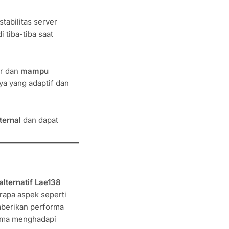
tabilitas server
i tiba-tiba saat
ir dan
mampu
ya yang adaptif dan
ternal
dan dapat
alternatif Lae138
rapa aspek seperti
emberikan performa
tama menghadapi