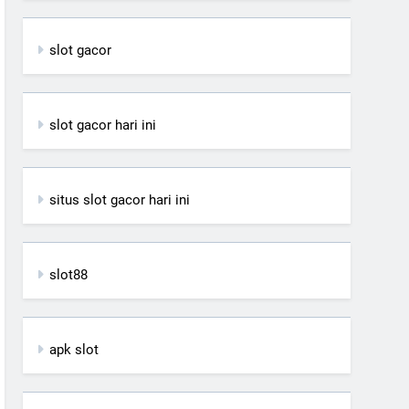
slot gacor
slot gacor hari ini
situs slot gacor hari ini
slot88
apk slot