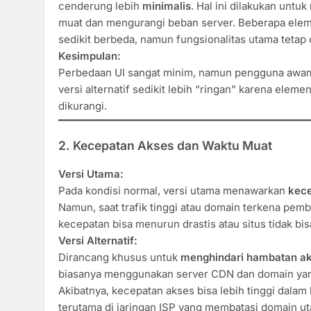
cenderung lebih
minimalis
. Hal ini dilakukan unt
muat dan mengurangi beban server. Beberapa elem
sedikit berbeda, namun fungsionalitas utama tetap 
Kesimpulan:
Perbedaan UI sangat minim, namun pengguna awa
versi alternatif sedikit lebih “ringan” karena eleme
dikurangi.
2. Kecepatan Akses dan Waktu Muat
Versi Utama:
Pada kondisi normal, versi utama menawarkan
kece
Namun, saat trafik tinggi atau domain terkena pemb
kecepatan bisa menurun drastis atau situs tidak bis
Versi Alternatif:
Dirancang khusus untuk
menghindari hambatan a
biasanya menggunakan server CDN dan domain yang
Akibatnya, kecepatan akses bisa lebih tinggi dalam 
terutama di jaringan ISP yang membatasi domain u