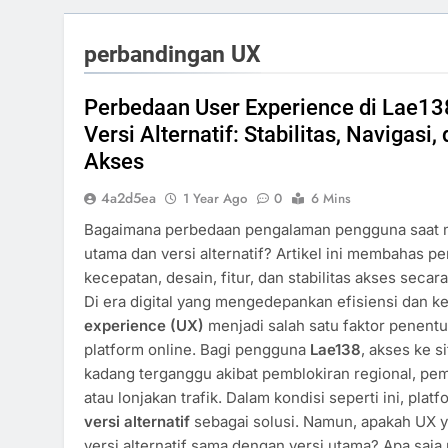
perbandingan UX
Perbedaan User Experience di Lae1
Versi Alternatif: Stabilitas, Navigas
Akses
4a2d5ea
1 Year Ago
0
6 Mins
Bagaimana perbedaan pengalaman pengguna saat 
utama dan versi alternatif? Artikel ini membahas pe
kecepatan, desain, fitur, dan stabilitas akses secara
Di era digital yang mengedepankan efisiensi dan k
experience (UX)
menjadi salah satu faktor penent
platform online. Bagi pengguna
Lae138
, akses ke s
kadang terganggu akibat pemblokiran regional, pem
atau lonjakan trafik. Dalam kondisi seperti ini, pla
versi alternatif
sebagai solusi. Namun, apakah UX y
versi alternatif sama dengan versi utama? Apa saja