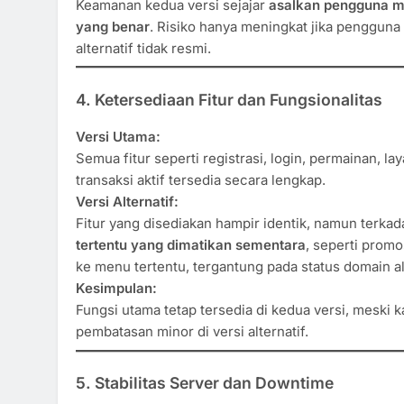
Keamanan kedua versi sejajar
asalkan pengguna m
yang benar
. Risiko hanya meningkat jika pengguna
alternatif tidak resmi.
4. Ketersediaan Fitur dan Fungsionalitas
Versi Utama:
Semua fitur seperti registrasi, login, permainan, l
transaksi aktif tersedia secara lengkap.
Versi Alternatif:
Fitur yang disediakan hampir identik, namun terka
tertentu yang dimatikan sementara
, seperti promo
ke menu tertentu, tergantung pada status domain alt
Kesimpulan:
Fungsi utama tetap tersedia di kedua versi, meski 
pembatasan minor di versi alternatif.
5. Stabilitas Server dan Downtime