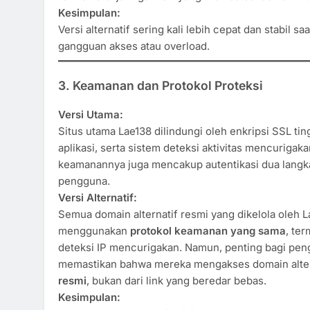
Kesimpulan:
Versi alternatif sering kali lebih cepat dan stabil s
gangguan akses atau overload.
3. Keamanan dan Protokol Proteksi
Versi Utama:
Situs utama Lae138 dilindungi oleh enkripsi SSL tingk
aplikasi, serta sistem deteksi aktivitas mencurigaka
keamanannya juga mencakup autentikasi dua langk
pengguna.
Versi Alternatif:
Semua domain alternatif resmi yang dikelola oleh L
menggunakan
protokol keamanan yang sama
, te
deteksi IP mencurigakan. Namun, penting bagi pe
memastikan bahwa mereka mengakses domain alter
resmi
, bukan dari link yang beredar bebas.
Kesimpulan: