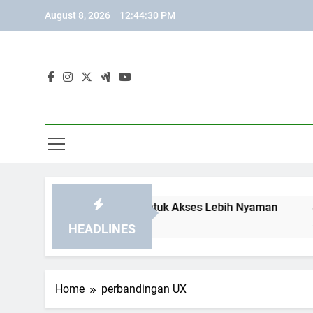
Skip
August 8, 2026
12:44:31 PM
to
content
h
Dr 
d
Dr Mohame
h
e yang Praktis untuk Akses Lebih Nyaman
Situs Gacor 
3 Months Ago
HEADLINES
d
Home
perbandingan UX