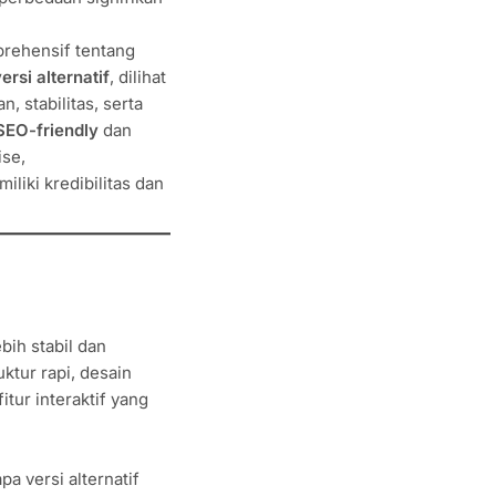
prehensif tentang
rsi alternatif
, dilihat
, stabilitas, serta
SEO-friendly
dan
ise,
iliki kredibilitas dan
ih stabil dan
ktur rapi, desain
itur interaktif yang
 versi alternatif