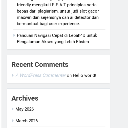
friendly mengikuti E-E-A-T principles serta
bebas dari plagiarism, unsur judi slot gacor
maxwin dan sejenisnya dan ai detector dan
bermanfaat bagi user experience.
Panduan Navigasi Cepat di Lebah4D untuk
Pengalaman Akses yang Lebih Efisien
Recent Comments
A WordPress Commenter
on
Hello world!
Archives
May 2026
March 2026