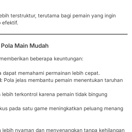
bih terstruktur, terutama bagi pemain yang ingin
efektif.
n Pola Main Mudah
a memberikan beberapa keuntungan:
 dapat memahami permainan lebih cepat.
:
Pola jelas membantu pemain menentukan taruhan
lebih terkontrol karena pemain tidak bingung
kus pada satu game meningkatkan peluang menang
n lebih nyaman dan menyenangkan tanpa kehilangan