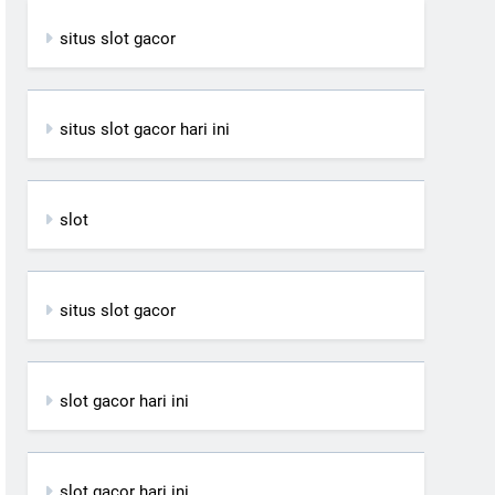
situs slot gacor
situs slot gacor hari ini
slot
situs slot gacor
slot gacor hari ini
slot gacor hari ini