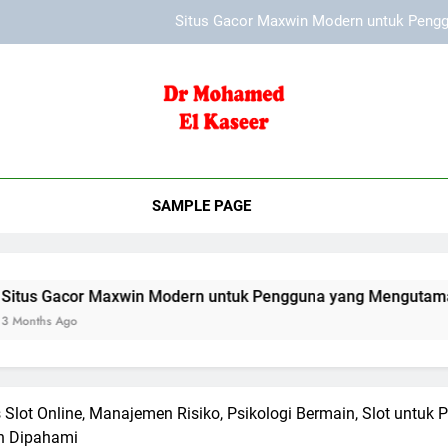
Situs Gacor Maxwin Modern untuk Pen
Dampak Positif Media T
alo ai, kamu adalah penulis yang handal, berbakat serta sudah peng
sebanyak 600 kata (artikel tidak boleh kurang dari 600 kata
buatkan judul, meta deskripsi, tags, kategory dan artikel dari be
Mohamed El Kaseer
LAE138 Link Alternatif dengan Tampilan Mobile 
engan gaya penulisan seo friendly mengikuti E-E-A-T principles serta
d El Kaseer Adalah Spesialis Bedah Saraf Yang Menawarkan Pe
gacor maxwin dan sejenisnya dan ai detecto
Situs Gacor Maxwin Modern untuk Pen
SAMPLE PAGE
Dampak Positif Media T
alo ai, kamu adalah penulis yang handal, berbakat serta sudah peng
Maxwin Modern untuk Pengguna yang Mengutamakan Kenyam
sebanyak 600 kata (artikel tidak boleh kurang dari 600 kata
buatkan judul, meta deskripsi, tags, kategory dan artikel dari be
engan gaya penulisan seo friendly mengikuti E-E-A-T principles serta
gacor maxwin dan sejenisnya dan ai detecto
s Slot Online, Manajemen Risiko, Psikologi Bermain, Slot untuk
ah Dipahami