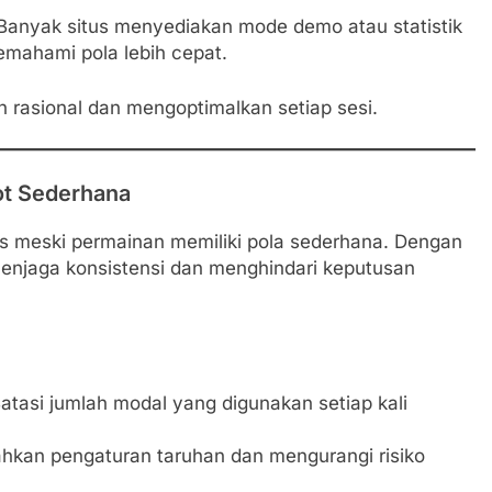
anyak situs menyediakan mode demo atau statistik
ahami pola lebih cepat.
ih rasional dan mengoptimalkan setiap sesi.
ot Sederhana
s meski permainan memiliki pola sederhana. Dengan
enjaga konsistensi dan menghindari keputusan
atasi jumlah modal yang digunakan setiap kali
an pengaturan taruhan dan mengurangi risiko