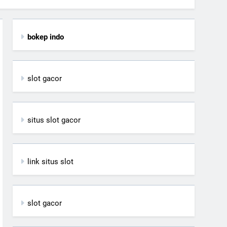
bokep indo
slot gacor
situs slot gacor
link situs slot
slot gacor