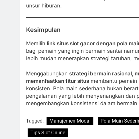
unsur hiburan.
Kesimpulan
Memilih
link situs slot gacor dengan pola m
bagi pemain yang ingin bermain santai namun
lebih mudah menerapkan strategi taruhan, m
Menggabungkan
strategi bermain rasional, 
memanfaatkan fitur situs
membantu pemain m
konsisten. Pola main sederhana bukan bera
pengalaman yang lebih menyenangkan dan pro
mengembangkan konsistensi dalam bermain
Tagged:
Manajemen Modal
Pola Main Seder
Tips Slot Online