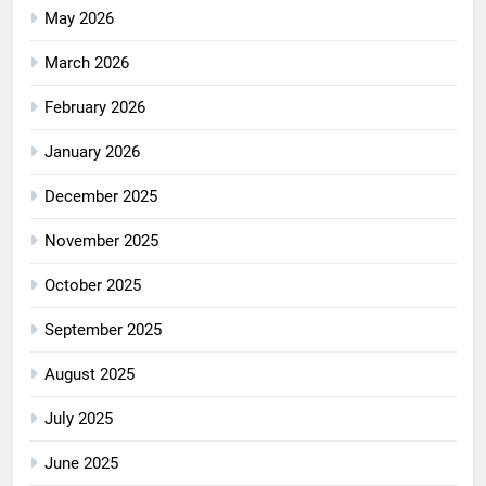
May 2026
March 2026
February 2026
January 2026
December 2025
November 2025
October 2025
September 2025
August 2025
July 2025
June 2025