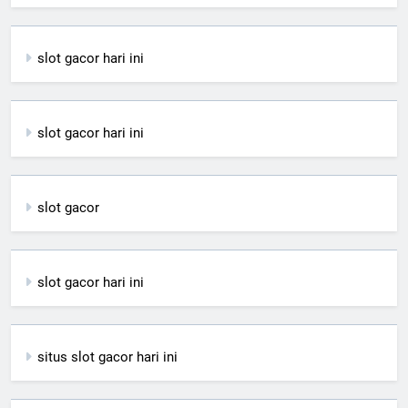
slot gacor hari ini
slot gacor hari ini
slot gacor
slot gacor hari ini
situs slot gacor hari ini